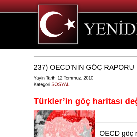
237) OECD’NİN GÖÇ RAPORU
Yayin Tarihi 12 Temmuz, 2010
Kategori
SOSYAL
Türkler’in göç haritası değ
OECD göç r