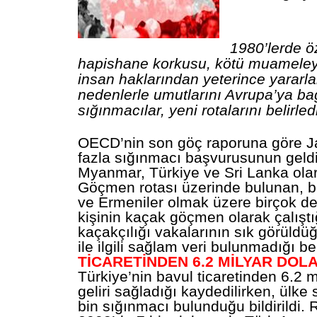
1980’lerde öz
hapishane korkusu, kötü muameleye
insan haklarından yeterince yarar
nedenlerle umutlarını Avrupa’ya ba
sığınmacılar, yeni rotalarını belirled
OECD’nin son göç raporuna göre J
fazla sığınmacı başvurusunun geldiğ
Myanmar, Türkiye ve Sri Lanka olar
Göçmen rotası üzerinde bulunan, ba
ve Ermeniler olmak üzere birçok de
kişinin kaçak göçmen olarak çalıştı
kaçakçılığı vakalarının sık görüldü
ile ilgili sağlam veri bulunmadığı beli
TİCARETİNDEN 6.2 MİLYAR DOL
Türkiye’nin bavul ticaretinden 6.2 m
geliri sağladığı kaydedilirken, ülke s
bin sığınmacı bulunduğu bildirildi.