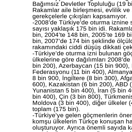
Bağımsız Devletler Topluluğu (19 b
Rakamlar aile birleşmesi, evlilik ve 
gerekçelerle çıkışları kapsamıyor.
-2008’de Türkiye’de oturma iznine
sayısı yaklaşık 175 bin idi. Rakaml
bin, 2004’te 148 bin, 2005’te 169 b
bin, 2007’de 174 bin şeklinde ölçü
rakamındaki ciddi düşüş dikkati çek
-Türkiye’de oturma izni bulunan g
ülkelerine göre dağılımları 2008’de
bin 200), Azerbaycan (15 bin 900),
Federasyonu (11 bin 400), Almanya 
8 bin 900, İngiltere (8 bin 300), Afg
600), Kazakistan (6 bin 200), ABD (
Yunanistan 5 bin 400), İran (5 bin 
bin 400), Çin (3 bin 800), Türkmeni
Moldova (3 bin 400), diğer ülkeler (
toplam (175 bin).
-Türkiye’ye gelen göçmenlerin öne
komşu ülkelerin Türkçe konuşan hal
oluşturuyor. Ayrıca önemli sayıda ka