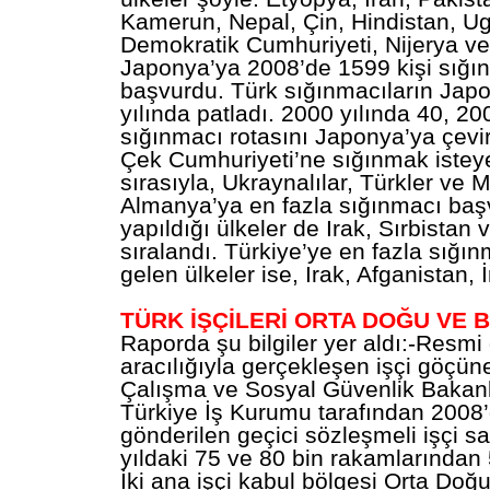
Kamerun, Nepal, Çin, Hindistan, 
Demokratik Cumhuriyeti, Nijerya v
Japonya’ya 2008’de 1599 kişi sığı
başvurdu. Türk sığınmacıların Japo
yılında patladı. 2000 yılında 40, 2
sığınmacı rotasını Japonya’ya çevir
Çek Cumhuriyeti’ne sığınmak isteye
sırasıyla, Ukraynalılar, Türkler ve 
Almanya’ya en fazla sığınmacı ba
yapıldığı ülkeler de Irak, Sırbistan 
sıralandı. Türkiye’ye en fazla sığı
gelen ülkeler ise, Irak, Afganistan, İ
TÜRK İŞÇİLERİ ORTA DOĞU VE B
Raporda şu bilgiler yer aldı:-Resmi 
aracılığıyla gerçekleşen işçi göçüne 
Çalışma ve Sosyal Güvenlik Bakanl
Türkiye İş Kurumu tarafından 2008’
gönderilen geçici sözleşmeli işçi say
yıldaki 75 ve 80 bin rakamlarından 5
İki ana işçi kabul bölgesi Orta Doğu