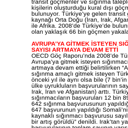
transit göçmenler ve sığınma talepl
kişilerin oluşturduğu kural dışı göç
bulunuyor. Türkiye’ye gelen transi
kaynağı Orta Doğu (İran, Irak, Afga
ile Afrika. 2008’de Türkiye’de bulun
olan yaklaşık 66 bin göçmen yakala
AVRUPA’YA GİTMEK İSTEYEN SI
SAYISI ARTMAYA DEVAM ETTİ
OECD Göç Raporu’nda 2008’de Tür
Avrupa’ya gitmek isteyen sığınmacı
artmaya devam ettiği belirtilirken “
sığınma amaçlı gitmek isteyen Türkl
önceki yıl ile aynı olsa bile (7 bin’i
ülke uyrukluların başvurularının sa
Irak, İran ve Afganistan) arttı. Türk
sığınmacıların başvuruları 12 bin 89
642 sığınma başvurusunun yapıldığ
647 başvurunun yapıldığı Somali’nin
kaynaklı sığınmacı başvurusu sayı
bir artış görüldü” denildi. Irak’tan 
başvurularının toplam sayının yarıs