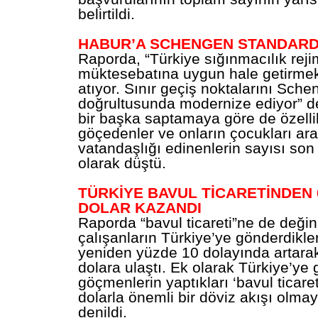
belirtildi.
HABUR’A SCHENGEN STANDARD
Raporda, “Türkiye sığınmacılık reji
müktesebatına uygun hale getirmek
atıyor. Sınır geçiş noktalarını Sche
doğrultusunda modernize ediyor” de
bir başka saptamaya göre de özelli
göçedenler ve onların çocukları ar
vatandaşlığı edinenlerin sayısı son
olarak düştü.
TÜRKİYE BAVUL TİCARETİNDEN 
DOLAR KAZANDI
Raporda “bavul ticareti”ne de değin
çalışanların Türkiye’ye gönderdikle
yeniden yüzde 10 dolayında artarak
dolara ulaştı. Ek olarak Türkiye’ye 
göçmenlerin yaptıkları ‘bavul ticaret
dolarla önemli bir döviz akışı olma
denildi.