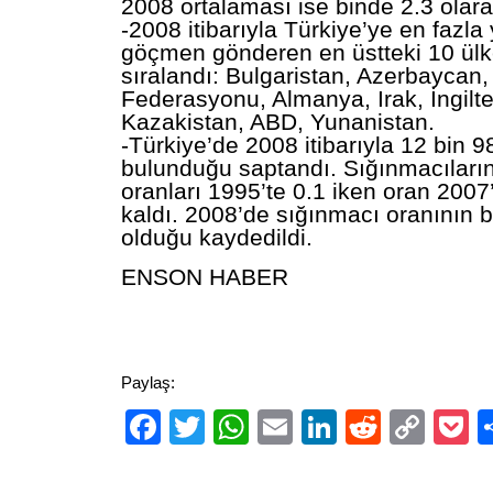
2008 ortalaması ise binde 2.3 olara
-2008 itibarıyla Türkiye’ye en fazla
göçmen gönderen en üstteki 10 ülk
sıralandı: Bulgaristan, Azerbaycan
Federasyonu, Almanya, Irak, İngilte
Kazakistan, ABD, Yunanistan.
-Türkiye’de 2008 itibarıyla 12 bin 
bulunduğu saptandı. Sığınmacıların
oranları 1995’te 0.1 iken oran 2007
kaldı. 2008’de sığınmacı oranının b
olduğu kaydedildi.
ENSON HABER
Paylaş:
Facebook
Twitter
WhatsApp
Email
LinkedIn
Reddit
Cop
P
Link