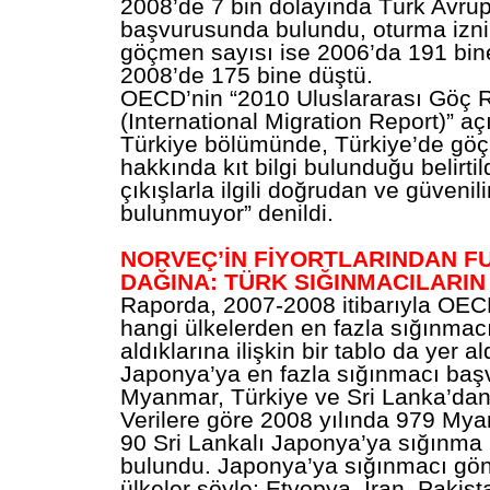
2008’de 7 bin dolayında Türk Avru
başvurusunda bulundu, oturma izni
göçmen sayısı ise 2006’da 191 bin
2008’de 175 bine düştü.
OECD’nin “2010 Uluslararası Göç 
(International Migration Report)” a
Türkiye bölümünde, Türkiye’de göç is
hakkında kıt bilgi bulunduğu belirtild
çıkışlarla ilgili doğrudan ve güvenil
bulunmuyor” denildi.
NORVEÇ’İN FİYORTLARINDAN F
DAĞINA: TÜRK SIĞINMACILARIN
Raporda, 2007-2008 itibarıyla OECD
hangi ülkelerden en fazla sığınmacı
aldıklarına ilişkin bir tablo da yer a
Japonya’ya en fazla sığınmacı başv
Myanmar, Türkiye ve Sri Lanka’dan 
Verilere göre 2008 yılında 979 Mya
90 Sri Lankalı Japonya’ya sığınm
bulundu. Japonya’ya sığınmacı gön
ülkeler şöyle: Etyopya, İran, Pakis