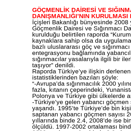
GÖÇMENLİK DAİRESİ VE SIĞINM
DANIŞMANLIĞI’NIN KURULMASI 
İçişleri Bakanlığı bünyesinde 2008 
Göçmenlik Dairesi ve Sığınmacı Da
kurulduğu belirtilen raporda “Kurum 
kaynaklara sahip olsa da uygulama
bazlı uluslararası göç ve sığınmacı 
entegrasyonu bağlamında yabancıl
sığınmacılar yasalarıyla ilgili bir i
taşıyor” denildi.
Raporda Türkiye’ye ilişkin derlenen
istatistiklerinden bazıları şöyle:
“-Avrupa’da sığınmacılık 2000 yılı
fazla, kıtanın çeperindeki, Yunanista
Polonya ve Türkiye gibi ülkelerde ar
-Türkiye’ye gelen yabancı göçmen s
yaşandı. 1995’te Türkiye’de bin kiş
saptanan yabancı göçmen sayısı 2
yıllarında binde 2.4, 2008’de ise bi
ölçüldü. 1997-2002 ortalaması bind