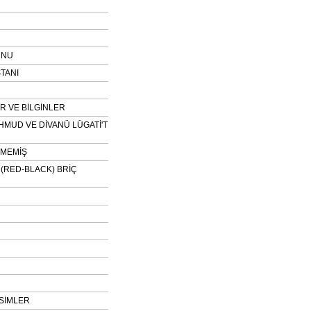
UNU
TANI
 VE BİLGİNLER
HMUD VE DİVANÜ LÜGATİ'T
NMEMİŞ
H (RED-BLACK) BRİÇ
SİMLER