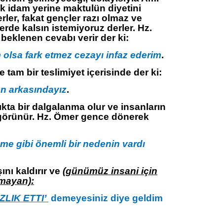
ek idam yerine maktulün diyetini
erler, fakat gençler razı olmaz ve
rde kalsın istemiyoruz derler. Hz.
eklenen cevabı verir der ki:
 olsa fark etmez cezayı infaz ederim
.
 tam bir teslimiyet içerisinde der ki:
n arkasındayız
.
kta bir dalgalanma olur ve insanların
görünür. Hz. Ömer gence dönerek
e gibi önemli bir nedenin vardı
nı kaldırır ve
(günümüz insani için
lmayan):
ZLIK ETTI’
demeyesiniz diye geldim