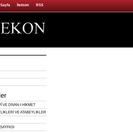
 Sayfa
İletisim
RSS
ler
 VE DİVAN-I HİKMET
LİKLERİ VE ATABEYLİKLER
SAYFASI