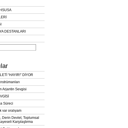
AHSUSA
LERİ
I
YA DESTANLARI
lar
LETİ “HAYIR!” DİYOR
Enstrümanları
n Arjantin Sevgisi
VGİSİ
a Süreci
k var oralıyam
ı, Derin Devlet, Toplumsal
ayeseli Karşılaştırma