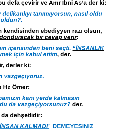
u defa çevirir ve Amr Ibni As’a der ki:
 delikanlıyı tanımıyorsun, nasıl oldu
 oldun?.
h kendisinden ebediyyen razı olsun,
 donduracak bir cevap verir
:
ın içerisinden beni seçti.
“İNSANLIK
mek için kabul ettim
, der.
r, derler ki:
n vazgeçiyoruz.
e Hz Ömer:
bamızın kanı yerde kalmasın
ldu da vazgeçiyorsunuz?
der.
da dehşetlidir:
İNSAN KALMADI’
DEMEYESINIZ