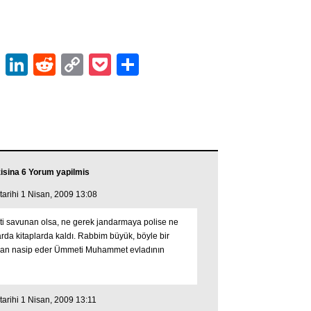
ok
er
atsApp
Email
LinkedIn
Reddit
Copy
Pocket
Share
Link
sina 6 Yorum yapilmis
 tarihi 1 Nisan, 2009 13:08
ti savunan olsa, ne gerek jandarmaya polise ne
larda kitaplarda kaldı. Rabbim büyük, böyle bir
nsan nasip eder Ümmeti Muhammet evladının
 tarihi 1 Nisan, 2009 13:11