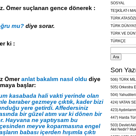
SOSYAL
Hz. Ömer suçlanan gence dönerek :
TEŞKİLAT-I M
TÜRK ATASÖZ
doğru mu?
diye sorar.
TÜRK DÜNYAS
TÜRK VE DÜN
TÜRKÇE
r ki :
Arama:
Son Yazı
Hz Ömer
anlat bakalım nasıl oldu
diye
506) TÜRK MİL
tmaya başlar:
505) Orkestra 
m kasabada hali vakti yerinde olan
504) Yahudileri
mle beraber gezmeye çıktık, kader bizi
424) VATAN SE
nduğu yere getirdi. Affedersiniz
423) Aydınlanm
sında bir güzel atım var ki dönen bir
447) Harda Tür
or. Hayvana ne yaptıysam bu
hçesinden meyve koparmasına engel
503) Devlet Akl
Akıl Nedir? Muk
şların babası içerden hışımla çıktı