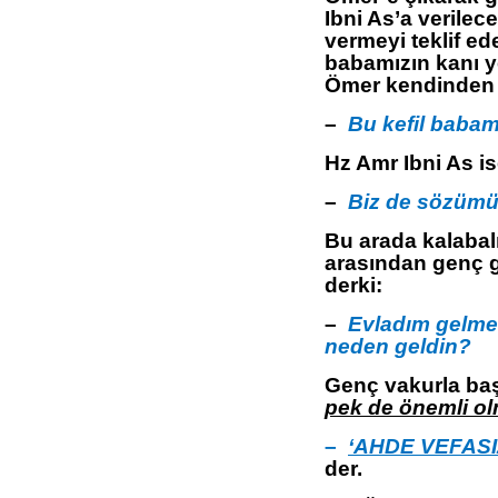
Ibni As’a verilec
vermeyi teklif ed
babamızın kanı ye
Ömer kendinden b
–
Bu kefil babam
Hz Amr Ibni As ise
–
Biz de sözümü
Bu arada kalabalı
arasından genç 
derki:
–
Evladım gelmem
neden geldin?
Genç vakurla başı
pek de önemli o
–
‘AHDE VEFASI
der.