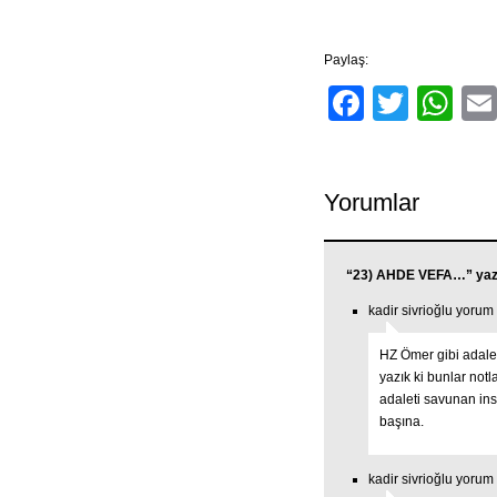
Paylaş:
Facebo
Twitt
Wh
Yorumlar
“23) AHDE VEFA…” yazi
kadir sivrioğlu yorum
HZ Ömer gibi adale
yazık ki bunlar not
adaleti savunan i
başına.
kadir sivrioğlu yorum