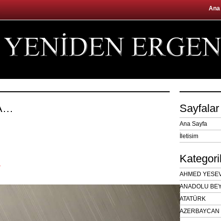
Ana
FA…
Sayfalar
Ana Sayfa
İletisim
Kategori
A
AHMED YESEVÎ
ANADOLU BEY
ATATÜRK
AZERBAYCAN 