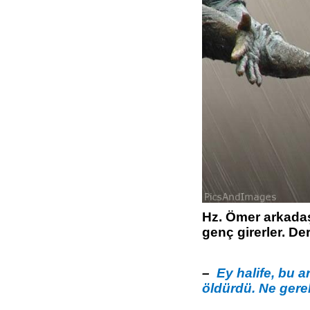
Hz. Ömer arkadaş
genç girerler. Derl
–
Ey halife, bu 
öldürdü. Ne gerek