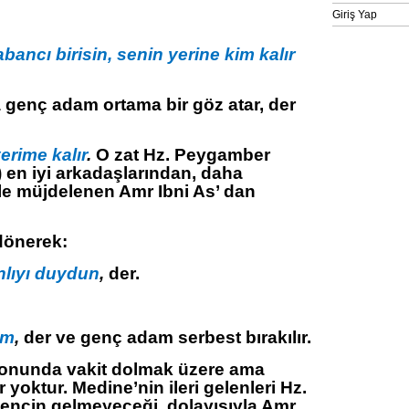
Giriş Yap
bancı birisin, senin yerine kim kalır
genç adam ortama bir göz atar, der
erime kalır
.
O zat Hz. Peygamber
 en iyi arkadaşlarından, daha
e müjdelenen Amr Ibni As’ dan
dönerek:
nlıyı duydun
,
der.
im
,
der ve genç adam serbest bırakılır.
nunda vakit dolmak üzere ama
 yoktur. Medine’nin ileri gelenleri Hz.
encin gelmeyeceği, dolayısıyla Amr