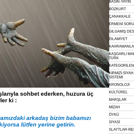
BASIN-YAYIN
BOZKURT
ÇANAKKALE
ERMENİ SOR
GILGAMIŞ DES
İSLAMİYET
KAHRAMANLAR
KAŞGARLI MA
TÜRK
KATEGORİLE
KIRMIZI-SİYA
SİSTEMİ
KRONOLOJİ
KÜLTÜREL
larıyla sohbet ederken, huzura üç
er ki :
MARŞLAR
MİZAH
ÖYKÜ
aramızdaki arkadaş bizim babamızı
SİYASİ
iyorsa lütfen yerine getirin.
SLAYTLAR-RE