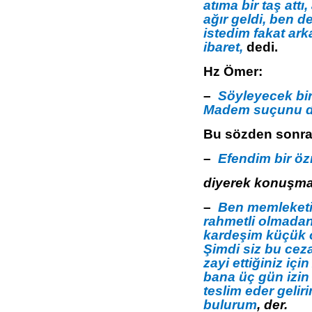
atıma bir taş att
ağır geldi, ben d
istedim fakat ar
ibaret,
dedi.
Hz Ömer:
–
Söyleyecek bir
Madem suçunu da
Bu sözden sonra 
–
Efendim bir öz
diyerek konuşma
–
Ben memleketi
rahmetli olmadan 
kardeşim küçük 
Şimdi siz bu ceza
zayi ettiğiniz iç
bana üç gün izin
teslim eder gelir
bulurum
, der.