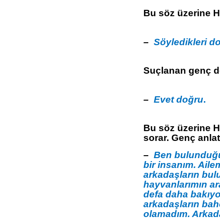
Bu söz üzerine 
–
Söyledikleri 
Suçlanan genç de
–
Evet doğru
.
Bu söz üzerine 
sorar. Genç anla
–
Ben bulunduğu
bir insanım. Aile
arkadaşların bulu
hayvanlarımın ara
defa daha bakıy
arkadaşların ba
olamadım. Arkada