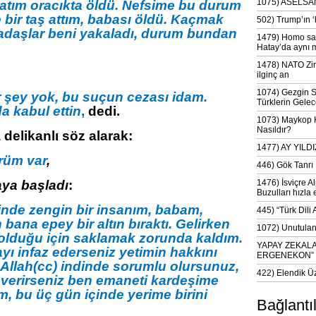
1075) ASELSAN
ı, atım oracıkta öldü. Nefsime bu durum
e bir taş attım, babası öldü. Kaçmak
502) Trump’ın 
kadaşlar beni yakaladı, durum bundan
1479) Homo sap
Hatay’da aynı 
1478) NATO Zir
ilginç an
1074) Gezgin S
 şey yok, bu suçun cezası idam.
Türklerin Gelec
 kabul ettin
,
dedi.
1073) Maykop Kü
Nasıldır?
delikanlı söz alarak:
1477) AY YIL
rüm var
,
446) Gök Tanrı 
ya başladı
:
1476) İsviçre Al
Buzulları hızla 
nde zengin bir insanım, babam,
445) “Türk Dili
bana epey bir altın bıraktı. Gelirken
1072) Unutulan 
olduğu için saklamak zorunda kaldım.
YAPAY ZEKAL
yı infaz ederseniz yetimin hakkını
ERGENEKON”
in Allah(cc) indinde sorumlu olursunuz,
422) Elendik Ü
 verirseniz ben emaneti kardeşime
im, bu üç gün içinde yerime birini
Bağlantı