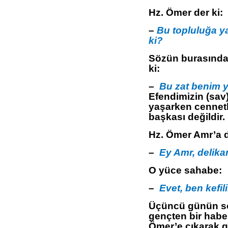
Hz. Ömer der ki:
–
Bu topluluğa ya
ki?
Sözün burasında 
ki:
–
Bu zat benim y
Efendimizin (sav)
yaşarken cennetl
başkası değildir.
Hz. Ömer Amr’a 
–
Ey Amr, delika
O yüce sahabe:
–
Evet, ben kefil
Üçüncü günün so
gençten bir haber
Ömer’e çıkarak g