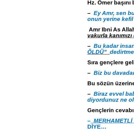
Hz. Ömer başını b
–
Ey Amr, sen bu
onun yerine kefil
Amr Ibni As Alla
vakurla kanımızı
–
Bu kadar insan
ÖLDÜ”
dedirtme
Sıra gençlere geli
–
Biz bu davada
Bu sözün üzerin
–
Biraz evvel ba
diyordunuz ne o
Gençlerin cevabı 
–
MERHAMETLİ 
DİYE…