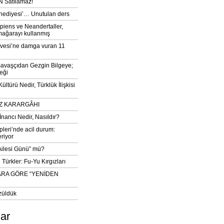
 Satılamaz!
‘hediyesi’… Unutulan ders
iens ve Neandertaller,
mağarayı kullanmış
vesi’ne damga vuran 11
avaşçıdan Gezgin Bilgeye;
eği
ltürü Nedir, Türklük İlişkisi
DIZ KARARGÂHI
İnancı Nedir, Nasıldır?
pleri’nde acil durum:
eriyor
 Ailesi Günü” mü?
Türkler: Fu-Yu Kırgızları
ARA GÖRE “YENİDEN
züldük
lar