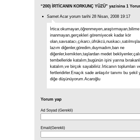
“200) İRTİCANIN KORKUNÇ YÜZÜ” yazisina 1 Yoru
Samet Acar yorum tarihi 28 Nisan, 2008 19:17
İrtica:okumayan,öğrenmeyen,araştırmayan,bilime
inanmayan,gerçekleri göremiyecek kadar kör
olan,savsatacı,çıkarcı,üfrükcü,nuskacı,satılmışl
lazım diğenler,göredim,duymadım,ban ne
diğenler,kemikten,taşlardan medet bekliyenler,ça
tembelleride katalım,bugünün işini yarına bırakanl
katalım,ve birçok sayabiliriz.İrticanın toplumları v
fertleridirler.Enaçık sade anlaşılır tanımı bu şeki
diğe düşünüyorum.Acaroğlu
Yorum yap
Ad Soyad (Gerekli)
Email(Gerekli)