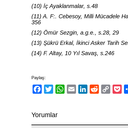
(10) İç Ayaklanmalar, s.48
(11) A. F:. Cebesoy, Milli Mücadele Ha
356
(12) Ömür Sezgin, a.g.e., s.28, 29
(13) Şükrü Erkal, İkinci Asker Tarih S
(14) F. Altay, 10 Yıl Savaş, s.246
Paylaş:
Facebook
Twitter
WhatsApp
Email
LinkedIn
Reddit
Cop
P
Link
Yorumlar