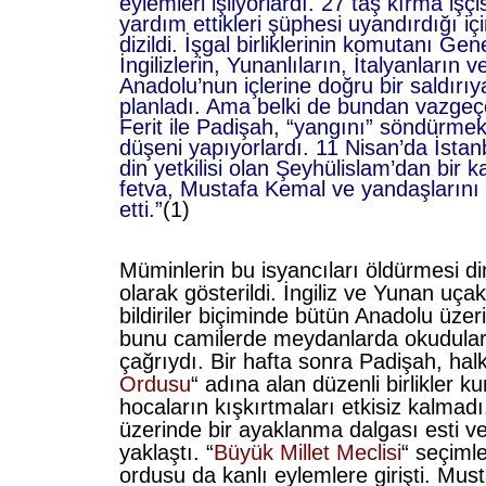
eylemleri işliyorlardı. 27 taş kırma işçi
yardım ettikleri şüphesi uyandırdığı 
dizildi. İşgal birliklerinin komutanı Ge
İngilizlerin, Yunanlıların, İtalyanların 
Anadolu’nun içlerine doğru bir saldırı
planladı. Ama belki de bundan vazgeçe
Ferit ile Padişah, “yangını” söndürmek
düşeni yapıyorlardı. 11 Nisan’da İsta
din yetkilisi olan Şeyhülislam’dan bir ka
fetva, Mustafa Kemal ve yandaşlarını i
etti.”
(1)
Müminlerin bu isyancıları öldürmesi di
olarak gösterildi. İngiliz ve Yunan uçak
bildiriler biçiminde bütün Anadolu üzeri
bunu camilerde meydanlarda okudular
çağrıydı. Bir hafta sonra Padişah, hal
Ordusu
“
adına alan düzenli birlikler ku
hocaların kışkırtmaları etkisiz kalmad
üzerinde bir ayaklanma dalgası esti v
yaklaştı. “
Büyük Millet Meclisi
“
seçimler
ordusu da kanlı eylemlere girişti. Mu