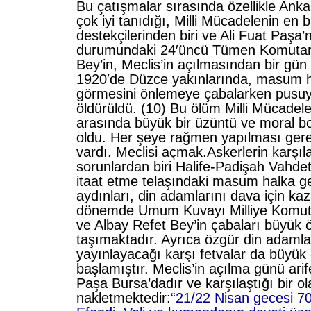
Bu çatışmalar sırasında özellikle Anka
çok iyi tanıdığı, Milli Mücadelenin en 
destekçilerinden biri ve Ali Fuat Paşa’
durumundaki 24′üncü Tümen Komuta
Bey’in, Meclis’in açılmasından bir gün
1920′de Düzce yakınlarında, masum h
görmesini önlemeye çabalarken pusuy
öldürüldü. (10) Bu ölüm Milli Mücadel
arasında büyük bir üzüntü ve moral 
oldu. Her şeye rağmen yapılması gerek
vardı. Meclisi açmak.Askerlerin karşıla
sorunlardan biri Halife-Padişah Vahdett
itaat etme telaşındaki masum halka g
aydınları, din adamlarını dava için k
dönemde Umum Kuvayı Milliye Komuta
ve Albay Refet Bey’in çabaları büyük
taşımaktadır. Ayrıca özgür din adamla
yayınlayacağı karşı fetvalar da büy
başlamıştır. Meclis’in açılma günü arif
Paşa Bursa’dadır ve karşılaştığı bir ol
nakletmektedir:
“21/22 Nisan gecesi 7