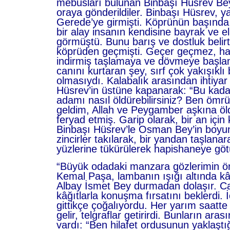
mebusları bulunan Binbaşı Hüsrev B
oraya gönderildiler. Binbaşı Hüsrev, ya
Gerede’ye girmişti. Köprünün başında
bir alay insanın kendisine bayrak ve el
görmüştü. Bunu barış ve dostluk belirt
köprüden geçmişti. Geçer geçmez, ha
indirmiş taşlamaya ve dövmeye başlam
canını kurtaran şey, sırf çok yakışıklı
olmasıydı. Kalabalık arasından ihtiyar 
Hüsrev’in üstüne kapanarak: “Bu kada
adamı nasıl öldürebilirsiniz? Ben öm
geldim, Allah ve Peygamber aşkına öl
feryad etmiş. Garip olarak, bir an için
Binbaşı Hüsrev’le Osman Bey’in boyunl
zincirler takılarak, bir yandan taşlana
yüzlerine tükürülerek hapishaneye göt
“Büyük odadaki manzara gözlerimin ö
Kemal Paşa, lambanın ışığı altında kâğı
Albay İsmet Bey durmadan dolaşır. Ca
kâğıtlarla konuşma fırsatını beklerdi. İ
gittikçe çoğalıyordu. Her yarım saatte
gelir, telgraflar getirirdi. Bunların aras
vardı: “Ben hilafet ordusunun yaklaşt