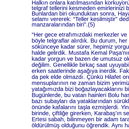
Halkın onlara katılmasından korkuyoru
telgraf tellerini kesmeden emirlerinizi 
Bunlardan biri okunduktan sonra, Hay
selamı vererek: “Teller kesilmiştir” dedi.
manzaralarından biri”.(5)
“Her gece etrafımızdaki merkezler ve
böyle telgraflar alırdık. Bu durum, he
sökünceye kadar sürer, hepimiz yorgun
halde gelirdik. Mustafa Kemal Paşa’nı
kadar yorgun ve bazen de umutsuz o
değilim. Genellikle birkaç saat uyuyab
erken saatlerinde aşağıya inerdik. Fa
da pek elde olmazdı. Çünkü Hilafet o
mensuplarının ne zaman bizim yerimiz
yatağımızda bizi boğazlayacaklarını b
Bugünlerde, bu vatan hainleri Bolu ha
bazı subayları da yataklarından sürük
önünde kafalarını taşla ezmişlerdi. Y
birinde, çiftliğe girerken, Karabaş’ın 
Ertesi sabah, bilinmeyen bir adam tar
öldürülmüş olduğunu öğrendik. Aynı haf