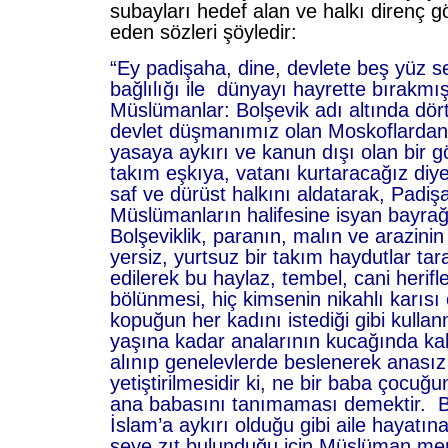
subayları hedef alan ve halkı direnç 
eden sözleri şöyledir:
“Ey padişaha, dine, devlete beş yüz s
bağlılığı ile dünyayı hayrette bırakmı
Müslümanlar: Bolşevik adı altında dört 
devlet düşmanımız olan Moskoflardan 
yasaya aykırı ve kanun dışı olan bir g
takım eşkıya, vatanı kurtaracağız diy
saf ve dürüst halkını aldatarak, Padiş
Müslümanların halifesine isyan bayrağı
Bolşeviklik, paranın, malın ve arazini
yersiz, yurtsuz bir takım haydutlar t
edilerek bu haylaz, tembel, cani herifl
bölünmesi, hiç kimsenin nikahlı karısı
kopuğun her kadını istediği gibi kullan
yaşına kadar analarının kucağında ka
alınıp genelevlerde beslenerek anası
yetiştirilmesidir ki, ne bir baba çocuğu
ana babasını tanımaması demektir. Bu
İslam’a aykırı olduğu gibi aile hayatın
şeye zıt bulunduğu için Müslüman me