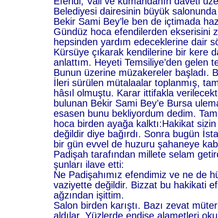
Efendi, Vali ve kumandanın daveti üz
Belediyesi dairesinin büyük salonunda
Bekir Sami Bey’le ben de içtimada haz
Gündüz hoca efendilerden ekserisini z
hepsinden yardım edeceklerine dair sö
Kürsüye çıkarak kendilerine bir kere d
anlattım. Heyeti Temsiliye’den gelen t
Bunun üzerine müzakereler başladı. B
İleri sürülen mütalaalar toplanmış, ta
hâsıl olmuştu. Karar ittifakla verilece
bulunan Bekir Sami Bey’e Bursa ulem
esasen bunu bekliyordum dedim. Tam 
hoca birden ayağa kalktı:Hakikat sizin b
değildir diye bağırdı. Sonra bugün İsta
bir gün evvel de huzuru şahaneye kabul
Padişah tarafından millete selam getird
şunları ilave etti:
Ne Padişahımız efendimiz ve ne de h
vaziyette değildir. Bizzat bu hakikati e
ağzından işittim.
Salon birden karıştı. Bazı zevat mütere
aldılar. Yüzlerde endişe alametleri o