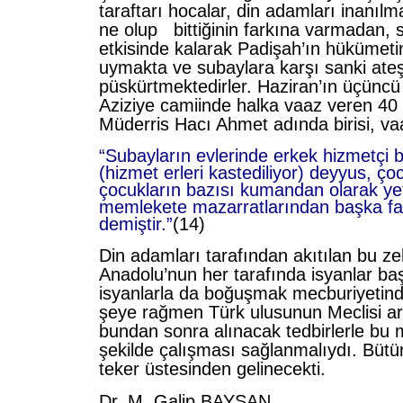
taraftarı hocalar, din adamları inanılma
ne olup bittiğinin farkına varmadan, 
etkisinde kalarak Padişah’ın hükümetin
uymakta ve subaylara karşı sanki ate
püskürtmektedirler. Haziran’ın üçünc
Aziziye camiinde halka vaaz veren 40
Müderris Hacı Ahmet adında birisi, v
“Subayların evlerinde erkek hizmetçi 
(hizmet erleri kastediliyor) deyyus, çoc
çocukların bazısı kumandan olarak yeti
memlekete mazarratlarından başka fa
demiştir.”
(14)
Din adamları tarafından akıtılan bu zeh
Anadolu’nun her tarafında isyanlar baş
isyanlarla da boğuşmak mecburiyetinde
şeye rağmen Türk ulusunun Meclisi art
bundan sonra alınacak tedbirlerle bu m
şekilde çalışması sağlanmalıydı. Bütün
teker üstesinden gelinecekti.
Dr. M. Galip BAYSAN