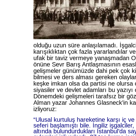
olduğu uzun süre anlaşılamadı. İşgalci
karışıklıktan çok fazla yararlandılar v
ufak bir taviz vermeye yanaşmadan O
önüne Sevr Barış Antlaşmasının esasl
gelişmeler günümüzde dahi pek çok ki
bilmesi ve ders alması gereken olaylar
keşke imkan olsa da partisi ne olursa 
siyasiler ve devlet adamları bu yazıyı 
Dönemdeki gelişmeleri tarafsız bir göz
Alman yazar Johannes Glasneck’in k
izliyoruz:
“Ulusal kurtuluş hareketine karşı iç ve
seferi başlamıştı bile. İngiliz işgalciler
altında bulundurdukları İstanbul’da say