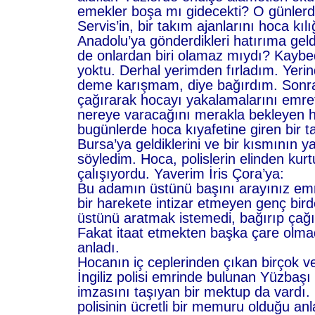
emekler boşa mı gidecekti? O günlerd
Servis’in, bir takım ajanlarını hoca kı
Anadolu’ya gönderdikleri hatırıma gel
de onlardan biri olamaz mıydı? Kayb
yoktu. Derhal yerimden fırladım. Yeri
deme karışmam, diye bağırdım. Sonra 
çağırarak hocayı yakalamalarını emret
nereye varacağını merakla bekleyen h
bugünlerde hoca kıyafetine giren bir t
Bursa’ya geldiklerini ve bir kısmının y
söyledim. Hoca, polislerin elinden kur
çalışıyordu. Yaverim İris Çora’ya:
Bu adamın üstünü başını arayınız emr
bir harekete intizar etmeyen genç bir
üstünü aratmak istemedi, bağırıp çağ
Fakat itaat etmekten başka çare olma
anladı.
Hocanın iç ceplerinden çıkan birçok v
İngiliz polisi emrinde bulunan Yüzbaşı 
imzasını taşıyan bir mektup da vardı. 
polisinin ücretli bir memuru olduğu anl