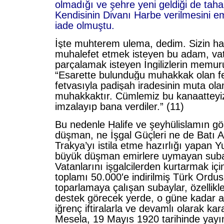
olmadığı ve şehre yeni geldiği de taha
Kendisinin Divanı Harbe verilmesini e
iade olmuştu.
İşte muhterem ulema, dedim. Sizin hak
muhalefet etmek isteyen bu adam, va
parçalamak isteyen İngilizlerin memur
“Esarette bulunduğu muhakkak olan f
fetvasıyla padişah iradesinin muta ol
muhakkaktır. Cümlemiz bu kanaatteyiz”
imzalayıp bana verdiler.”
(11)
Bu nedenle Halife ve şeyhülislamın gö
düşman, ne İşgal Güçleri ne de Batı 
Trakya’yı istila etme hazırlığı yapan Y
büyük düşman emirlere uymayan suba
Vatanlarını işgalcilerden kurtarmak içi
toplamı 50.000′e indirilmiş Türk Ordu
toparlamaya çalışan subaylar, özellik
destek görecek yerde, o güne kadar 
iğrenç iftiralarla ve devamlı olarak kar
Mesela, 19 Mayıs 1920 tarihinde yayınl