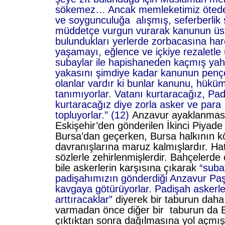
sökemez… Ancak memleketimiz öteden
ve soygunculuğa alışmış, seferberlik
müddetçe vurgun vurarak kanunun üstü
bulundukları yerlerde zorbacasına har
yaşamayı, eğlence ve içkiye rezaletle
subaylar ile hapishaneden kaçmış yah
yakasını şimdiye kadar kanunun pen
olanlar vardır ki bunlar kanunu, hüküm
tanımıyorlar. Vatanı kurtaracağız, Pad
kurtaracağız diye zorla asker ve para
topluyorlar.” (12)
Anzavur ayaklanması
Eskişehir’den gönderilen İkinci Piyade 
Bursa’dan geçerken, Bursa halkının k
davranışlarına maruz kalmışlardır. Ha
sözlerle zehirlenmişlerdir. Bahçelerde 
bile askerlerin karşısına çıkarak
“subay
padişahımızın gönderdiği Anzavur Paş
kavgaya götürüyorlar. Padişah askerle
arttıracaklar”
diyerek bir taburun daha
varmadan önce diğer bir taburun da 
çıktıktan sonra dağılmasına yol açmış