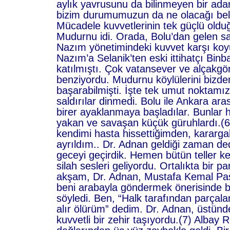
aylık yavrusunu da bilinmeyen bir adam
bizim durumumuzun da ne olacağı belli
Mücadele kuvvetlerinin tek güçlü olduğ
Mudurnu idi. Orada, Bolu’dan gelen sal
Nazım yönetimindeki kuvvet karşı koy
Nazım’a Selanik’ten eski ittihatçı Binb
katılmıştı. Çok vatansever ve alçakgö
benziyordu. Mudurnu köylülerini bizde
başarabilmişti. İşte tek umut noktam
saldırılar dinmedi. Bolu ile Ankara ara
birer ayaklanmaya başladılar. Bunlar 
yakan ve savaşan küçük güruhlardı.(6
kendimi hasta hissettiğimden, kararg
ayrıldım.. Dr. Adnan geldiği zaman dedi
geceyi geçirdik. Hemen bütün teller ke
silah sesleri geliyordu. Ortalıkta bir p
akşam, Dr. Adnan, Mustafa Kemal Paş
beni arabayla göndermek önerisinde 
söyledi. Ben, “Halk tarafından parçal
alır ölürüm” dedim. Dr. Adnan, üstün
kuvvetli bir zehir taşıyordu.(7) Albay 