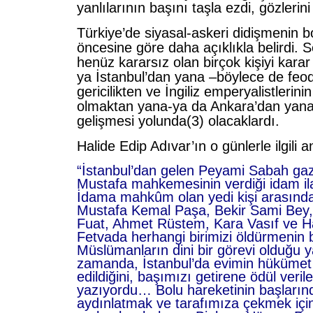
yanlılarının başını taşla ezdi, gözlerin
Türkiye’de siyasal-askeri didişmenin bo
öncesine göre daha açıklıkla belirdi. 
henüz kararsız olan birçok kişiyi kara
ya İstanbul’dan yana –böylece de feoda
gericilikten ve İngiliz emperyalistlerini
olmaktan yana-ya da Ankara’dan yana
gelişmesi yolunda(3) olacaklardı.
Halide Edip Adıvar’ın o günlerle ilgili anı
“İstanbul’dan gelen Peyami Sabah gaz
Mustafa mahkemesinin verdiği idam ilan
İdama mahkûm olan yedi kişi arasında
Mustafa Kemal Paşa, Bekir Sami Bey, 
Fuat, Ahmet Rüstem, Kara Vasıf ve H
Fetvada herhangi birimizi öldürmenin 
Müslümanların dini bir görevi olduğu y
zamanda, İstanbul’da evimin hükümet 
edildiğini, başımızı getirene ödül veril
yazıyordu… Bolu hareketinin başların
aydınlatmak ve tarafımıza çekmek iç