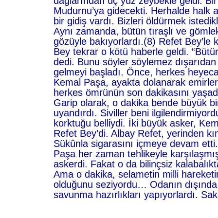
dağlarından üç yüz zeybekle geldi. Bi
Mudurnu’ya gidecekti. Herhalde halk a
bir gidiş vardı. Bizleri öldürmek istedi
Aynı zamanda, bütün tıraşlı ve gömlekl
gözüyle bakıyorlardı.(8) Refet Bey’le
Bey tekrar o kötü haberle geldi. “Bütün 
dedi. Bunu söyler söylemez dışarıdan 
gelmeyi başladı. Önce, herkes heyeca
Kemal Paşa, ayakta dolanarak emirler
herkes ömrünün son dakikasını yaşadı
Garip olarak, o dakika bende büyük b
uyandırdı. Siviller beni ilgilendirmiyo
korktuğu belliydi. İki büyük asker, Kem
Refet Bey’di. Albay Refet, yerinden k
Sükûnla sigarasını içmeye devam etti
Paşa her zaman tehlikeyle karşılaşmış
askerdi. Fakat o da bilinçsiz kalabalı
Ama o dakika, selametin milli hareket
olduğunu seziyordu… Odanın dışında
savunma hazırlıkları yapıyorlardı. Saki