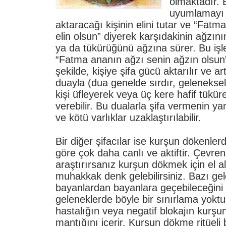
olmaktadır. 
uyumlamayı 
aktaracağı kişinin elini tutar ve “Fatm
elin olsun” diyerek karşıdakinin ağzını
ya da tükürüğünü ağzına sürer. Bu iş
“Fatma ananın ağzı senin ağzın olsun”
şekilde, kişiye şifa gücü aktarılır ve art
duayla (dua genelde sırdır, geleneksel 
kişi üfleyerek veya üç kere hafif tüküre
verebilir. Bu dualarla şifa vermenin y
ve kötü varlıklar uzaklaştırılabilir.
Bir diğer şifacılar ise kurşun dökenlerdi
göre çok daha canlı ve aktiftir. Çevreni
araştırırsanız kurşun dökmek için el al
muhakkak denk gelebilirsiniz. Bazı ge
bayanlardan bayanlara geçebileceğini 
geleneklerde böyle bir sınırlama yoktu
hastalığın veya negatif blokajın kurşu
mantığını içerir. Kurşun dökme ritüeli 