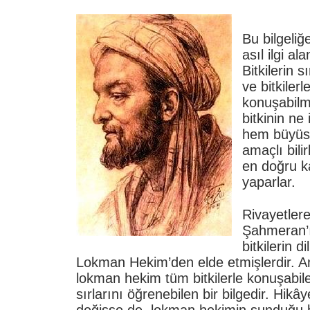
Bu bilgeliğ
asıl ilgi ala
Bitkilerin s
ve bitkilerl
konuşabilme
bitkinin ne
hem büyüse
amaçlı bilir
en doğru k
yaparlar.
Rivayetlere
Şahmeran’ı
bitkilerin d
Lokman Hekim’den elde etmişlerdir. A
lokman hekim tüm bitkilerle konuşabil
sırlarını öğrenebilen bir bilgedir. Hikâ
değişse de, lokman hekimin sunduğu bi