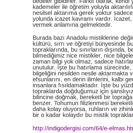
dedeler gibidirler. Farklı olarak, kendi 
kademeler ile öğretim yoluyla aktarılırl
nesilsel aktarıma gerek yoktur sadece 
yolunda icazet kavramı vardır. İcazet,
vermek anlamına gelmektedir.
Burada bazı Anadolu mistiklerine deği
kültürü, sırrı ve öğretiyi bünyesinde 
topraklarında, bu sınırların dışında, b
bilmediğimiz nice mistikler, nice bilgele
zaman bilgi yok olmaz, sadece hatırl
unutulur. İşte bu hatırlama sürecinde
bilgeliğini nesilden nesile aktarmakta ve
efsunlarını, en derin ilimlerini, kalbi g
insanlara fısıldamaktadır. İşte bu yüz
topraklarda doğduğumuz için şanslıyız
bilincine doğmak, bereketli bir topra
benzer. Tohumun filizlenmesi bereketli
daha kolay oluyorsa, ruhların ve zihinl
bir o kadar kolaydır bu mistik toprakl
http://indigodergisi.com/64/e-elmas.h