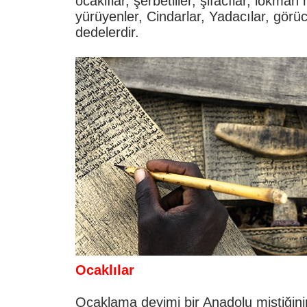
ocaklılar, şerbetliler, şifacılar, lokma
yürüyenler, Cindarlar, Yadacılar, görü
dedelerdir.
Ocaklılar
Ocaklama deyimi bir Anadolu mistiğinin