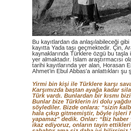
Bu kayıtlardan da anlaşılabileceği gibi 
kayıtta Yada taşı geçmektedir. Çin, A
kaynaklarında Türklere özgü bu taşla ilg
yer almaktadır. İslam araştırmacısı ola
tarihi kayıtlarında yer alan, Horasan E
Ahmet’in Ebul Abbas’a anlattıkları şu 
Yirmi bin kişi ile Türklere karşı sav
Karşımızda baştan ayağa kadar silah
Türk vardı. Bunlardan bir kısmı bizi
Bunlar bize Türklerin iri dolu yağdı
söylediler. Bizde onlara: “sizin kal
hala çıkıp gitmemiştir, böyle işleri 
yapamaz” dedik. Onlar: “Biz haber v
ikaz ediyoruz, onların tayin ettikleri
sabahtır ama siz daha iyi bilirsiniz