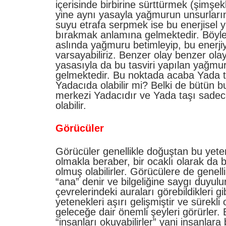
içerisinde birbirine sürttürmek (şimşek
yine aynı yasayla yağmurun unsurlar
suyu etrafa serpmek ise bu enerjisel 
bırakmak anlamına gelmektedir. Böyl
aslında yağmuru betimleyip, bu enerjiy
varsayabiliriz. Benzer olay benzer ola
yasasıyla da bu tasviri yapılan yağm
gelmektedir. Bu noktada acaba Yada ta
Yadacıda olabilir mi? Belki de bütün bu
merkezi Yadacıdır ve Yada taşı sadece 
olabilir.
Görücüler
Görücüler genellikle doğuştan bu yet
olmakla beraber, bir ocaklı olarak da 
olmuş olabilirler. Görücülere de genelli
“ana” denir ve bilgeliğine saygı duyulu
çevrelerindeki auraları görebildikleri g
yetenekleri aşırı gelişmiştir ve sürekli
geleceğe dair önemli şeyleri görürler. 
“insanları okuyabilirler” yani insanlara