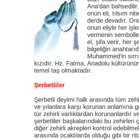
Ana’dan bahsedili
onun eli, tılsım nit
derde devadır. Onu
onun eliyle her işle
vermenin sembolleşt
el, şifa verir, her 
bilgeliğin anahtarı
Muhammed’in sırrı
kızıdır.
Hz. Fatma, Anadolu kültürünü
temel taş olmaktadır.
Şerbetliler
Şerbetli deyimi halk arasında tüm zehi
ve yılanlara karşı korunan anlamına gel
tür zehirli varlıklardan korunanlardır 
şerbetliler başkalarındaki bu zehirleri
diğer zehirli akrepleri kontrol edebilme
arasında ocaklılarda olduğu gibi bir ri