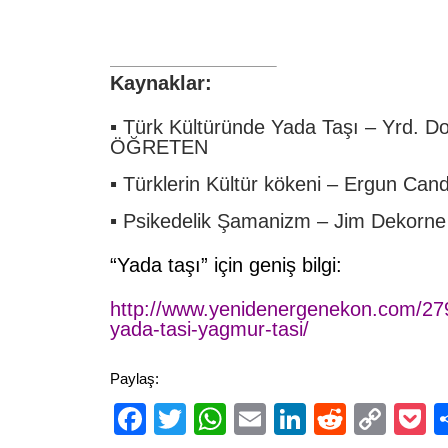
Kaynaklar:
▪
Türk Kültüründe Yada Taşı
–
Yrd. D
ÖĞRETEN
▪
Türklerin Kültür kökeni
–
Ergun Can
▪
Psikedelik Şamanizm
–
Jim Dekorne
“Yada taşı” için geniş bilgi:
http://www.yenidenergenekon.com/279
yada-tasi-yagmur-tasi/
Paylaş:
Facebook
Twitter
WhatsApp
Email
LinkedIn
Reddit
Cop
P