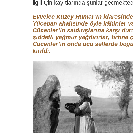
ilgili Çin kayıtlarında şunlar geçmekted
Evvelce Kuzey Hunlar’ın idaresind
Yüceban ahalisinde öyle kâhinler va
Cücenler’in saldırışlarına karşı du
şiddetli yağmur yağdırırlar, fırtına çı
Cücenler’in onda üçü sellerde boğ
kırıldı.