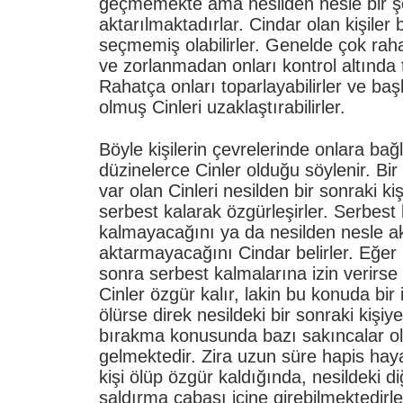
geçmemekte ama nesilden nesle bir ş
aktarılmaktadırlar. Cindar olan kişiler
seçmemiş olabilirler. Genelde çok rahat
ve zorlanmadan onları kontrol altında t
Rahatça onları toparlayabilirler ve ba
olmuş Cinleri uzaklaştırabilirler.
Böyle kişilerin çevrelerinde onlara bağ
düzinelerce Cinler olduğu söylenir. Bi
var olan Cinleri nesilden bir sonraki k
serbest kalarak özgürleşirler. Serbest 
kalmayacağını ya da nesilden nesle ak
aktarmayacağını Cindar belirler. Eğer
sonra serbest kalmalarına izin verirse
Cinler özgür kalır, lakin bu konuda bir
ölürse direk nesildeki bir sonraki kişi
bırakma konusunda bazı sakıncalar o
gelmektedir. Zira uzun süre hapis hay
kişi ölüp özgür kaldığında, nesildeki d
saldırma çabası içine girebilmektedirl