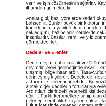
verir ve işin çözülmesini sağlarlar. K
ilhamdan gelmektedir.
Analar gibi, bazı yörelerde kaderi ok
bahsedilir. Bunlar büyük bir kitaptan i
kaderlerini okuyabilen, kimin nerde ol
sakladığını, hazinelerin nerelerde sakl
insanlardır. Bazıları remil ve yıldızna
görmektedirler.
Dedeler ve Erenler
Dede, deyimi daha çok alevi kültüründ
deyimdir. Alevi geleneğinde insan’ı-ka
ulaşmış, bilge insanlardır. Tasavvufta 
derinleşmiş kişilerdir. Dedelerde, nesil
aktarım ile ilimlerini öğretirler. Bu yü
ancak diğer dedelerin torunlarıyla evlen
Ardından içlerindeki yetenekli kişi ded
eğitilir. Farklı kerametlere sahip olan 
geleneği sembolik hikâyelerle aktarırla
kültür içerisinde geleneği devam ettirir