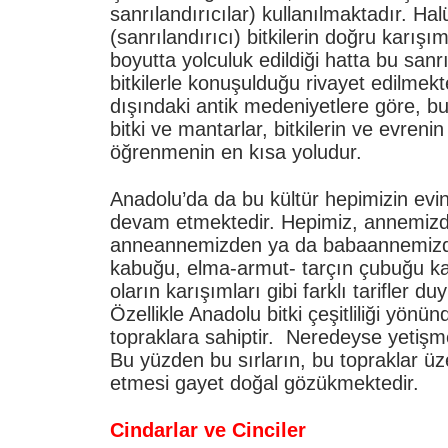
sanrılandırıcılar) kullanılmaktadır. Hal
(sanrılandırıcı) bitkilerin doğru karışı
boyutta yolculuk edildiği hatta bu sanr
bitkilerle konuşulduğu rivayet edilmek
dışındaki antik medeniyetlere göre, bu k
bitki ve mantarlar, bitkilerin ve evrenin 
öğrenmenin en kısa yoludur.
Anadolu’da da bu kültür hepimizin evi
devam etmektedir. Hepimiz, annemiz
anneannemizden ya da babaannemizd
kabuğu, elma-armut- tarçın çubuğu kar
oların karışımları gibi farklı tarifler 
Özellikle Anadolu bitki çeşitliliği yönü
topraklara sahiptir. Neredeyse yetişme
Bu yüzden bu sırların, bu topraklar ü
etmesi gayet doğal gözükmektedir.
Cindarlar ve Cinciler