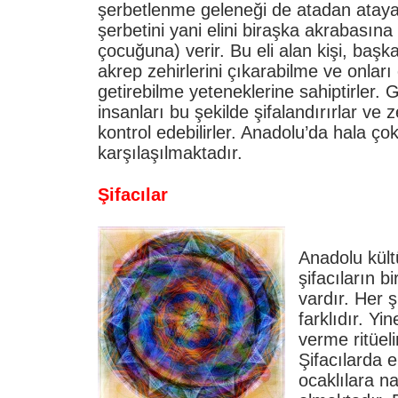
şerbetlenme geleneği de atadan ataya 
şerbetini yani elini bir
aşka akrabasına 
çocuğuna) verir.
Bu eli alan kişi, başk
akrep zehirlerini çıkarabilme ve onları 
getirebilme yeteneklerine sahiptirler.
insanları bu şekilde şifalandırırlar ve 
kontrol edebilirler. Anadolu’da hala ço
karşılaşılmaktadır.
Şifacılar
Anadolu kült
şifacıların bi
vardır. Her 
farklıdır. Yi
verme ritüeli
Şifacılarda 
ocaklılara n