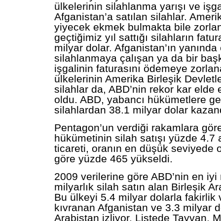
ülkelerinin silahlanma yarışı ve işga
Afganistan’a satılan silahlar. Amerik
yiyecek ekmek bulmakta bile zorla
geçtiğimiz yıl sattığı silahların fatu
milyar dolar. Afganistan’ın yanında
silahlanmaya çalışan ya da bir başk
işgalinin faturasını ödemeye zorla
ülkelerinin Amerika Birleşik Devletl
silahlar da, ABD’nin rekor kar eld
oldu. ABD, yabancı hükümetlere geç
silahlardan 38.1 milyar dolar kazan
Pentagon’un verdiği rakamlara gör
hükümetinin silah satışı yüzde 4.7 a
ticareti, oranın en düşük seviyede
göre yüzde 465 yükseldi.
2009 verilerine göre ABD’nin en iyi 
milyarlık silah satın alan Birleşik A
Bu ülkeyi 5.4 milyar dolarla fakirlik
kıvranan Afganistan ve 3.3 milyar d
Arabistan izliyor. Listede Tayvan, Mı