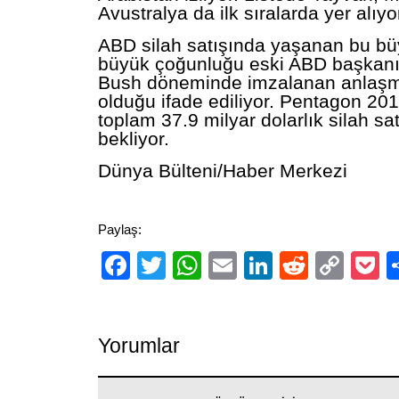
Avustralya da ilk sıralarda yer alıyo
ABD silah satışında yaşanan bu büy
büyük çoğunluğu eski ABD başkan
Bush döneminde imzalanan anlaşm
olduğu ifade ediliyor. Pentagon 201
toplam 37.9 milyar dolarlık silah sa
bekliyor.
Dünya Bülteni/Haber Merkezi
Paylaş:
Facebook
Twitter
WhatsApp
Email
LinkedIn
Reddit
Cop
P
Link
Yorumlar