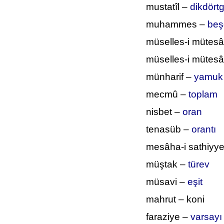
mustatîl –
dikdört
muhammes –
beş
müselles-i mütesâv
müselles-i mütes
münharif –
yamuk
mecmû –
toplam
nisbet –
oran
tenasüb –
orantı
mesâha-i sathiyy
müştak –
türev
müsavi –
eşit
mahrut – koni
faraziye –
varsayı