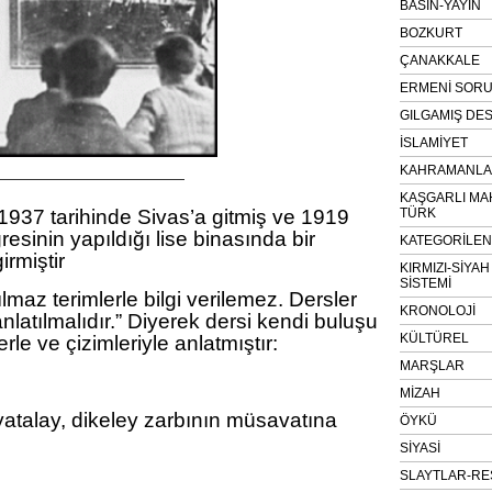
BASIN-YAYIN
BOZKURT
ÇANAKKALE
ERMENİ SOR
GILGAMIŞ DES
İSLAMİYET
KAHRAMANLAR
——————————————
KAŞGARLI MA
1937 tarihinde Sivas’a gitmiş ve 1919
TÜRK
esinin yapıldığı lise binasında bir
KATEGORİLE
irmiştir
KIRMIZI-SİYA
SİSTEMİ
lmaz terimlerle bilgi verilemez. Dersler
KRONOLOJİ
nlatılmalıdır.” Diyerek dersi kendi buluşu
KÜLTÜREL
rle ve çizimleriyle anlatmıştır:
MARŞLAR
MİZAH
yatalay, dikeley zarbının müsavatına
ÖYKÜ
SİYASİ
SLAYTLAR-RE