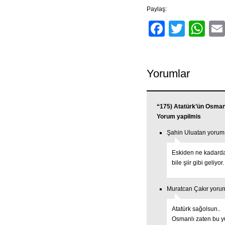
Paylaş:
Facebo
Twitt
Wh
Yorumlar
“175) Atatürk’ün Osmanl
Yorum yapilmis
Şahin Uluatan yorum 
Eskiden ne kadarda 
bile şiir gibi geliyor.
Muratcan Çakır yorum
Atatürk sağolsun..
Osmanlı zaten bu yü