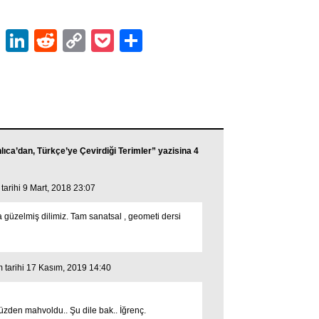
ok
er
atsApp
Email
LinkedIn
Reddit
Copy
Pocket
Share
Link
ıca’dan, Türkçe’ye Çevirdiği Terimler” yazisina 4
tarihi 9 Mart, 2018 23:07
güzelmiş dilimiz. Tam sanatsal , geometi dersi
 tarihi 17 Kasım, 2019 14:40
zden mahvoldu.. Şu dile bak.. İğrenç.