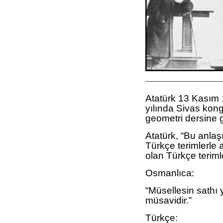
—————————————
Atatürk 13 Kasım 
yılında Sivas kongr
geometri dersine g
Atatürk, “Bu anlaşı
Türkçe terimlerle a
olan Türkçe terimle
Osmanlıca:
“Müsellesin sathı 
müsavidir.”
Türkçe: