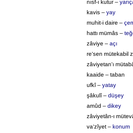
nısf-ı kutur –
yarı
kavis –
yay
muhit-i daire –
çe
hattı mümâs –
teğ
zâviye –
açı
re’sen mütekabil 
zâviyetan’ı mütabâ
kaaide – taban
ufkî –
yatay
şâkulî –
düşey
amûd –
dikey
zâviyetân-ı mütev
va’zîyet –
konum