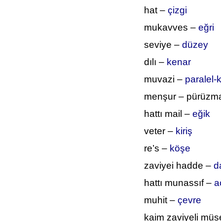
hat –
çizgi
mukavves –
eğri
seviye –
düzey
dılı –
kenar
muvazi –
paralel-
menşur – pürüzm
hattı mail –
eğik
veter –
kiriş
re’s –
köşe
zaviyei hadde –
d
hattı munassıf –
a
muhit –
çevre
kaim zaviyeli müs