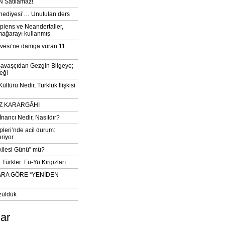
 Satılamaz!
‘hediyesi’… Unutulan ders
iens ve Neandertaller,
mağarayı kullanmış
vesi’ne damga vuran 11
avaşçıdan Gezgin Bilgeye;
eği
ltürü Nedir, Türklük İlişkisi
DIZ KARARGÂHI
İnancı Nedir, Nasıldır?
pleri’nde acil durum:
eriyor
 Ailesi Günü” mü?
Türkler: Fu-Yu Kırgızları
ARA GÖRE “YENİDEN
züldük
lar