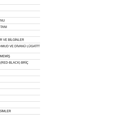
UNU
TANI
 VE BİLGİNLER
HMUD VE DİVANÜ LÜGATİ'T
NMEMİŞ
H (RED-BLACK) BRİÇ
SİMLER