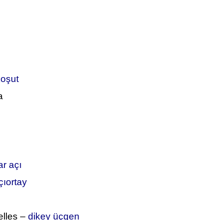
koşut
a
ar açı
çıortay
elles –
dikey üçgen