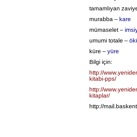
tamamlıyan zaviy
murabba –
kare
mümaselet –
imsi
umumi totale –
ök
küre –
yüre
Bilgi için:
http://www.yenid
kitabi-pps/
http://www.yenide
kitaplar/
http://mail.basken