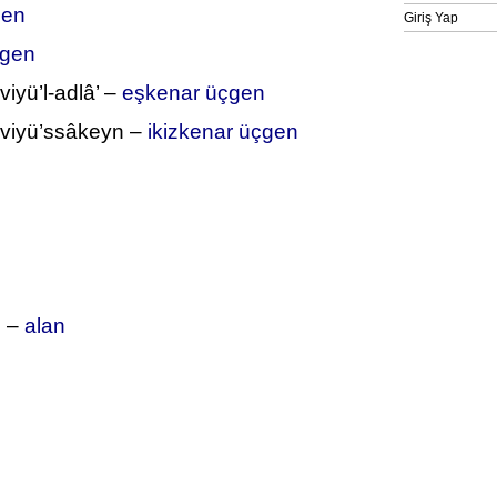
gen
Giriş Yap
gen
iyü’l-adlâ’ –
eşkenar üçgen
âviyü’ssâkeyn –
ikizkenar üçgen
e –
alan