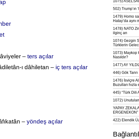
çap
1075) ASELSAN
502) Trump’ın 
1479) Homo sap
Hatay’da aynı 
mber
1478) NATO Zir
ilginç an
et
1074) Gezgin S
Türklerin Gelec
1073) Maykop Kü
zâviyeler –
ters açılar
Nasıldır?
1477) AY YIL
diletân-ı dâhiletan –
iç ters açılar
446) Gök Tanrı 
1476) İsviçre Al
Buzulları hızla 
445) “Türk Dili
1072) Unutulan 
YAPAY ZEKAL
ERGENEKON”
422) Elendik Ü
âfıkatân –
yöndeş açılar
Bağlantı