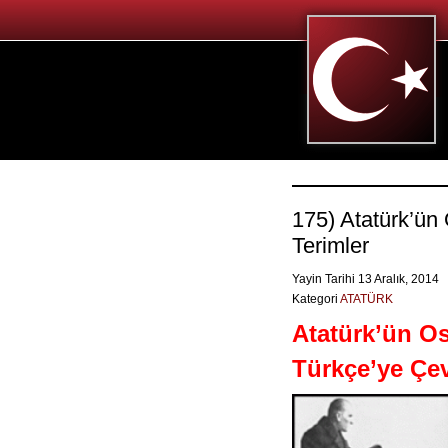
175) Atatürk’ün
Terimler
Yayin Tarihi 13 Aralık, 2014
Kategori
ATATÜRK
Atatürk’ün O
Türkçe’ye Çev