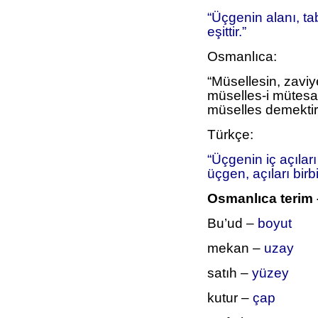
“Üçgenin alanı, ta
eşittir.”
Osmanlıca:
“Müsellesin, zavi
müselles-i mütesav
müselles demektir
Türkçe:
“Üçgenin iç açılar
üçgen, açıları birb
Osmanlıca terim
Bu’ud –
boyut
mekan –
uzay
satıh –
yüzey
kutur –
çap