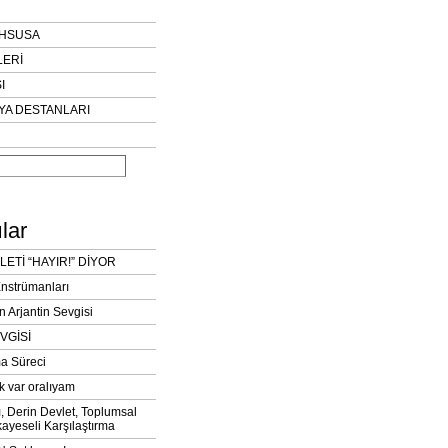
AHSUSA
LERİ
I
YA DESTANLARI
lar
LETİ “HAYIR!” DİYOR
Enstrümanları
n Arjantin Sevgisi
VGİSİ
a Süreci
k var oralıyam
ı, Derin Devlet, Toplumsal
ayeseli Karşılaştırma