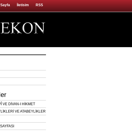
 Sayfa
İletisim
RSS
ler
 VE DİVAN-I HİKMET
LİKLERİ VE ATABEYLİKLER
SAYFASI