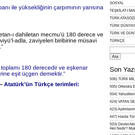
SOSYAL
banı ile yüksekliğinin çarpımının yarısına
TEŞKİLAT-I M
TÜRK ATASÖZ
TÜRK DÜNYAS
TÜRK VE DÜN
yetan-ı dahiletan mecmu’ü 180 derece ve
iyü’l-adla, zaviyeleri biribirine müsavi
TÜRKÇE
.”
Arama:
ı toplamı 180 derecedir ve eşkenar
Son Yazı
irine eşit üçgen demektir.”
506) TÜRK MİL
 –
Atatürk’ün Türkçe terimleri:
505) Orkestra 
504) Yahudileri
424) VATAN SE
423) Aydınlanm
447) Harda Tür
503) Devlet Akl
Akıl Nedir? Muk