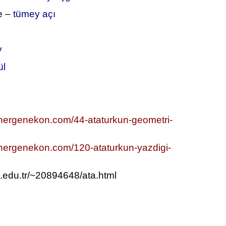
e –
tümey açı
y
ül
energenekon.com/44-ataturkun-geometri-
nergenekon.com/120-ataturkun-yazdigi-
t.edu.tr/~20894648/ata.html