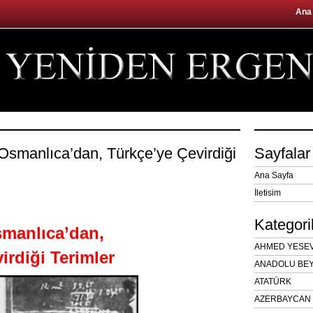
Ana
 Osmanlıca’dan, Türkçe’ye Çevirdiği
Sayfalar
Ana Sayfa
İletisim
Kategori
smanlıca’dan,
AHMED YESEVÎ
irdiği Terimler
ANADOLU BEY
ATATÜRK
AZERBAYCAN 