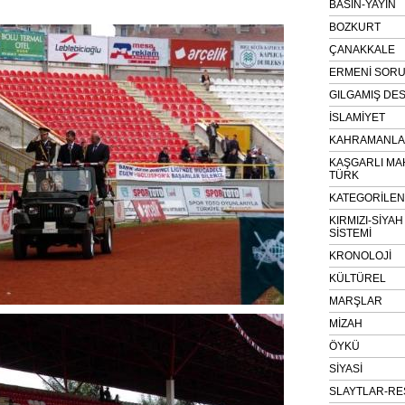
BASIN-YAYIN
BOZKURT
ÇANAKKALE
ERMENİ SOR
GILGAMIŞ DES
İSLAMİYET
KAHRAMANLAR
KAŞGARLI MA
TÜRK
KATEGORİLE
KIRMIZI-SİYA
SİSTEMİ
KRONOLOJİ
KÜLTÜREL
MARŞLAR
MİZAH
ÖYKÜ
SİYASİ
SLAYTLAR-RE