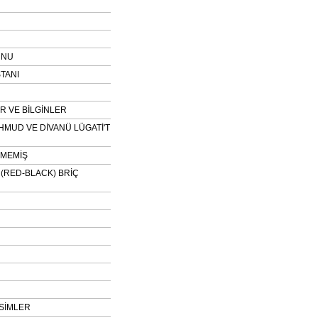
UNU
TANI
 VE BİLGİNLER
HMUD VE DİVANÜ LÜGATİ'T
NMEMİŞ
H (RED-BLACK) BRİÇ
SİMLER