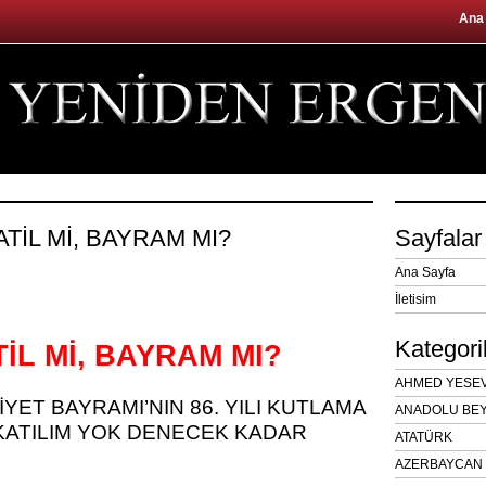
Ana
TATİL Mİ, BAYRAM MI?
Sayfalar
Ana Sayfa
İletisim
Kategori
TİL Mİ, BAYRAM MI?
AHMED YESEVÎ
ET BAYRAMI’NIN 86. YILI KUTLAMA
ANADOLU BEY
KATILIM YOK DENECEK KADAR
ATATÜRK
AZERBAYCAN 