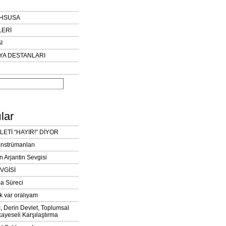
AHSUSA
LERİ
I
YA DESTANLARI
lar
LETİ “HAYIR!” DİYOR
Enstrümanları
n Arjantin Sevgisi
VGİSİ
a Süreci
k var oralıyam
ı, Derin Devlet, Toplumsal
ayeseli Karşılaştırma