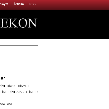
 Sayfa
İletisim
RSS
ler
 VE DİVAN-I HİKMET
LİKLERİ VE ATABEYLİKLER
SAYFASI