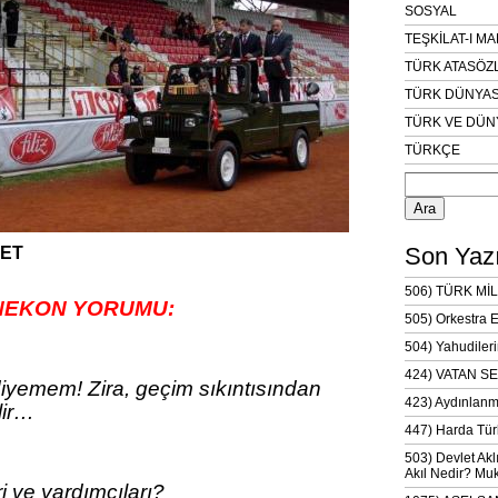
SOSYAL
TEŞKİLAT-I M
TÜRK ATASÖZ
TÜRK DÜNYAS
TÜRK VE DÜN
TÜRKÇE
Arama:
Son Yazı
YET
506) TÜRK MİL
NEKON YORUMU:
505) Orkestra 
504) Yahudileri
424) VATAN SE
iyemem! Zira, geçim sıkıntısından
423) Aydınlanm
lir…
447) Harda Tür
503) Devlet Akl
Akıl Nedir? Muk
i ve yardımcıları?