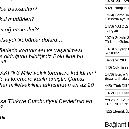
1075) ASELSAN
ilçe başkanları?
502) Trump’ın 
1479) Homo sap
ul müdürleri?
Hatay’da aynı 
1478) NATO Zir
t öğretmenleri?
ilginç an
1074) Gezgin S
gelseydi tirübünler dolardı…
Türklerin Gelec
1073) Maykop Kü
ğerlerin korunması ve yaşatılması
Nasıldır?
olduğunu bildiğimiz Bolu iline bu
1477) AY YIL
!!!
446) Gök Tanrı 
AKP’li 3 Milletvekili törenlere katıldı mı?
1476) İsviçre Al
 ki törenlere katılmamıştır. Çünkü
Buzulları hızla 
 her milletvekilinin arkasından en az 20
445) “Türk Dili
1072) Unutulan 
ksa Türkiye Cumhuriyeti Devleti’nin en
YAPAY ZEKAL
ERGENEKON”
ı?
422) Elendik Ü
AN
Bağlantı