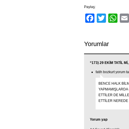
Paylaş:
Facebo
Twitt
Wh
Yorumlar
“173) 29 EKİM TATİL Mİ
fatih bozkurt yorum t
BENCE HALK BİLM
YAPMAMIŞLARDA O
ETTİLER DE MİLL
ETTİLER NEREDE
Yorum yap