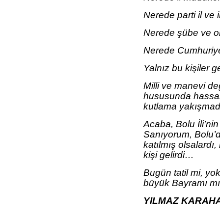
Nerede parti il ve 
Nerede şübe ve ok
Nerede Cumhuriye
Yalnız bu kişiler 
Milli ve manevi de
hususunda hassas 
kutlama yakışmadı
Acaba, Bolu İli’nin 
Sanıyorum, Bolu’da
katılmış olsalardı,
kişi gelirdi…
Bugün tatil mi, yo
büyük Bayramı m
YILMAZ KARAH