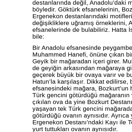
destanlarında değil, Anadolu’daki 
böyledir. Göktürk efsanelerinin, Bo
Ergenekon destanlarındaki motifler
değişikliklere uğramış örneklerini,
efsanelerinde de bulabiliriz. Hatta 
bile:
Bir Anadolu efsanesinde peygamber
Muhammed Hanefi, önüne çıkan bir 
Geyik bir mağaradan içeri girer. 
de geyiğin arkasından mağaraya g
geçerek büyük bir ovaya varır ve 
Hatun’la karşılaşır. Dikkat edilirse
efsanesindeki mağara, Bozkurt’un h
Türk gencini götürdüğü mağaranın
çıkılan ova da yine Bozkurt Destan
yaşayan tek Türk gencini mağarad
götürdüğü ovanın aynısıdır. Ayrıca 
Ergenekon Destanı’ndaki Kayı ile 
yurt tuttukları ovanın aynısıdır.