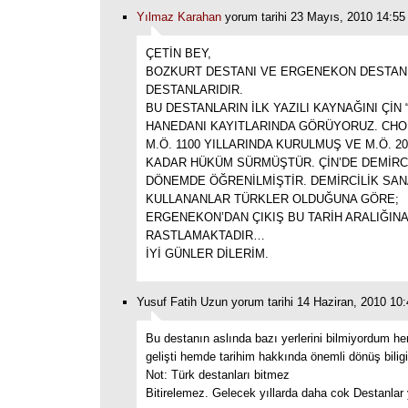
Yılmaz Karahan
yorum tarihi 23 Mayıs, 2010 14:55
ÇETİN BEY,
BOZKURT DESTANI VE ERGENEKON DESTAN
DESTANLARIDIR.
BU DESTANLARIN İLK YAZILI KAYNAĞINI ÇİN 
HANEDANI KAYITLARINDA GÖRÜYORUZ. CHO
M.Ö. 1100 YILLARINDA KURULMUŞ VE M.Ö. 20
KADAR HÜKÜM SÜRMÜŞTÜR. ÇİN’DE DEMİRCİ
DÖNEMDE ÖĞRENİLMİŞTİR. DEMİRCİLİK SANA
KULLANANLAR TÜRKLER OLDUĞUNA GÖRE;
ERGENEKON’DAN ÇIKIŞ BU TARİH ARALIĞINA
RASTLAMAKTADIR…
İYİ GÜNLER DİLERİM.
Yusuf Fatih Uzun yorum tarihi 14 Haziran, 2010 10
Bu destanın aslında bazı yerlerini bilmiyordum h
gelişti hemde tarihim hakkında önemli dönüş biligi
Not: Türk destanları bitmez
Bitirelemez. Gelecek yıllarda daha cok Destanlar