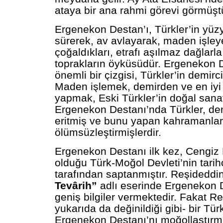
ataya bir ana rahmi görevi görmüşt
Ergenekon Destan’ı, Türkler’in yüzyı
sürerek, av avlayarak, maden işley
çoğaldıkları, etrafı aşılmaz dağlarla 
toprakların öyküsüdür. Ergenekon 
önemli bir çizgisi, Türkler’in demirci
Maden işlemek, demirden ve en iyi ç
yapmak, Eski Türkler’in doğal sanat
Ergenekon Destanı’nda Türkler, dem
eritmiş ve bunu yapan kahramanlar
ölümsüzleştirmişlerdir.
Ergenekon Destanı ilk kez, Cengiz
olduğu Türk-Moğol Devleti’nin tarih
tarafından saptanmıştır. Reşideddin
Tevârih”
adlı eserinde Ergenekon De
geniş bilgiler vermektedir. Fakat Re
yukarıda da değinildiği gibi- bir Tü
Ergenekon Destanı’nı moğollaştırm