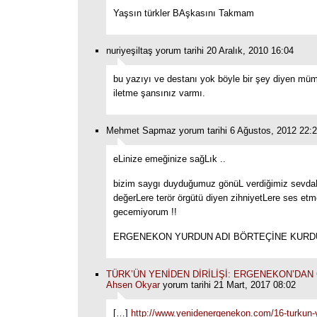
Yaşsın türkler BAşkasını Takmam
nuriyeşiltaş yorum tarihi 20 Aralık, 2010 16:04
bu yazıyı ve destanı yok böyle bir şey diyen mü
iletme şansınız varmı.
Mehmet Sapmaz yorum tarihi 6 Ağustos, 2012 22:
eLinize emeğinize sağLık ..
bizim saygı duyduğumuz gönüL verdiğimiz sevda
değerLere terör örgütü diyen zihniyetLere ses et
gecemiyorum !!
ERGENEKON YURDUN ADI BÖRTEÇİNE KURDU
TÜRK’ÜN YENİDEN DİRİLİŞİ: ERGENEKON’DAN Ç
Ahsen Okyar
yorum tarihi 21 Mart, 2017 08:02
[…]
http://www.yenidenergenekon.com/16-turkun-ye