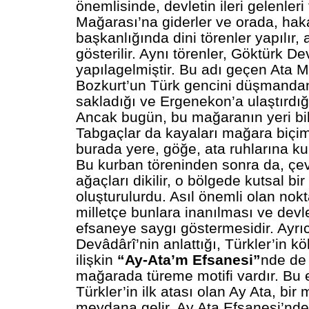
önemlisinde, devletin ileri gelenleri
Mağarası’na giderler ve orada, hak
başkanlığında dini törenler yapılır, 
gösterilir. Aynı törenler, Göktürk De
yapılagelmiştir. Bu adı geçen Ata 
Bozkurt’un Türk gencini düşmandan
sakladığı ve Ergenekon’a ulaştırdığ
Ancak bugün, bu mağaranın yeri bil
Tabgaçlar da kayaları mağara biçim
burada yere, göğe, ata ruhlarına ku
Bu kurban töreninden sonra da, çe
ağaçları dikilir, o bölgede kutsal bi
oluşturulurdu. Asıl önemli olan nokt
milletçe bunlara inanılması ve devl
efsaneye saygı göstermesidir. Ayrı
Devâdârî’nin anlattığı, Türkler’in k
ilişkin
“Ay-Ata’m Efsanesi”
nde de
mağarada türeme motifi vardır. Bu 
Türkler’in ilk atası olan Ay Ata, bi
meydana gelir. Ay Ata Efsanesi’nde