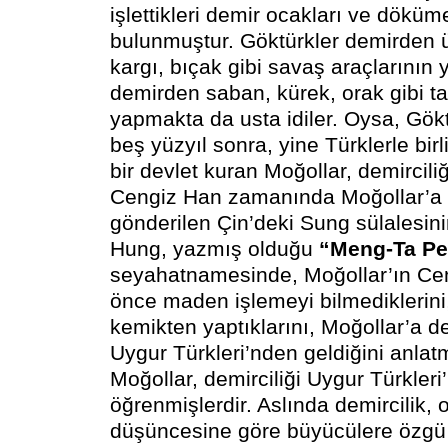
işlettikleri demir ocakları ve döküm
bulunmuştur. Göktürkler demirden üre
kargı, bıçak gibi savaş araçlarının
demirden saban, kürek, orak gibi ta
yapmakta da usta idiler. Oysa, Gök
beş yüzyıl sonra, yine Türklerle bir
bir devlet kuran Moğollar, demirciliğ
Cengiz Han zamanında Moğollar’a e
gönderilen Çin’deki Sung sülalesin
Hung, yazmış olduğu
“Meng-Ta Pei
seyahatnamesinde, Moğollar’ın Ce
önce maden işlemeyi bilmediklerini, 
kemikten yaptıklarını, Moğollar’a de
Uygur Türkleri’nden geldiğini anlat
Moğollar, demirciliği Uygur Türkler
öğrenmişlerdir. Aslında demircilik,
düşüncesine göre büyücülere özgü 