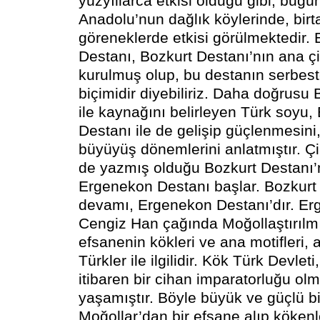
yüzyıllarca etkisi olduğu gibi, bugün
Anadolu’nun dağlık köylerinde, bir
göreneklerde etkisi görülmektedir.
Destanı, Bozkurt Destanı’nın ana çi
kurulmuş olup, bu destanın serbest
biçimidir diyebiliriz. Daha doğrusu
ile kaynağını belirleyen Türk soyu,
Destanı ile de gelişip güçlenmesini,
büyüyüş dönemlerini anlatmıştır. Çin
de yazmış olduğu Bozkurt Destanı’nı
Ergenekon Destanı başlar. Bozkurt 
devamı, Ergenekon Destanı’dır. Er
Cengiz Han çağında Moğollaştırılmı
efsanenin kökleri ve ana motifleri,
Türkler ile ilgilidir. Kök Türk Devlet
itibaren bir cihan imparatorluğu olm
yaşamıştır. Böyle büyük ve güçlü bir
Moğollar’dan bir efsane alıp kökenl