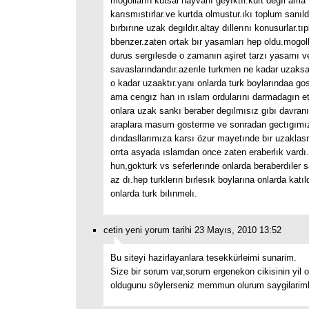
mogolların kutsal hayvanı geyıktır.kurt degıl ama t
karısmıstırlar.ve kurtda olmustur.ıkı toplum sanıl
bırbırıne uzak degıldır.altay dıllerını konusurlar.tıp
bbenzer.zaten ortak bır yasamları hep oldu.mogolla
durus sergılesde o zamanın aşiret tarzı yasamı v
savaslarındandır.azerıle turkmen ne kadar uzaksa
o kadar uzaaktır.yanı onlarda turk boylarındaa gos
ama cengız han ın ıslam ordularını darmadagın e
onlara uzak sankı beraber degılmısız gıbı davran
araplara masum gosterme ve sonradan gectıgımı
dındasllarımıza karsı özur mayetınde bır uzakl
orrta asyada ıslamdan once zaten eraberlık vardı
hun,gokturk vs seferlerınde onlarda beraberdıler 
az dı.hep turklerın bırlesık boylarına onlarda katı
onlarda turk bılınmelı.
cetin yeni yorum tarihi 23 Mayıs, 2010 13:52
Bu siteyi hazirlayanlara tesekkürleimi sunarim.
Size bir sorum var,sorum ergenekon cikisinin yil o
oldugunu söylerseniz memmun olurum saygilarim