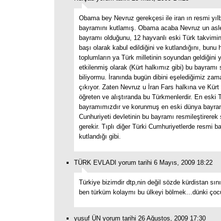
Obama bey Nevruz gerekçesi ile iran ın resmi yıl
bayramını kutlamış. Obama acaba Nevruz un asle
bayramı olduğunu, 12 hayvanlı eski Türk takvimin
başı olarak kabul edildiğini ve kutlandığını, bunu 
toplumların ya Türk milletinin soyundan geldiğini
etkilenmiş olarak (Kürt halkımız gibi) bu bayramı s
biliyormu. İranında bugün dibini eşelediğimiz za
çıkıyor. Zaten Nevruz u İran Fars halkına ve Kürt
öğreten ve alıştıranda bu Türkmenlerdir. En eski 
bayramımızdır ve korunmuş en eski dünya bayram
Cunhuriyeti devletinin bu bayramı resmileştirerek
gerekir. Tıplı diğer Türki Cumhuriyetlerde resmi b
kutlandığı gibi.
TÜRK EVLADI yorum tarihi 6 Mayıs, 2009 18:22
Türkiye bizimdir dtp,nin değil sözde kürdistan sın
ben türküm kolaymı bu ülkeyi bölmek…dünki çoc
yusuf ÜN yorum tarihi 26 Ağustos, 2009 17:30