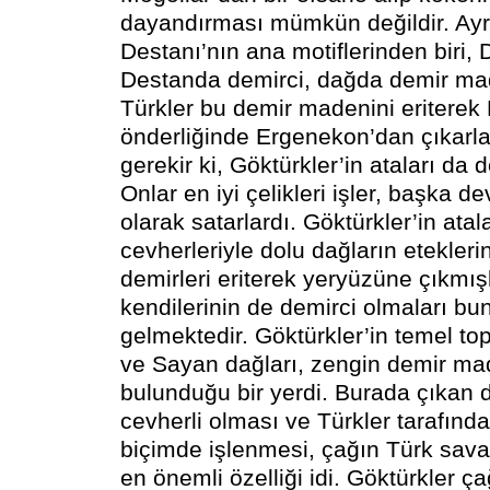
dayandırması mümkün değildir. Ay
Destanı’nın ana motiflerinden biri, D
Destanda demirci, dağda demir mad
Türkler bu demir madenini eriterek
önderliğinde Ergenekon’dan çıkar
gerekir ki, Göktürkler’in ataları da d
Onlar en iyi çelikleri işler, başka de
olarak satarlardı. Göktürkler’in atal
cevherleriyle dolu dağların etekleri
demirleri eriterek yeryüzüne çıkmı
kendilerinin de demirci olmaları bun
gelmektedir. Göktürkler’in temel top
ve Sayan dağları, zengin demir ma
bulunduğu bir yerdi. Burada çıkan 
cevherli olması ve Türkler tarafın
biçimde işlenmesi, çağın Türk sava
en önemli özelliği idi. Göktürkler ç