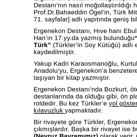
Destanı’nın nasıl moğollaştırıldığı
Prof.Dr.Bahaeddin Ögel’in, Türk Mitol
71. sayfalar] adlı yapıtında geniş bil
Ergenekon Destanı, Hıve hanı Ebul
Han’ın 17.yy.da yazmış bulunduğu
Türk”
(Türkler’in Soy Kütüğü) adlı
kaydedilmiştir.
Yakup Kadri Karaosmanoğlu, Kurtu
Anadolu’yu, Ergenekon’a benzetere
taşıyan bir kitap yazmıştır.
Ergenekon Destanı’nda Bozkurt, öt
destanlarında da olduğu gibi, ön p
roldedir. Bu kez Türkler’e
yol gösteri
kılavuzluk
yapmaktadır.
Bir rivayete göre Türkler, Ergeneko
çıkmışlardır. Başka bir rivayet ise b
(Nevruz Bayramımız)
olarak verir.