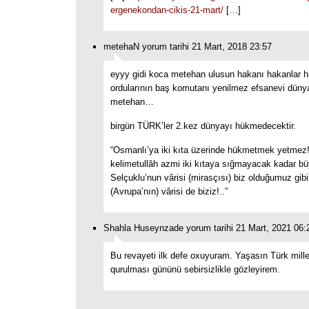
ergenekondan-cikis-21-mart/
[…]
metehaN yorum tarihi 21 Mart, 2018 23:57
eyyy gidi koca metehan ulusun hakanı hakanlar 
ordularının baş komutanı yenilmez efsanevi dünya
metehan…
birgün TÜRK’ler 2.kez dünyayı hükmedecektir.
“Osmanlı’ya iki kıta üzerinde hükmetmek yetmez! Z
kelimetullâh azmi iki kıtaya sığmayacak kadar büy
Selçuklu’nun vârisi (mirasçısı) biz olduğumuz gib
(Avrupa’nın) vârisi de biziz!..”
Shahla Huseynzade yorum tarihi 21 Mart, 2021 06:
Bu revayeti ilk defe oxuyuram. Yaşasın Türk millet
qurulması gününü sebirsizlikle gözleyirem.