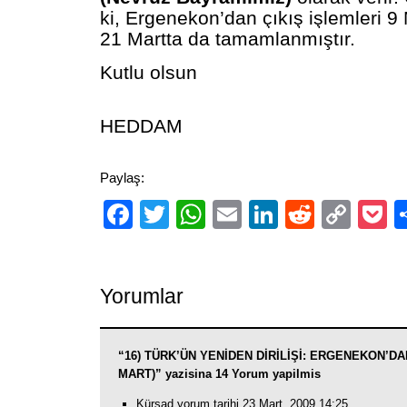
ki, Ergenekon’dan çıkış işlemleri 9
21 Martta da tamamlanmıştır.
Kutlu olsun
HEDDAM
Paylaş:
Facebook
Twitter
WhatsApp
Email
LinkedIn
Reddit
Cop
P
Link
Yorumlar
“16) TÜRK’ÜN YENİDEN DİRİLİŞİ: ERGENEKON’DAN
MART)” yazisina 14 Yorum yapilmis
Kürşad yorum tarihi 23 Mart, 2009 14:25