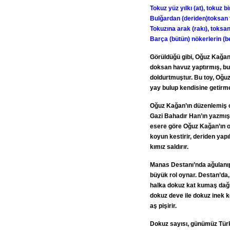
Tokuz yüz yılkı (at), tokuz b
Bulğardan (deriden)toksan t
Tokuzına arak (rakı), toksanı
Barça (bütün) nökerlerin (beğl
Görüldüğü gibi, Oğuz Kağan
doksan havuz yaptırmış, bu
doldurtmuştur. Bu toy, Oğuz 
yay bulup kendisine getirme
Oğuz Kağan’ın düzenlemiş o
Gazi Bahadır Han’ın yazmış
esere göre Oğuz Kağan’ın oğ
koyun kestirir, deriden yap
kımız saldırır.
Manas Destanı’nda ağulanıp 
büyük rol oynar. Destan’da, 
halka dokuz kat kumaş dağıtı
dokuz deve ile dokuz inek k
aş pişirir.
Dokuz sayısı, günümüz Türk 