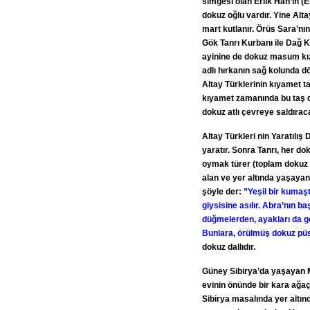
simgesi olan Erlik Han’ın (E
dokuz oğlu vardır. Yine Alt
mart kutlanır. Örüs Sara’nın
Gök Tanrı Kurbanı ile Dağ K
ayinine de dokuz masum kız
adlı hırkanın sağ kolunda d
Altay Türklerinin kıyamet ta
kıyamet zamanında bu taş d
dokuz atlı çevreye saldıraca
Altay Türkleri nin Yaratılış 
yaratır. Sonra Tanrı, her do
oymak türer (toplam dokuz k
alan ve yer altında yaşayan 
şöyle der:
”Yeşil bir kumaş
giysisine asılır. Abra’nın ba
düğmelerden, ayakları da ge
Bunlara, örülmüş dokuz püs
dokuz dallıdır.
Güney Sibirya’da yaşayan Mi
evinin önünde bir kara ağa
Sibirya masalında yer altın