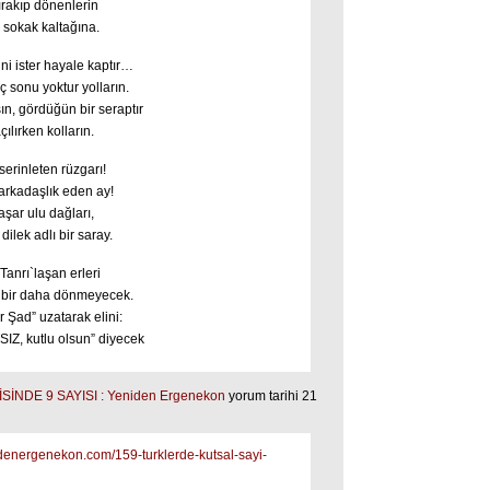
ırakıp dönenlerin
r sokak kaltağına.
i ister hayale kaptır…
ç sonu yoktur yolların.
n, gördüğün bir seraptır
çılırken kolların.
erinleten rüzgarı!
arkadaşlık eden ay!
 aşar ulu dağları,
ilek adlı bir saray.
anrı`laşan erleri
 bir daha dönmeyecek.
 Şad” uzatarak elini:
SIZ, kutlu olsun” diyecek
SİNDE 9 SAYISI : Yeniden Ergenekon
yorum tarihi 21
idenergenekon.com/159-turklerde-kutsal-sayi-