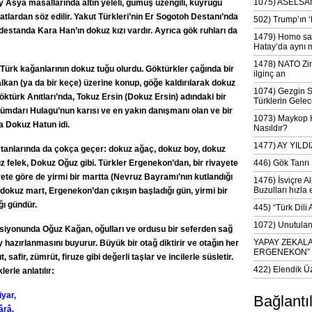
1075) ASELSAN
 Asya masallarında altın yeleli, gümüş üzengili, kuyruğu
atlardan söz edilir. Yakut Türkleri’nin Er Sogotoh Destanı’nda
502) Trump’ın 
 destanda Kara Han’ın dokuz kızı vardır. Ayrıca gök ruhları da
1479) Homo sap
Hatay’da aynı 
1478) NATO Zir
, Türk kağanlarının dokuz tuğu olurdu. Göktürkler çağında bir
ilginç an
alkan (ya da bir keçe) üzerine konup, göğe kaldırılarak dokuz
1074) Gezgin S
ktürk Anıtları’nda, Tokuz Ersin (Dokuz Ersin) adındaki bir
Türklerin Gelec
ükümdarı Hulagu’nun karısı ve en yakın danışmanı olan ve bir
1073) Maykop Kü
da Dokuz Hatun idi.
Nasıldır?
1477) AY YIL
estanlarında da çokça geçer: dokuz ağaç, dokuz boy, dokuz
uz felek, Dokuz Oğuz gibi. Türkler Ergenekon’dan, bir rivayete
446) Gök Tanrı 
yete göre de yirmi bir martta (Nevruz Bayramı’nın kutlandığı
1476) İsviçre Al
Buzulları hızla 
 dokuz mart, Ergenekon’dan çıkışın başladığı gün, yirmi bir
ğı gündür.
445) “Türk Dili
1072) Unutulan 
rsiyonunda Oğuz Kağan, oğulları ve ordusu bir seferden sağ
YAPAY ZEKAL
 hazırlanmasını buyurur. Büyük bir otağ diktirir ve otağın her
ERGENEKON”
t, safir, zümrüt, firuze gibi değerli taşlar ve incilerle süsletir.
422) Elendik Ü
rle anlatılır:
iyar,
Bağlantı
ârâ.