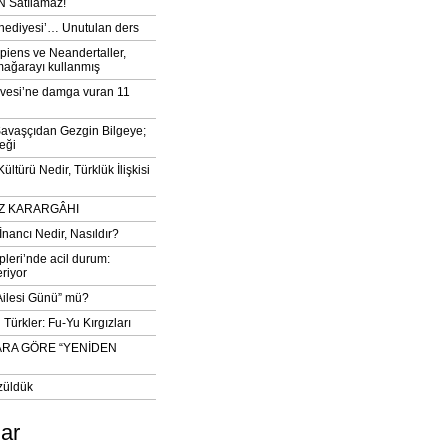
 Satılamaz!
‘hediyesi’… Unutulan ders
iens ve Neandertaller,
mağarayı kullanmış
vesi’ne damga vuran 11
avaşçıdan Gezgin Bilgeye;
eği
ltürü Nedir, Türklük İlişkisi
DIZ KARARGÂHI
İnancı Nedir, Nasıldır?
pleri’nde acil durum:
eriyor
 Ailesi Günü” mü?
Türkler: Fu-Yu Kırgızları
ARA GÖRE “YENİDEN
züldük
lar