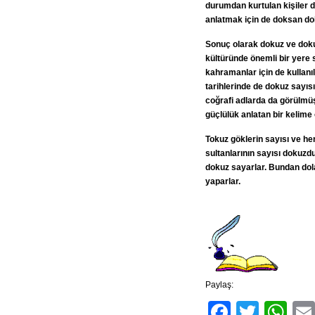
durumdan kurtulan kişiler d
anlatmak için de doksan do
Sonuç olarak dokuz ve dokuz
kültüründe önemli bir yere sa
kahramanlar için de kullanıl
tarihlerinde de dokuz sayıs
coğrafi adlarda da görülmüş
güçlülük anlatan bir kelime 
Tokuz göklerin sayısı ve he
sultanlarının sayısı dokuzdur
dokuz sayarlar. Bundan dola
yaparlar.
Paylaş:
Facebo
Twitt
Wh