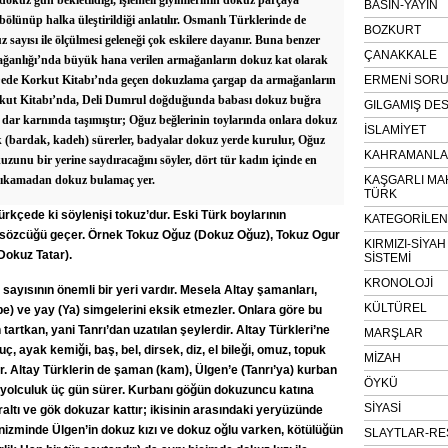
dokuz gün bekletildiği, işlemeli giyimlerinin dokuz parçaya
BASIN-YAYIN
bölünüp halka üleştirildiği anlatılır. Osmanlı Türklerinde de
BOZKURT
 sayısı ile ölçülmesi geleneği çok eskilere dayanır. Buna benzer
ÇANAKKALE
ağanlığı’nda büyük hana verilen armağanların dokuz kat olarak
. Dede Korkut Kitabı’nda geçen dokuzlama çargap da armağanların
ERMENİ SOR
kut Kitabı’nda, Deli Dumrul doğduğunda babası dokuz buğra
GILGAMIŞ DES
dar karnında taşımıştır; Oğuz beğlerinin toylarında onlara dokuz
İSLAMİYET
ak (bardak, kadeh) sürerler, badyalar dokuz yerde kurulur, Oğuz
KAHRAMANLAR
unu bir yerine saydıracağını söyler, dört tür kadın içinde en
 yıkamadan dokuz bulamaç yer.
KAŞGARLI MA
TÜRK
rkçede ki söylenişi tokuz’dur. Eski Türk boylarının
KATEGORİLE
z sözcüğü geçer. Örnek Tokuz Oğuz (Dokuz Oğuz), Tokuz Ogur
KIRMIZI-SİYA
Dokuz Tatar).
SİSTEMİ
KRONOLOJİ
ayısının önemli bir yeri vardır. Mesela Altay şamanları,
KÜLTÜREL
) ve yay (Ya) simgelerini eksik etmezler. Onlara göre bu
tartkan, yani Tanrı’dan uzatılan şeylerdir. Altay Türkleri’ne
MARŞLAR
ç, ayak kemiği, baş, bel, dirsek, diz, el bileği, omuz, topuk
MİZAH
. Altay Türklerin de şaman (kam), Ülgen’e (Tanrı’ya) kurban
ÖYKÜ
 yolculuk üç gün sürer. Kurbanı göğün dokuzuncu katına
SİYASİ
altı ve gök dokuzar kattır; ikisinin arasındaki yeryüzünde
nizminde Ülgen’in dokuz kızı ve dokuz oğlu varken, kötülüğün
SLAYTLAR-RE