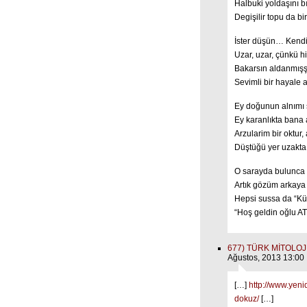
Halbuki yoldaşını b
Degişilir topu da bi
İster düşün… Kendin
Uzar, uzar, çünkü hi
Bakarsın aldanmışşı
Sevimli bir hayale a
Ey doğunun alnımı s
Ey karanlıkta bana 
Arzularim bir oktur,
Düştüğü yer uzakta d
O sarayda bulunca T
Artık gözüm arkaya
Hepsi sussa da “Kür
“Hoş geldin oğlu AT
677) TÜRK MİTOLOJİ
Ağustos, 2013 13:00
[…]
http://www.yen
dokuz/
[…]