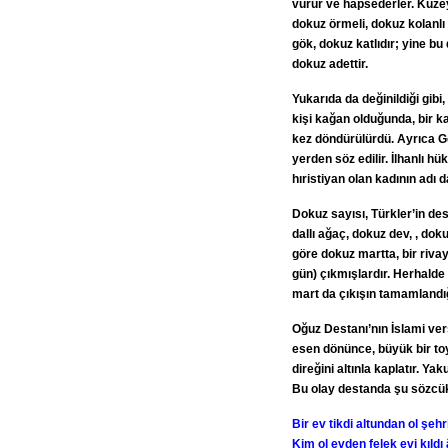
vurur ve hapsederler. Kuzey
dokuz örmeli, dokuz kolanlı 
gök, dokuz katlıdır; yine bu
dokuz adettir.
Yukarıda da değinildiği gibi
kişi kağan olduğunda, bir k
kez döndürülürdü. Ayrıca Gö
yerden söz edilir. İlhanlı h
hıristiyan olan kadının adı 
Dokuz sayısı, Türkler’in d
dallı ağaç, dokuz dev, , dok
göre dokuz martta, bir riva
gün) çıkmışlardır. Herhalde
mart da çıkışın tamamlandı
Oğuz Destanı’nın İslami ve
esen dönünce, büyük bir toy
direğini altınla kaplatır. Yaku
Bu olay destanda şu sözcükle
Bir ev tikdi altundan ol şehr
Kim ol evden felek evi kıldı 