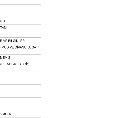
UNU
TANI
 VE BİLGİNLER
HMUD VE DİVANÜ LÜGATİ'T
NMEMİŞ
H (RED-BLACK) BRİÇ
SİMLER