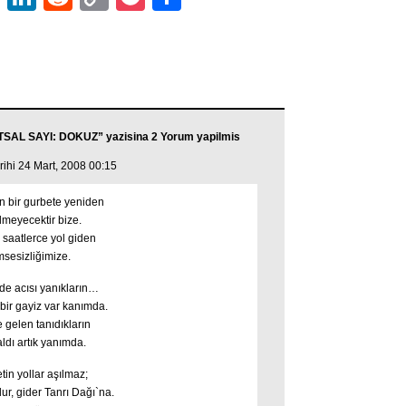
Link
AL SAYI: DOKUZ” yazisina 2 Yorum yapilmis
rihi 24 Mart, 2008 00:15
n bir gurbete yeniden
elmeyecektir bize.
 saatlerce yol giden
imsesizliğimize.
e acısı yanıkların…
bir gayiz var kanımda.
 gelen tanıdıkların
aldı artık yanımda.
etin yollar aşılmaz;
ur, gider Tanrı Dağı`na.