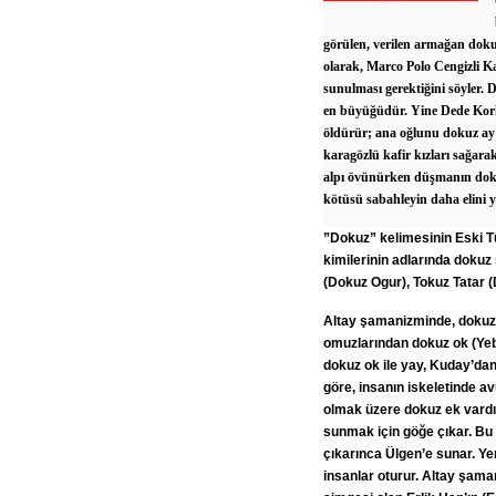
görülen, verilen armağan dokuz
olarak, Marco Polo Cengizli K
sunulması gerektiğini söyler
en büyüğüdür. Yine Dede Kor
öldürür; ana oğlunu dokuz ay 
karagözlü kafir kızları sağar
alpı övünürken düşmanın dokuz
kötüsü sabahleyin daha elini
”Dokuz” kelimesinin Eski Tü
kimilerinin adlarında doku
(Dokuz Ogur), Tokuz Tatar (
Altay şamanizminde, dokuz s
omuzlarından dokuz ok (Yebe
dokuz ok ile yay, Kuday’dan 
göre, insanın iskeletinde avu
olmak üzere dokuz ek vardır
sunmak için göğe çıkar. Bu
çıkarınca Ülgen’e sunar. Yer
insanlar oturur. Altay şama