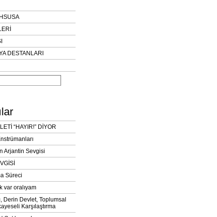
AHSUSA
LERİ
I
YA DESTANLARI
lar
LETİ “HAYIR!” DİYOR
Enstrümanları
n Arjantin Sevgisi
VGİSİ
a Süreci
k var oralıyam
ı, Derin Devlet, Toplumsal
ayeseli Karşılaştırma