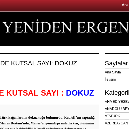
Ana
’DE KUTSAL SAYI: DOKUZ
Sayfalar
Ana Sayfa
İletisim
 KUTSAL SAYI :
DOKUZ
Kategori
AHMED YESEVÎ
ANADOLU BEY
ATATÜRK
Türk kağanlarının dokuz tuğu bulunurdu. Radloff’un saptadığı
Manas Destanı’nda, Manas’ın gömülüşü anlatılırken, ölüsünün
AZERBAYCAN 