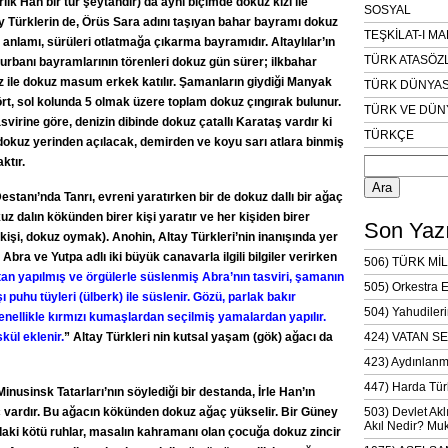
rlik Han bir tür şeytandır) da aynı biçimde dokuz kızı ile
SOSYAL
ay Türklerin de, Örüs Sara adını taşıyan bahar bayramı dokuz
TEŞKİLAT-I M
 anlamı, sürüleri otlatmağa çıkarma bayramıdır. Altaylılar’ın
TÜRK ATASÖZ
urbanı bayramlarının törenleri dokuz gün sürer; ilkbahar
 ile dokuz masum erkek katılır. Şamanların giydiği Manyak
TÜRK DÜNYAS
ört, sol kolunda 5 olmak üzere toplam dokuz çıngırak bulunur.
TÜRK VE DÜN
svirine göre, denizin dibinde dokuz çatallı Karataş vardır ki
TÜRKÇE
okuz yerinden açılacak, demirden ve koyu sarı atlara binmiş
Arama:
ktır.
Destanı’nda Tanrı, evreni yaratırken bir de dokuz dallı bir ağaç
kuz dalın kökünden birer kişi yaratır ve her kişiden birer
Son Yazı
işi, dokuz oymak). Anohin, Altay Türkleri’nin inanışında yer
Abra ve Yutpa adlı iki büyük canavarla ilgili bilgiler verirken
506) TÜRK MİL
tan yapılmış ve örgülerle süslenmiş Abra’nın tasviri, şamanın
505) Orkestra 
şı puhu tüyleri (ülberk) ile süslenir. Gözü, parlak bakır
504) Yahudileri
nellikle kırmızı kumaşlardan seçilmiş yamalardan yapılır.
kül eklenir.
” Altay Türkleri nin kutsal yaşam (gök) ağacı da
424) VATAN SE
423) Aydınlanm
447) Harda Tür
nusinsk Tatarları’nın söylediği bir destanda, İrle Han’ın
ç vardır. Bu ağacın kökünden dokuz ağaç yükselir. Bir Güney
503) Devlet Akl
Akıl Nedir? Muk
daki kötü ruhlar, masalın kahramanı olan çocuğa dokuz zincir