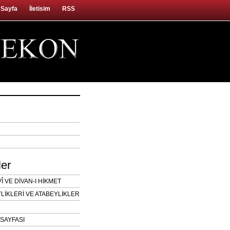
 Sayfa
İletisim
RSS
ler
 VE DİVAN-I HİKMET
LİKLERİ VE ATABEYLİKLER
SAYFASI