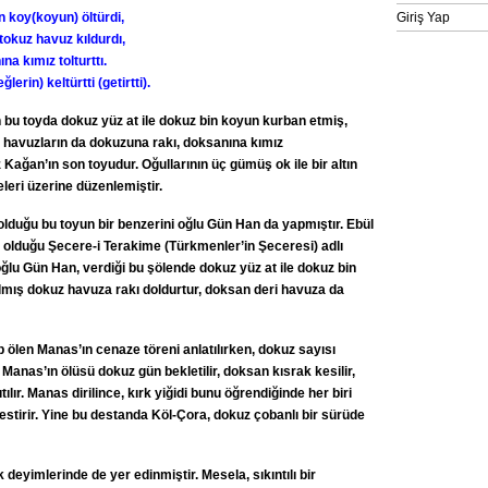
in koy(koyun) öltürdi,
Giriş Yap
okuz havuz kıldurdı,
na kımız tolturttı.
erin) keltürtti (getirtti).
 bu toyda dokuz yüz at ile dokuz bin koyun kurban etmiş,
 havuzların da dokuzuna rakı, doksanına kımız
Kağan’ın son toyudur. Oğullarının üç gümüş ok ile bir altın
leri üzerine düzenlemiştir.
lduğu bu toyun bir benzerini oğlu Gün Han da yapmıştır. Ebül
 olduğu Şecere-i Terakime (Türkmenler’in Şeceresi) adlı
lu Gün Han, verdiği bu şölende dokuz yüz at ile dokuz bin
ılmış dokuz havuza rakı doldurtur, doksan deri havuza da
ölen Manas’ın cenaze töreni anlatılırken, dokuz sayısı
Manas’ın ölüsü dokuz gün bekletilir, doksan kısrak kesilir,
lır. Manas dirilince, kırk yiğidi bunu öğrendiğinde her biri
estirir. Yine bu destanda Köl-Çora, dokuz çobanlı bir sürüde
deyimlerinde de yer edinmiştir. Mesela, sıkıntılı bir