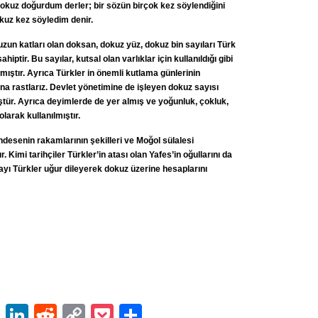
okuz doğurdum derler; bir sözün birçok kez söylendiğini
kuz kez söyledim denir.
un katları olan doksan, dokuz yüz, dokuz bin sayıları Türk
hiptir. Bu sayılar, kutsal olan varlıklar için kullanıldığı gibi
mıştır. Ayrıca Türkler in önemli kutlama günlerinin
ına rastlarız. Devlet yönetimine de işleyen dokuz sayısı
tür. Ayrıca deyimlerde de yer almış ve yoğunluk, çokluk,
olarak kullanılmıştır.
ndesenin rakamlarının şekilleri ve Moğol sülalesi
. Kimi tarihçiler Türkler’in atası olan Yafes’in oğullarını da
yı Türkler uğur dileyerek dokuz üzerine hesaplarını
ok
er
atsApp
Email
LinkedIn
Reddit
Copy
Pocket
Share