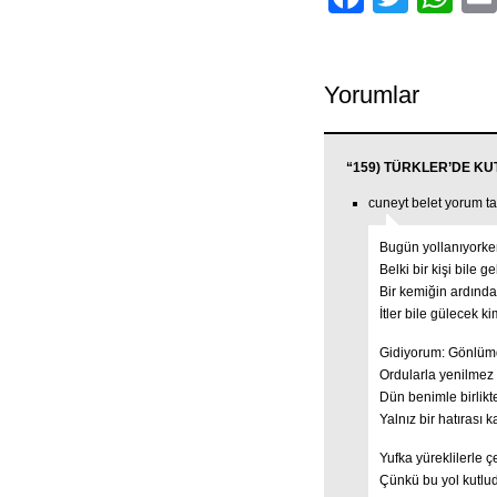
Yorumlar
“159) TÜRKLER’DE KUTS
cuneyt belet yorum ta
Bugün yollanıyorke
Belki bir kişi bile g
Bir kemiğin ardında
İtler bile gülecek k
Gidiyorum: Gönlümd
Ordularla yenilmez 
Dün benimle birlikte
Yalnız bir hatırası k
Yufka yüreklilerle ç
Çünkü bu yol kutlud