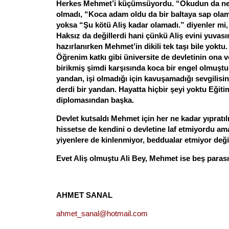
Herkes Mehmet’i küçümsüyordu. “Okudun da ne 
olmadı, “Koca adam oldu da bir baltaya sap olam
yoksa “Şu kötü Aliş kadar olamadı.” diyenler mi
Haksız da değillerdi hani çünkü Aliş evini yuvas
hazırlanırken Mehmet’in dikili tek taşı bile yoktu.
Öğrenim katkı gibi üniversite de devletinin ona 
birikmiş şimdi karşısında koca bir engel olmuştu
yandan, işi olmadığı için kavuşamadığı sevgilisini
derdi bir yandan. Hayatta hiçbir şeyi yoktu Eğiti
diplomasından başka.
Devlet kutsaldı Mehmet için her ne kadar yıpratılı
hissetse de kendini o devletine laf etmiyordu ama
yiyenlere de kinlenmiyor, beddualar etmiyor deği
Evet Aliş olmuştu Ali Bey, Mehmet ise beş para
AHMET SANAL
ahmet_sanal@hotmail.com