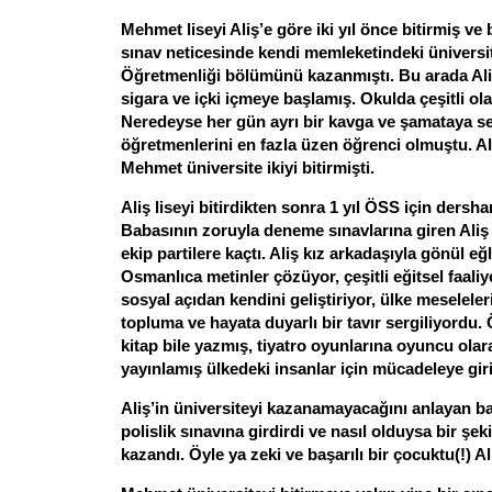
Mehmet liseyi Aliş’e göre iki yıl önce bitirmiş ve bi
sınav neticesinde kendi memleketindeki üniversi
Öğretmenliği bölümünü kazanmıştı. Bu arada Aliş
sigara ve içki içmeye başlamış. Okulda çeşitli ola
Neredeyse her gün ayrı bir kavga ve şamataya s
öğretmenlerini en fazla üzen öğrenci olmuştu. Ali
Mehmet üniversite ikiyi bitirmişti.
Aliş liseyi bitirdikten sonra 1 yıl ÖSS için dersha
Babasının zoruyla deneme sınavlarına giren Ali
ekip partilere kaçtı. Aliş kız arkadaşıyla gönül 
Osmanlıca metinler çözüyor, çeşitli eğitsel faali
sosyal açıdan kendini geliştiriyor, ülke meseleler
topluma ve hayata duyarlı bir tavır sergiliyordu.
kitap bile yazmış, tiyatro oyunlarına oyuncu olara
yayınlamış ülkedeki insanlar için mücadeleye giri
Aliş’in üniversiteyi kazanamayacağını anlayan 
polislik sınavına girdirdi ve nasıl olduysa bir şeki
kazandı. Öyle ya zeki ve başarılı bir çocuktu(!) Al