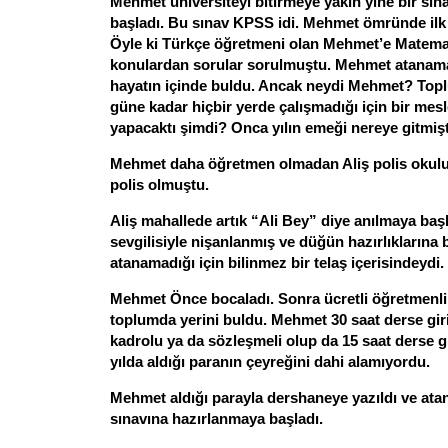
Mehmet üniversiteyi bitirmeye yakın yine bir sı
başladı. Bu sınav KPSS idi. Mehmet ömründe ilk d
Öyle ki Türkçe öğretmeni olan Mehmet’e Matemat
konulardan sorular sorulmuştu. Mehmet atanama
hayatın içinde buldu. Ancak neydi Mehmet? Topl
güne kadar hiçbir yerde çalışmadığı için bir mesl
yapacaktı şimdi? Onca yılın emeği nereye gitmiş
Mehmet daha öğretmen olmadan Aliş polis oku
polis olmuştu.
Aliş mahallede artık “Ali Bey” diye anılmaya başl
sevgilisiyle nişanlanmış ve düğün hazırlıkların
atanamadığı için bilinmez bir telaş içerisindeydi.
Mehmet Önce bocaladı. Sonra ücretli öğretmenlik
toplumda yerini buldu. Mehmet 30 saat derse gir
kadrolu ya da sözleşmeli olup da 15 saat derse g
yılda aldığı paranın çeyreğini dahi alamıyordu.
Mehmet aldığı parayla dershaneye yazıldı ve at
sınavına hazırlanmaya başladı.