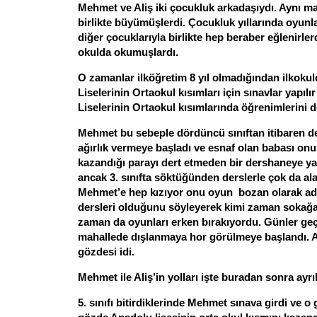
Mehmet ve Aliş iki çocukluk arkadaşıydı. Aynı 
birlikte büyümüşlerdi. Çocukluk yıllarında oyunl
diğer çocuklarıyla birlikte hep beraber eğlenirler
okulda okumuşlardı.
O zamanlar ilköğretim 8 yıl olmadığından ilkoku
Liselerinin Ortaokul kısımları için sınavlar yapıl
Liselerinin Ortaokul kısımlarında öğrenimlerini de
Mehmet bu sebeple dördüncü sınıftan itibaren de
ağırlık vermeye başladı ve esnaf olan babası onu
kazandığı parayı dert etmeden bir dershaneye yaz
ancak 3. sınıfta söktüğünden derslerle çok da alak
Mehmet’e hep kızıyor onu oyun bozan olarak a
dersleri olduğunu söyleyerek kimi zaman sokağa 
zaman da oyunları erken bırakıyordu. Günler ge
mahallede dışlanmaya hor görülmeye başlandı. A
gözdesi idi.
Mehmet ile Aliş’in yolları işte buradan sonra ayrıl
5. sınıfı bitirdiklerinde Mehmet sınava girdi ve 