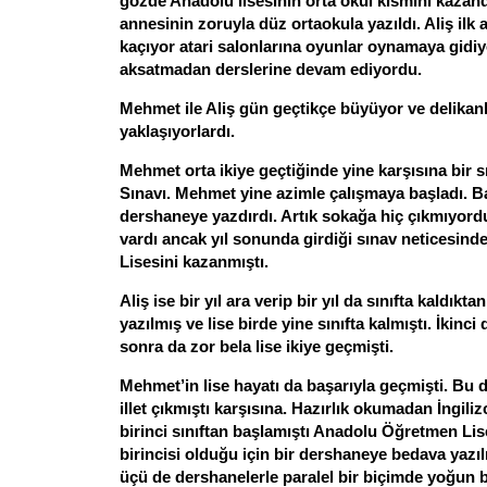
gözde Anadolu lisesinin orta okul kısmını kazandı
annesinin zoruyla düz ortaokula yazıldı. Aliş ilk
kaçıyor atari salonlarına oyunlar oynamaya gidi
aksatmadan derslerine devam ediyordu.
Mehmet ile Aliş gün geçtikçe büyüyor ve delikanl
yaklaşıyorlardı.
Mehmet orta ikiye geçtiğinde yine karşısına bir sı
Sınavı. Mehmet yine azimle çalışmaya başladı. B
dershaneye yazdırdı. Artık sokağa hiç çıkmıyord
vardı ancak yıl sonunda girdiği sınav neticesin
Lisesini kazanmıştı.
Aliş ise bir yıl ara verip bir yıl da sınıfta kaldık
yazılmış ve lise birde yine sınıfta kalmıştı. İkinci
sonra da zor bela lise ikiye geçmişti.
Mehmet’in lise hayatı da başarıyla geçmişti. Bu
illet çıkmıştı karşısına. Hazırlık okumadan İngili
birinci sınıftan başlamıştı Anadolu Öğretmen Lis
birincisi olduğu için bir dershaneye bedava yazılmı
üçü de dershanelerle paralel bir biçimde yoğun b