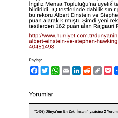
İngiliz Mensa Topluluğu’na üyelik tek
bildirildi. IQ testlerinde dahilik sını
bu rekoru Albert Einstein ve Step
puan alarak kırmıştı. Şimdi yeni rek
testlerden 162 puan alan Rajgauri
http://www.hurriyet.com.tr/dunyanin
albert-einstein-ve-stephen-hawkingi
40451493
Paylaş:
Facebook
Twitter
WhatsApp
Email
LinkedIn
Reddit
Cop
P
Link
Yorumlar
“1407) Dünya’nın En Zeki İnsanı” yazisina 2 Yorum