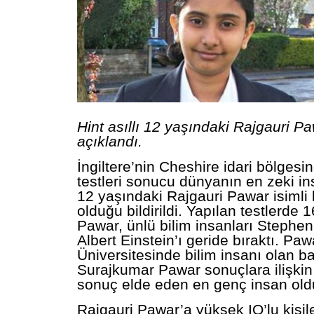
Hint asıllı 12 yaşındaki Rajgauri P
açıklandı.
İngiltere’nin Cheshire idari bölgesi
testleri sonucu dünyanın en zeki ins
12 yaşındaki Rajgauri Pawar isimli
olduğu bildirildi. Yapılan testlerde
Pawar, ünlü bilim insanları Stephe
Albert Einstein’ı geride bıraktı. Pa
Üniversitesinde bilim insanı olan b
Surajkumar Pawar sonuçlara ilişkin,
sonuç elde eden en genç insan old
Rajgauri Pawar’a yüksek IQ’lu kişile