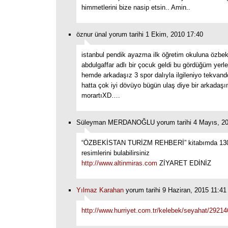
himmetlerini bize nasip etsin.. Amin..
öznur ünal yorum tarihi 1 Ekim, 2010 17:40
istanbul pendik ayazma ilk öğretim okuluna özbe
abdulgaffar adlı bir çocuk geldi bu gördüğüm yerle
hemde arkadaşız 3 spor dalıyla ilgileniyo tekvand
hatta çok iyi dövüyo bügün ulaş diye bir arkadaş
morartıXD….
Süleyman MERDANOĞLU yorum tarihi 4 Mayıs, 20
“ÖZBEKİSTAN TURİZM REHBERİ” kitabımda 130
resimlerini bulabilirsiniz
http://www.altinmiras.com
ZİYARET EDİNİZ
Yılmaz Karahan
yorum tarihi 9 Haziran, 2015 11:41
http://www.hurriyet.com.tr/kelebek/seyahat/2921