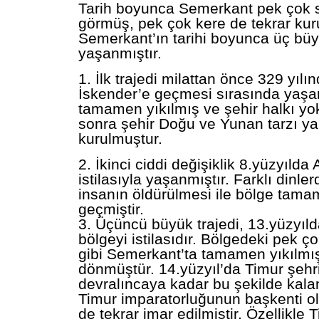
Tarih boyunca Semerkant pek çok 
görmüş, pek çok kere de tekrar kur
Semerkant’ın tarihi boyunca üç büy
yaşanmıştır.
1. İlk trajedi milattan önce 329 yıl
İskender’e geçmesi sırasında yaşan
tamamen yıkılmış ve şehir halkı yok
sonra şehir Doğu ve Yunan tarzı yap
kurulmuştur.
2. İkinci ciddi değişiklik 8.yüzyılda 
istilasıyla yaşanmıştır. Farklı dinl
insanın öldürülmesi ile bölge tama
geçmiştir.
3. Üçüncü büyük trajedi, 13.yüzyıl
bölgeyi istilasıdır. Bölgedeki pek ç
gibi Semerkant’ta tamamen yıkılmı
dönmüştür. 14.yüzyıl’da Timur şehr
devralıncaya kadar bu şekilde kalan 
Timur imparatorluğunun başkenti o
de tekrar imar edilmiştir. Özellikle 