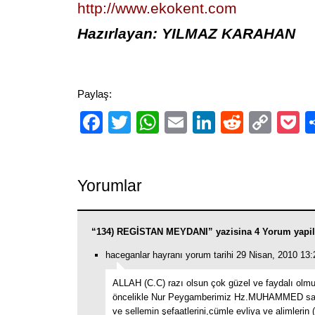
http://www.ekokent.com
Hazırlayan: YILMAZ KARAHAN
Paylaş:
Facebook
Twitter
WhatsApp
Email
LinkedIn
Reddit
Cop
P
Link
Yorumlar
“134) REGİSTAN MEYDANI” yazisina 4 Yorum yapi
haceganlar hayranı yorum tarihi 29 Nisan, 2010 13:
ALLAH (C.C) razı olsun çok güzel ve faydalı olm
öncelikle Nur Peygamberimiz Hz.MUHAMMED sall
ve sellemin şefaatlerini,cümle evliya ve alimlerin 