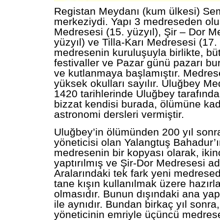
Registan Meydanı (kum ülkesi) Sem
merkeziydi. Yapı 3 medreseden olu
Medresesi (15. yüzyıl), Şir – Dor M
yüzyıl) ve Tilla-Karı Medresesi (17. y
medresenin kuruluşuyla birlikte, bü
festivaller ve Pazar günü pazarı b
ve kutlanmaya başlamıştır. Medrese
yüksek okulları sayılır. Uluğbey Me
1420 tarihlerinde Uluğbey tarafınd
bizzat kendisi burada, ölümüne ka
astronomi dersleri vermiştir.
Uluğbey’in ölümünden 200 yıl sonr
yöneticisi olan Yalangtuş Bahadur’ın
medresenin bir kopyası olarak, ikin
yaptırılmış ve Şir-Dor Medresesi adı 
Aralarındaki tek fark yeni medresed
tane kışın kullanılmak üzere hazırl
olmasıdır. Bunun dışındaki ana yap
ile aynıdır. Bundan birkaç yıl sonra,
yöneticinin emriyle üçüncü medrese,