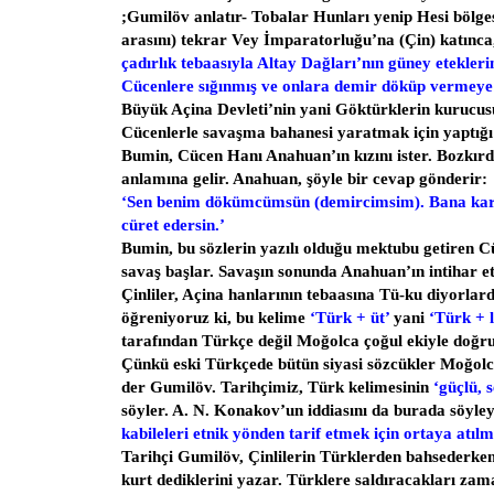
;Gumilöv anlatır- Tobalar Hunları yenip Hesi bölge
arasını) tekrar Vey İmparatorluğu’na (Çin) katınc
çadırlık tebaasıyla Altay Dağları’nın güney etekleri
Cücenlere sığınmış ve onlara demir döküp vermeye
Büyük Açina Devleti’nin yani Göktürklerin kurucu
Cücenlerle savaşma bahanesi yaratmak için yaptığı
Bumin, Cücen Hanı Anahuan’ın kızını ister. Bozkırd
anlamına gelir. Anahuan, şöyle bir cevap gönderir:
‘Sen benim dökümcümsün (demircimsim). Bana karşı 
cüret edersin.’
Bumin, bu sözlerin yazılı olduğu mektubu getiren Cü
savaş başlar. Savaşın sonunda Anahuan’ın intihar ett
Çinliler, Açina hanlarının tebaasına Tü-ku diyorlar
öğreniyoruz ki, bu kelime
‘Türk + üt’
yani
‘Türk + l
tarafından Türkçe değil Moğolca çoğul ekiyle doğru
Çünkü eski Türkçede bütün siyasi sözcükler Moğolca 
der Gumilöv. Tarihçimiz, Türk kelimesinin
‘güçlü, s
söyler. A. N. Konakov’un iddiasını da burada söyle
kabileleri etnik yönden tarif etmek için ortaya atılm
Tarihçi Gumilöv, Çinlilerin Türklerden bahsederke
kurt dediklerini yazar. Türklere saldıracakları zama