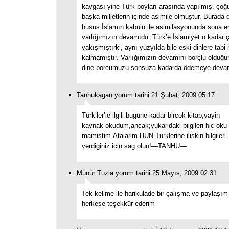
kavgası yine Türk boyları arasında yapılmış. çoğ
başka milletlerin içinde asimile olmuştur. Burada 
husus İslamın kabulü ile asimilasyonunda sona e
varlığımızın devamıdır. Türk’e İslamiyet o kadar 
yakışmıştırki, aynı yüzyılda bile eski dinlere tabi
kalmamıştır. Varlığımızın devamını borçlu olduğ
dine borcumuzu sonsuza kadarda ödemeye deva
Tanhukagan yorum tarihi 21 Şubat, 2009 05:17
Turk’ler’le ilgili bugune kadar bircok kitap,yayin
kaynak okudum,ancak;yukaridaki bilgileri hic oku-
mamistim.Atalarim HUN Turklerine iliskin bilgileri
verdiginiz icin sag olun!—TANHU—
Münür Tuzla yorum tarihi 25 Mayıs, 2009 02:31
Tek kelime ile harikulade bir çalışma ve paylaşı
herkese teşekkür ederim