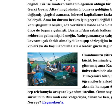
değildi. Biz ise modern zamanın egemen olduğu bir 
Gerçi Gorno Altay’ın görünümü, buraya geldiğim be
değişmiş, çizgisel zamana, küresel kapitalizme fazl
haldeydi. Ama bu durum herkes için geçerli değildi 
konuştuğumuz kişiler, söz verdikleri halde sabah or
önce de başıma gelmişti. Barnaul’dan sabah kalkan 
rehberim gelmemişti örneğin. Yadırgamamaya çal
kavramı çok farklı olmalıydı konuşup sözleştiğim i
kipleri ya da koşullandırmaları o kadar güçlü değild
Umudumuzu yitirm
küçük terminale gi
gitmemiş ama Kaz
üniversitesinde ok
Türkçemizi bilen, ü
öğrencilerle arkad
aksanla konuşan Al
cep telefonuyla arayarak yardım istedim. Onun saye
sürücünün Rus malı eski Volga’sıyla, Sinan ve ben, 
Nereye?
Ergenekon’a.