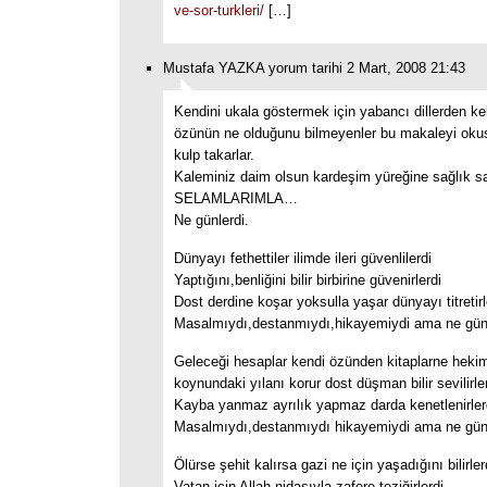
ve-sor-turkleri/
[…]
Mustafa YAZKA yorum tarihi 2 Mart, 2008 21:43
Kendini ukala göstermek için yabancı dillerden ke
özünün ne olduğunu bilmeyenler bu makaleyi okusa
kulp takarlar.
Kaleminiz daim olsun kardeşim yüreğine sağlık s
SELAMLARIMLA…
Ne günlerdi.
Dünyayı fethettiler ilimde ileri güvenlilerdi
Yaptığını,benliğini bilir birbirine güvenirlerdi
Dost derdine koşar yoksulla yaşar dünyayı titretirl
Masalmıydı,destanmıydı,hikayemiydi ama ne günl
Geleceği hesaplar kendi özünden kitaplarne hekim
koynundaki yılanı korur dost düşman bilir sevilirle
Kayba yanmaz ayrılık yapmaz darda kenetlenirler
Masalmıydı,destanmıydı hikayemiydi ama ne günl
Ölürse şehit kalırsa gazi ne için yaşadığını bilirler
Vatan için Allah nidasıyla zafere teziğirlerdi