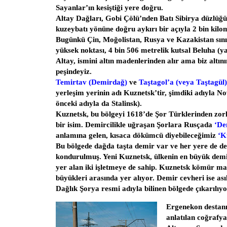
Sayanlar’ın kesiştiği yere doğru.
Altay Dağları, Gobi Çölü’nden Batı Sibirya düzlü
kuzeybatı yönüne doğru aykırı bir açıyla 2 bin kilo
Bugünkü Çin, Moğolistan, Rusya ve Kazakistan sınır
yüksek noktası, 4 bin 506 metrelik kutsal Beluha (y
Altay, ismini altın madenlerinden alır ama biz altın
peşindeyiz.
Temirtav (Demirdağ)
ve
Taştagol’a (veya Taştagül)
yerleşim yerinin adı Kuznetsk’tir, şimdiki adıyla 
önceki adıyla da Stalinsk).
Kuznetsk, bu bölgeyi 1618’de Şor Türklerinden zorl
bir isim. Demircilikle uğraşan Şorlara Rusçada
‘De
anlamına gelen, kısaca dökümcü diyebileceğimiz
‘K
Bu bölgede dağda taşta demir var ve her yere de demi
kondurulmuş. Yeni Kuznetsk, ülkenin en büyük demir 
yer alan iki işletmeye de sahip. Kuznetsk kömür ma
büyükleri arasında yer alıyor. Demir cevheri ise as
Dağlık Şorya resmi adıyla bilinen bölgede çıkarılıyo
Ergenekon destan
anlatılan coğrafya