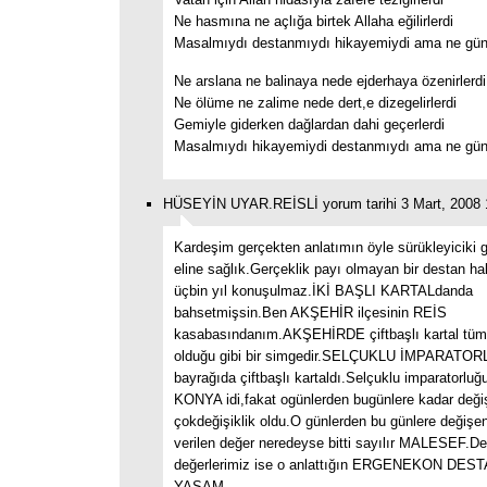
Ne hasmına ne açlığa birtek Allaha eğilirlerdi
Masalmıydı destanmıydı hikayemiydi ama ne günl
Ne arslana ne balinaya nede ejderhaya özenirlerdi
Ne ölüme ne zalime nede dert,e dizegelirlerdi
Gemiyle giderken dağlardan dahi geçerlerdi
Masalmıydı hikayemiydi destanmıydı ama ne günl
HÜSEYİN UYAR.REİSLİ yorum tarihi 3 Mart, 2008 
Kardeşim gerçekten anlatımın öyle sürükleyiciki 
eline sağlık.Gerçeklik payı olmayan bir destan ha
üçbin yıl konuşulmaz.İKİ BAŞLI KARTALdanda
bahsetmişsin.Ben AKŞEHİR ilçesinin REİS
kasabasındanım.AKŞEHİRDE çiftbaşlı kartal tü
olduğu gibi bir simgedir.SELÇUKLU İMPARAT
bayrağıda çiftbaşlı kartaldı.Selçuklu imparatorluğ
KONYA idi,fakat ogünlerden bugünlere kadar değ
çokdeğişiklik oldu.O günlerden bu günlere deği
verilen değer neredeyse bitti sayılır MALESEF.
değerlerimiz ise o anlattığın ERGENEKON DES
YAŞAM