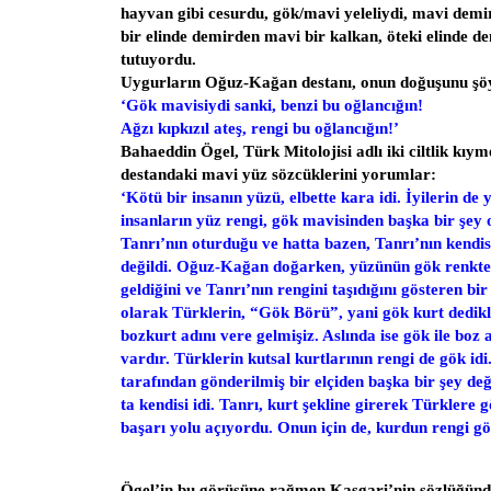
hayvan gibi cesurdu, gök/mavi yeleliydi, mavi demir
bir elinde demirden mavi bir kalkan, öteki elinde 
tutuyordu.
Uygurların Oğuz-Kağan destanı, onun doğuşunu şöy
‘Gök mavisiydi sanki, benzi bu oğlancığın!
Ağzı kıpkızıl ateş, rengi bu oğlancığın!’
Bahaeddin Ögel, Türk Mitolojisi adlı iki ciltlik kıyme
destandaki mavi yüz sözcüklerini yorumlar:
‘Kötü bir insanın yüzü, elbette kara idi. İyilerin de 
insanların yüz rengi, gök mavisinden başka bir şey
Tanrı’nın oturduğu ve hatta bazen, Tanrı’nın kendis
değildi. Oğuz-Kağan doğarken, yüzünün gök renkte
geldiğini ve Tanrı’nın rengini taşıdığını gösteren bir b
olarak Türklerin, “Gök Börü”, yani gök kurt dedikl
bozkurt adını vere gelmişiz. Aslında ise gök ile boz
vardır. Türklerin kutsal kurtlarının rengi de gök id
tarafından gönderilmiş bir elçiden başka bir şey deği
ta kendisi idi. Tanrı, kurt şekline girerek Türklere
başarı yolu açıyordu. Onun için de, kurdun rengi gö
Ögel’in bu görüşüne rağmen Kaşgari’nin sözlüğünd