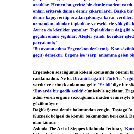
aradılar. Hemen bu geçitte bir demir madeni vardı. 
onları eriterek daima demir çıkarırlardı. Başka bi
demir kapıyı eritip oradan çıkmaya karar verdiler. 
ormandan odunlar topladılar ve eşeklerle yük yük k
Ayrıca da körükler yaptılar; Topladıkları dağ gibi
geçidin önüne yığdılar; Ateşler yandı, körükler işledi
parçalandı;’
‘Bu ovanın adına Ergenekon derlermiş. Kon sözünün
geçit) demektir. Ergene ise ‘sarp’ anlamına gelen bi
Ergenekon sözcüğünün kökeni konusunda önemli bi
rastlamadım. Ne ki,
Divanü Lugati’t-Türk’te, ‘erg
vardır ve erimek anlamına gelir.
‘Erildi’
diye bir sö
‘Duvarda bir gedik açıldı’
cümlesiyle açıklanır. Er
adını veren ergime sözcüğünün, maden erimesiyle b
gözükmüyor.
Dağlık Şorya demir bakımından zengin, Taştagol’a 
Kuznesk bölgesi de kömür bakımından bereketli. Dem
olan kömür.
Aslında The Art of Steppes kitabında Jettmar,
‘Kutz