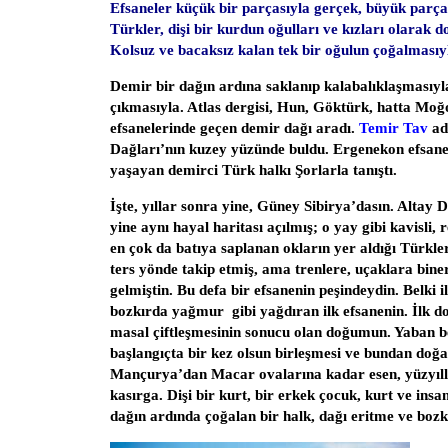
Efsaneler küçük bir parçasıyla gerçek, büyük parças
Türkler, dişi bir kurdun oğulları ve kızları olarak 
Kolsuz ve bacaksız kalan tek bir oğulun çoğalmasıy
Demir bir dağın ardına saklanıp kalabalıklaşmasıyla
çıkmasıyla. Atlas dergisi, Hun, Göktürk, hatta Moğo
efsanelerinde geçen demir dağı aradı.
Temir Tav
adı
Dağları’nın kuzey yüzünde buldu. Ergenekon efsane
yaşayan demirci Türk halkı Şorlarla tanıştı.
İşte, yıllar sonra yine, Güney Sibirya’dasın. Altay 
yine aynı hayal haritası açılmış; o yay gibi kavisli, 
en çok da batıya saplanan okların yer aldığı Türkler
ters yönde takip etmiş, ama trenlere, uçaklara bine
gelmiştin. Bu defa bir efsanenin peşindeydin. Belki i
bozkırda yağmur gibi yağdıran ilk efsanenin. İlk 
masal çiftleşmesinin sonucu olan doğumun. Yaban 
başlangıçta bir kez olsun birleşmesi ve bundan doğa
Mançurya’dan Macar ovalarına kadar esen, yüzyıll
kasırga. Dişi bir kurt, bir erkek çocuk, kurt ve insa
dağın ardında çoğalan bir halk, dağı eritme ve bozkı