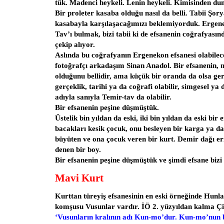
tük. Madenci heykeli. Lenin heykeli. Kimisinden du
Bir proleter kasaba olduğu nasıl da belli. Tabii Şor
kasabayla karşılaşacağımızı beklemiyorduk. Ergen
Tav’ı bulmak, bizi tabii ki de efsanenin coğrafyasınd
çekip alıyor.
Aslında bu coğrafyanın Ergenekon efsanesi olabilec
fotoğrafçı arkadaşım Sinan Anadol. Bir efsanenin, m
olduğunu bellidir, ama küçük bir oranda da olsa ger
gerçeklik, tarihi ya da coğrafi olabilir, simgesel ya
adıyla sanıyla Temir-tav da olabilir.
Bir efsanenin peşine düşmüştük.
Üstelik bin yıldan da eski, iki bin yıldan da eski bir 
bacakları kesik çocuk, onu besleyen bir karga ya d
büyüten ve ona çocuk veren bir kurt. Demir dağı eri
denen bir boy.
Bir efsanenin peşine düşmüştük ve şimdi efsane bizi
Mavi Kurt
Kurttan türeyiş efsanesinin en eski örneğinde Hunl
komşusu Vusunlar vardır. İÖ 2. yüzyıldan kalma Çin
‘Vusunların kralının adı Kun-mo’dur. Kun-mo’nun 