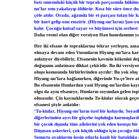
batı sınırındaki küçük bir toprak parçasında hükü
nu’lar onu yakalayıp öldürür. Kısa bir süre önce 
çöle atılır. Orada, ağzında bir et parçası tutan bir
bir kurt gelip onu emzirir. (Hiyung-nu’ların) Şan-
kalır. Çocuğu kutsal sayar ve büyümesi için serbest 
Daha resmi olan diğer versiyon Han hanedanının yıll
Her iki efsane de topraklarına tekrar yerleşen, am
olmaya devam eden Vusunların Hiyung-nu’lara kar
anlatıyor diyebiliriz; Efsanenin kavmin kökenini değ
doğuşunu anlatması dikkat çekicidir. Bu iki versiyon
oluşu konusunda birbirlerinden ayrılır: Bu yok oluş
Hiyung-nu’lara bağlanırken, diğerinde Yu-çe’lere atf
Bu efsanenin Hunlardan yani Hyung-nu’lardan kay
olgu da aynı efsaneye, Hunların soyundan gelen top
olmasıdır. Çin kaynaklarında Tu-kiular olarak geçe
efsanesi şöyle anlatılır:
‘Tu-kiular, Hiyung-nu’ların özel bir koluydu. Soyad
diğerlerinden ayrı bir göçebe topluluğu kurmuşlar
bir çocuk dışında tüm ailelerini yok eden komşu bir 
Düşman askerleri, çok küçük olduğu için çocuğu ö
Sonuçta ayaklarını kesip otlarla kaplı bir bataklığa