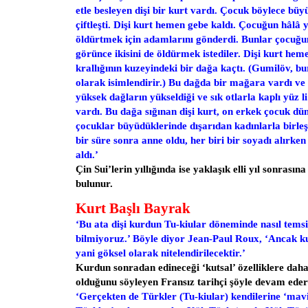
etle besleyen dişi bir kurt vardı. Çocuk böylece büy
çiftleşti. Dişi kurt hemen gebe kaldı. Çocuğun hâlâ
öldürtmek için adamlarını gönderdi. Bunlar çocuğu
görünce ikisini de öldürmek istediler. Dişi kurt he
krallığının kuzeyindeki bir dağa kaçtı. (Gumilöv, b
olarak isimlendirir.) Bu dağda bir mağara vardı v
yüksek dağların yükseldiği ve sık otlarla kaplı yüz li
vardı. Bu dağa sığınan dişi kurt, on erkek çocuk dü
çocuklar büyüdüklerinde dışarıdan kadınlarla birleşt
bir süre sonra anne oldu, her biri bir soyadı alırken
aldı.’
Çin Sui’lerin yıllığında ise yaklaşık elli yıl sonras
bulunur.
Kurt Başlı Bayrak
‘Bu ata dişi kurdun Tu-kiular döneminde nasıl temsil 
bilmiyoruz.’ Böyle diyor Jean-Paul Roux, ‘Ancak k
yani göksel olarak nitelendirilecektir.’
Kurdun sonradan edineceği ‘kutsal’ özelliklere da
olduğunu söyleyen Fransız tarihçi şöyle devam eder
‘Gerçekten de Türkler (Tu-kiular) kendilerine ‘mavi