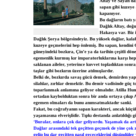
Altay ve Sayan dağ
sapan gibi kuzeye 
kapanıyor.
Bu dağların batı y
Dağlık Altay, doğu
Hakasya var. Biz 
Dağlık Şorya bölgesindeyiz. Bu yüksek dağlar, kala
kuzeye geçmelerini hep önlemiş. Bu sapan, kendini 
güneyindeki bozkıra, Çin’e ya da tarihin çeşitli dön
egemenlik kurmuş kır imparatorluklarına karşı he
saklanan aileler, yeterince kuvvet topladıktan sonra
taşlar gibi bozkırın üzerine atılmışlardır.
Belki de, bozkırda savaş gücü demek, demirden yapı
silahlar, zırhlar demektir. Bu demir vadisinde güç 
toparlanmak anlamına geliyor olmalıdır. Atilla Hunl
ortadan kaybolduktan sonra bir anda ortaya çıkıp A
egemen olmaları da bunu anımsatmaktadır sanki.
Fakat, bu coğrafyanın sapan karakteri, ancak küçü
yaşamasına elverişlidir. Tıpkı destanda anlatıldığı gi
‘Buralar, onlara çok dar geliyordu. Yaşamak da artı
Dağlar arasındaki tek geçitten geçmek de yine çok z
gelip bu dar geçitten nasıl geçeceklerini düşündüler 