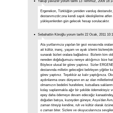
Yakup yavuzer yorum tarihi 13 Temmuz, 2009 18:1
Ergenekon, Türklüğün yeniden varoluş destanıdır,
destanımızdır;ona kendi sapık ideolojilerine atfen
yükleyenlerden gün gelecek hesap sorulacaktır.
Sebahattin Köroğlu yorum tarihi 22 Ocak, 2011 10:
Ata yurtlarımıza yapılan bir gezi esnasında oralar
ait kültür, inanç, yaşam ve ayak izlerini bizlere(
sunarak bizleri oralara bağladınız. Bizlerin kim o
nereden doğduğumuzu nereye aktığımızı bize hatır
Böylece ulusal bir görev yaptınız. Sizler ERGE
destanında milletin geleceğini belirleyen yiğitler k
görev yaptınız. Teşekkür az kalır yaptığınıza. O
aydınlanma oranı dünyanın en az olan milletlerinde
olmamızın bedelini hurafelere, kutsallara saklanm
kolay saplanmakla ağır bir şekilde ödemekteyiz ve
epey daha ödemeye devam edeceğiz kanaatindeyi
doğudan batıya, kuzeyden güneye; Asya’dan Avr
zaman titreyip kendine, ruh ve kültür olarak özüne
o zaman biter. Sizlere ve okuyucularınıza sevgiler