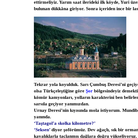
ettirmeliyiz. Yarım saat ilerideki ilk köyde, Yuri üz
bulunan dükkâna giriyor. Sonra içeriden ince bir last
Tekrar yola koyulduk. Sarı Çumbuş Deresi’ni geçiyo
olsa Türkçeleştiğine göre
Şor
bölgesindeyiz demekti
kömür kamyonları, yolların karakterini ben belirler
sarsıla geçiyor yanımızdan.
Urnay Deresi’nin kıyısında mola istiyorum. Mundib
yanında.
‘Taştagol’a skolka kilometre?’
‘Seksen’
diyor şoförümüz. Dev ağaçlı, sık bir orman
kayalıklarla taçlanmış dağlara doğru yükseliyoruz.