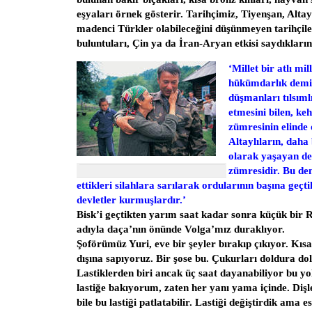
eşyaları örnek gösterir. Tarihçimiz, Tiyenşan, Alta
madenci Türkler olabileceğini düşünmeyen tarihçil
buluntuları, Çin ya da İran-Aryan etkisi saydıklarını
‘Millet bir atlı mi
hükümdarlık demirc
düşmanları tılsıml
etmesini bilen, ke
zümresinin elinde
Altaylıların, daha
olarak yaşayan de
zümresidir. Bu de
ettikleri silahlara sarılarak ordularının başına geçt
devletler kurmuşlardır.’
Bisk’i geçtikten yarım saat kadar sonra küçük bir 
adıyla daça’nın önünde Volga’mız duraklıyor.
Şoförümüz Yuri, eve bir şeyler bırakıp çıkıyor. Kısa 
dışına sapıyoruz. Bir şose bu. Çukurları doldura do
Lastiklerden biri ancak üç saat dayanabiliyor bu yol
lastiğe bakıyorum, zaten her yanı yama içinde. Dişl
bile bu lastiği patlatabilir. Lastiği değiştirdik ama 