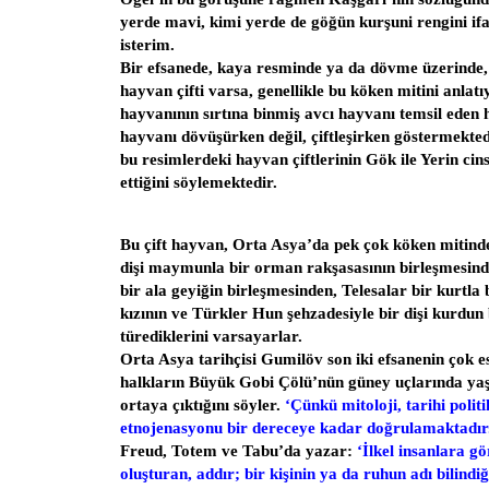
yerde mavi, kimi yerde de göğün kurşuni rengini ifa
isterim.
Bir efsanede, kaya resminde ya da dövme üzerinde,
hayvan çifti varsa, genellikle bu köken mitini anlat
hayvanının sırtına binmiş avcı hayvanı temsil eden 
hayvanı dövüşürken değil, çiftleşirken göstermekted
bu resimlerdeki hayvan çiftlerinin Gök ile Yerin cinse
ettiğini söylemektedir.
Bu çift hayvan, Orta Asya’da pek çok köken mitinde 
dişi maymunla bir orman rakşasasının birleşmesind
bir ala geyiğin birleşmesinden, Telesalar bir kurtl
kızının ve Türkler Hun şehzadesiyle bir dişi kurdun
türediklerini varsayarlar.
Orta Asya tarihçisi Gumilöv son iki efsanenin çok 
halkların Büyük Gobi Çölü’nün güney uçlarında ya
ortaya çıktığını söyler.
‘Çünkü mitoloji, tarihi politi
etnojenasyonu bir dereceye kadar doğrulamaktadır
Freud, Totem ve Tabu’da yazar:
‘İlkel insanlara gö
oluşturan, addır; bir kişinin ya da ruhun adı bilindi