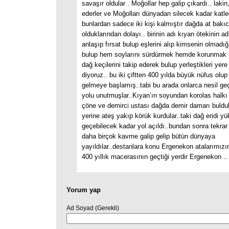
savaşır oldular . Moğollar hep galip çıkardı.. lakin,
ederler ve Moğolları dünyadan silecek kadar katled
bunlardan sadece iki kişi kalmıştır dağda at bakıc
olduklarından dolayı.. birinin adı kıyan ötekinin a
anlaşıp fırsat bulup eşlerini alıp kimsenin olmadığ
bulup hem soylarını sürdürmek hemde korunmak 
dağ keçilerini takip ederek bulup yerleştikleri ye
diyoruz.. bu iki çiftten 400 yılda büyük nüfus olu
gelmeye başlamış..tabi bu arada onlarca nesil geç
yolu unutmuşlar..Kıyan’ın soyundan korolas halkı
çöne ve demirci ustası dağda demir damarı buldul
yerine ateş yakıp körük kurdular..taki dağ eridi y
geçebilecek kadar yol açıldı..bundan sonra tekrar 
daha birçok kavme galip gelip bütün dünyaya
yayıldılar..destanlara konu Ergenekon atalarımız
400 yıllık macerasının geçtiği yerdir Ergenekon ..
Yorum yap
Ad Soyad (Gerekli)