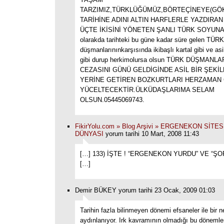
TARZIMIZ,TÜRKLÜĞÜMÜZ,BÖRTEÇİNEYE(GÖ
TARİHİNE ADINI ALTIN HARFLERLE YAZDIRA
ÜÇTE İKİSİNİ YÖNETEN ŞANLI TÜRK SOYUNA
olarakda tarihteki bu güne kadar süre gelen TÜRK
düşmanlarınınkarşısında ikibaşlı kartal gibi ve 
gibi durup herkimolursa olsun TÜRK DÜŞMANLA
CEZASINI GÜNÜ GELDİGİNDE ASİL BİR ŞEKİ
YERİNE GETİREN BOZKURTLARI HERZAMAN
YÜCELTECEKTİR.ÜLKÜDAŞLARIMA SELAM
OLSUN.05445069743.
FikirYolu.com » Blog Arşivi » ERGENEKON SİT
DÜNYASI
yorum tarihi 10 Mart, 2008 11:43
[…] 133) İŞTE ! “ERGENEKON YURDU” VE “ŞO
[…]
Demir BÜKEY yorum tarihi 23 Ocak, 2009 01:03
Tarihin fazla bilinmeyen dönemi efsaneler ile bir 
aydınlanıyor. Irk kavramının olmadığı bu dönemle