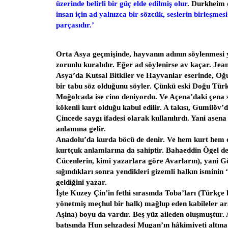
üzerinde belirli bir güç elde edilmiş olur
. Durkheim 
insan için ad yalnızca bir sözcük, seslerin birleşmesi 
parçasıdır.’
Orta Asya geçmişinde, hayvanın adının söylenmesi y
zorunlu kuralıdır. Eğer ad söylenirse av kaçar. Je
Asya’da Kutsal Bitkiler ve Hayvanlar eserinde, Oğ
bir tabu söz olduğunu söyler. Çünkü eski Doğu Türk
Moğolcada ise cino deniyordu. Ve Açena’daki çen
kökenli kurt olduğu kabul edilir. A takısı, Gumilöv’
Çincede saygı ifadesi olarak kullanılırdı. Yani asena
anlamına gelir.
Anadolu’da kurda böcü de denir. Ve hem kurt hem 
kurtçuk anlamlarına da sahiptir. Bahaeddin Ögel de
Cücenlerin, kimi yazarlara göre Avarların), yani G
sığındıkları sonra yendikleri gizemli halkın isminin
geldiğini yazar.
İşte Kuzey Çin’in fethi sırasında Toba’ları (Türkçe 
yönetmiş meçhul bir halk) mağlup eden kabileler ar
Aşina) boyu da vardır. Beş yüz aileden oluşmuştur.
batısında Hun şehzadesi Mugan’ın hâkimiyeti altına 