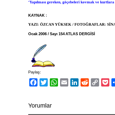
‘Yapılması gereken, göçebeleri kovmak ve kurtlara 
KAYNAK :
YAZI: ÖZCAN YÜKSEK / FOTOĞRAFLAR: Sİ
Ocak 2006 / Sayı 154 ATLAS DERGİSİ
Paylaş:
Facebook
Twitter
WhatsApp
Email
LinkedIn
Reddit
Cop
P
Link
Yorumlar