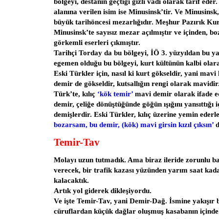
bölgeyi, destanın geçtiği gizli vadi olarak tarif ede
alanına verilen isim ise Minusinsk’tir. Ve Minusinsk
büyük tarihöncesi mezarlığıdır. Meşhur Pazırık Ku
Minusinsk’te sayısız mezar açılmıştır ve içinden, bo
görkemli eserleri çıkmıştır.
Tarihçi Torday da bu bölgeyi, İÖ 3. yüzyıldan bu y
egemen olduğu bu bölgeyi, kurt kültünün kalbi olara
Eski Türkler için, nasıl ki kurt gökseldir, yani mavi
demir de gökseldir, kutsallığın rengi olarak mavidir
Türk’te, kılıç
‘kök temir’
mavi demir olarak ifade edi
demir, çeliğe dönüştüğünde göğün ışığını yansıttığı 
demişlerdir. Eski Türkler, kılıç üzerine yemin eder
bozarsam, bu demir, (kök) mavi girsin kızıl çıksın’
d
Temir-Tav
Molayı uzun tutmadık. Ama biraz ileride zorunlu b
verecek, bir trafik kazası yüzünden yarım saat ka
kalacaktık.
Artık yol giderek dikleşiyordu.
Ve işte Temir-Tav, yani Demir-Dağ. İsmine yakışır b
cüruflardan küçük dağlar oluşmuş kasabanın içinde.