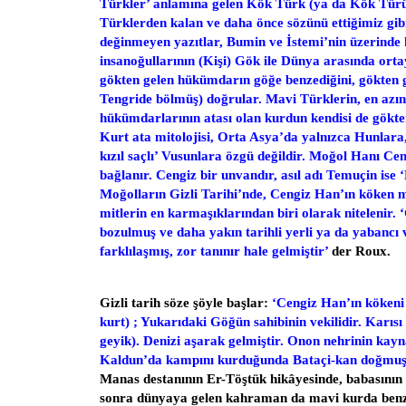
Türkler’ anlamına gelen Kök Türk (ya da Kök Türük
Türklerden kalan ve daha önce sözünü ettiğimiz gibi
değinmeyen yazıtlar, Bumin ve İstemi’nin üzerinde
insanoğullarının (Kişi) Gök ile Dünya arasında ortaya
gökten gelen hükümdarın göğe benzediğini, gökten g
Tengride bölmüş) doğrular. Mavi Türklerin, en azı
hükümdarlarının atası olan kurdun kendisi de gökten
Kurt ata mitolojisi, Orta Asya’da yalnızca Hunlara,
kızıl saçlı’ Vusunlara özgü değildir. Moğol Hanı Ce
bağlanır. Cengiz bir unvandır, asıl adı Temuçin ise 
Moğolların Gizli Tarihi’nde, Cengiz Han’ın köken m
mitlerin en karmaşıklarından biri olarak nitelenir. ‘Ç
bozulmuş ve daha yakın tarihli yerli ya da yabanc
farklılaşmış, zor tanınır hale gelmiştir’
der Roux.
Gizli tarih söze şöyle başlar:
‘Cengiz Han’ın kökeni
kurt) ; Yukarıdaki Göğün sahibinin vekilidir. Karısı
geyik). Denizi aşarak gelmiştir. Onon nehrinin ka
Kaldun’da kampını kurduğunda Bataçi-kan doğmuş
Manas destanının Er-Töştük hikâyesinde, babasının
sonra dünyaya gelen kahraman da mavi kurda benziy