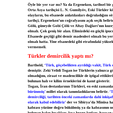
Öyle bir yer var mı? Ya da Ergenekon, tarihsel bir
Orta Asya tarihçisi L. N. Gumilyöv, Eski Türkler ki
olayların, bu efsanede anlatılanları doğruladığını s
tarihçi, Ergenekon’un coğrafyasını açık seçik belir
Gölü, güneyde Gobi Çölü ve Altay Dağları’nın kuzey
olmalı. Çok geniş bir alan. Elimizdeki en güçlü ipu
Efsanede geçtiği gibi demir madenleri olmalı bu yer
olmalı hatta. Yine efsanedeki gibi etrafındaki yüksek
vermemeli.
Türkler demircilik yaptı mı?
Barthold,
‘Türk, göçebelikten ayrıldığı vakit, Türk
demiştir. Zeki Velidi Togan ise Türklerin yalnızca 
olmadığını, ziraat ve madencilikle de iştigal ettikler
bulunan halı ve kilim örneklerini de kanıt gösterir.
Togan, İran destanlarının Türkleri, en eski zamanl
bürünmüş’
millet olarak tanımladıklarını belirtir.
‘T
demirciliği, tarihten önceki zamanlarda dahi inkişaf 
olarak kabul edebiliriz’
der ve Sibirya’da Minüsa h
kabzası yüzüne doğru bükülmüş ya da kabzasının u
bulunan bakır bıçakları, kısa bronz kınları, hayvan 