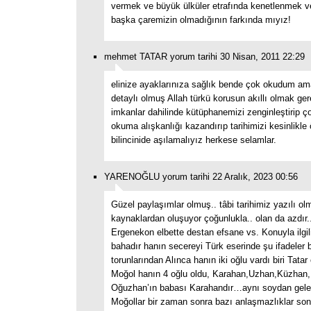
vermek ve büyük ülküler etrafında kenetlenmek 
başka çaremizin olmadığının farkında mıyız!
mehmet TATAR yorum tarihi 30 Nisan, 2011 22:29
elinize ayaklarınıza sağlık bende çok okudum a
detaylı olmuş Allah türkü korusun akıllı olmak ger
imkanlar dahilinde kütüphanemizi zenginleştirip ç
okuma alışkanlığı kazandırıp tarihimizi kesinlikle
bilincinide aşılamalıyız herkese selamlar.
YARENOĞLU yorum tarihi 22 Aralık, 2023 00:56
Güzel paylaşımlar olmuş.. tâbi tarihimiz yazılı o
kaynaklardan oluşuyor çoğunlukla.. olan da azdır..
Ergenekon elbette destan efsane vs. Konuyla ilgil
bahadır hanın secereyi Türk eserinde şu ifadeler 
torunlarından Alınca hanın iki oğlu vardı biri Tatar
Moğol hanın 4 oğlu oldu, Karahan,Uzhan,Küzhan,
Oğuzhan’ın babası Karahandır…aynı soydan gelen
Moğollar bir zaman sonra bazı anlaşmazlıklar son