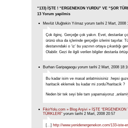
“133) İŞTE ! “ERGENEKON YURDU” VE “ŞOR TÜRK
13 Yorum yapilmis
Mevlüt Uluğtekin Yılmaz yorum tarihi 2 Mart, 2008 
Çok ilginç. Gerçeğe çok yakın. Evet, destanlar ç
ürünü olsa da içlerinde gerçeğin izlerini taşırlar. T
destanındaki o ‘iz’ bu yazının ortaya çıkardığı ge
Olabilir. Gezi ile ilgili verilen bilgiler destanla örtü
Burhan Garipagaogu yorum tarihi 2 Mart, 2008 18:1
Bu kadar isim ve masal anlatmisisiniz .hepsi guze
haritacik eklemek bu kadar mi zordu?haritacik ?
Neden bir tek seyi bile tam yapamaiyoruz ,anlam
FikirYolu.com » Blog Arşivi » İŞTE “ERGENEKO
TÜRKLERİ”
yorum tarihi 2 Mart, 2008 20:57
[…]
http://www.yenidenergenekon.com/133-iste-e