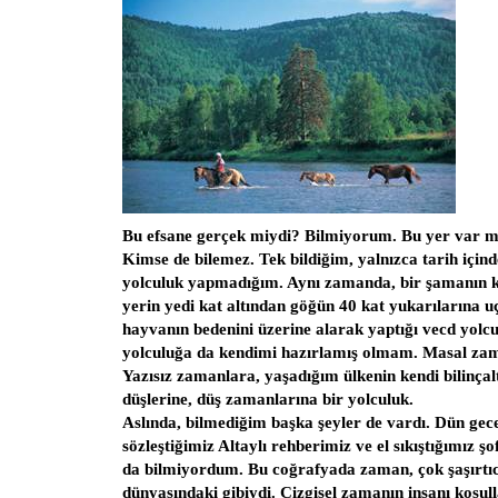
Bu efsane gerçek miydi? Bilmiyorum. Bu yer var 
Kimse de bilemez. Tek bildiğim, yalnızca tarih içind
yolculuk yapmadığım. Aynı zamanda, bir şamanın k
yerin yedi kat altından göğün 40 kat yukarılarına 
hayvanın bedenini üzerine alarak yaptığı vecd yolc
yolculuğa da kendimi hazırlamış olmam. Masal zam
Yazısız zamanlara, yaşadığım ülkenin kendi bilinçalt
düşlerine, düş zamanlarına bir yolculuk.
Aslında, bilmediğim başka şeyler de vardı. Dün gec
sözleştiğimiz Altaylı rehberimiz ve el sıkıştığımız 
da bilmiyordum. Bu coğrafyada zaman, çok şaşırtıcı
dünyasındaki gibiydi. Çizgisel zamanın insanı koşul