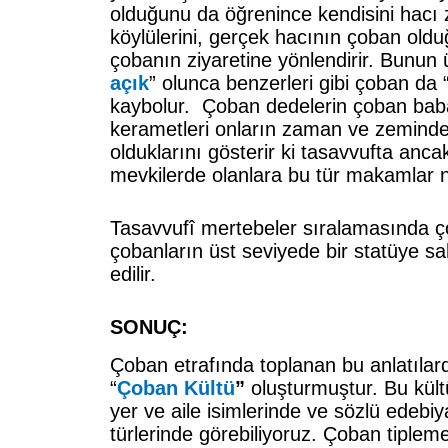
olduğunu da öğrenince kendisini hacı 
köylülerini, gerçek hacının çoban old
çobanın ziyaretine yönlendirir. Bunun 
açık
” olunca benzerleri gibi çoban da 
kaybolur. Çoban dedelerin çoban baba
kerametleri onların zaman ve zemin
olduklarını gösterir ki tasavvufta ancak 
mevkilerde olanlara bu tür makamlar n
Tasavvufî mertebeler sıralamasında ç
çobanların üst seviyede bir statüye sa
edilir.
SONUÇ:
Çoban etrafında toplanan bu anlatılard
“
Çoban Kültü
”
oluşturmuştur. Bu kült
yer ve aile isimlerinde ve sözlü edebi
türlerinde görebiliyoruz. Çoban tipleme