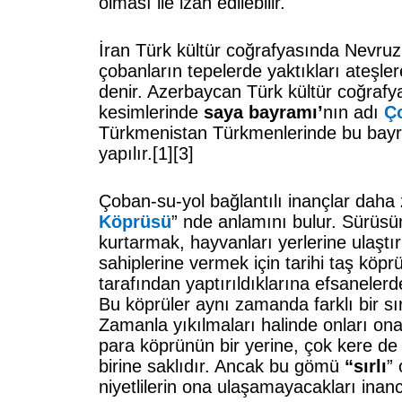
olması ile izah edilebilir.
İran Türk kültür coğrafyasında Nevr
çobanların tepelerde yaktıkları ateşle
denir. Azerbaycan Türk kültür coğrafy
kesimlerinde
saya bayramı’
nın adı
Ç
Türkmenistan Türkmenlerinde bu bay
yapılır.
[1]
[3]
Çoban-su-yol bağlantılı inançlar daha 
Köprüsü
” nde anlamını bulur. Sürüsü
kurtarmak, hayvanları yerlerine ulaştı
sahiplerine vermek için tarihi taş köpr
tarafından yaptırıldıklarına efsanelerde
Bu köprüler aynı zamanda farklı bir sır 
Zamanla yıkılmaları halinde onları ona
para köprünün bir yerine, çok kere de
birine saklıdır. Ancak bu gömü
“sırlı
” 
niyetlilerin ona ulaşamayacakları inanc