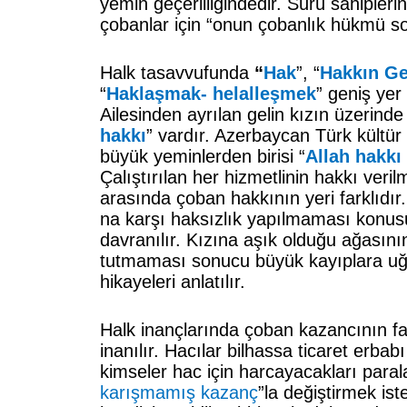
yemin geçerliliğindedir. Sürü sahipleri
çobanlar için “onun çobanlık hükmü s
Halk tasavvufunda
“
Hak
”, “
Hakkın G
“
Haklaşmak- helalleşmek
” geniş yer 
Ailesinden ayrılan gelin kızın üzerinde
hakkı
” vardır. Azerbaycan Türk kültü
büyük yeminlerden birisi “
Allah hakkı
Çalıştırılan her hizmetlinin hakkı veril
arasında çoban hakkının yeri farklıdır.
na karşı haksızlık yapılmaması konus
davranılır. Kızına aşık olduğu ağasını
tutmaması sonucu büyük kayıplara u
hikayeleri anlatılır.
Halk inançlarında çoban kazancının fa
inanılır. Hacılar bilhassa ticaret erba
kimseler hac için harcayacakları parala
karışmamış kazanç
”la değiştirmek ist