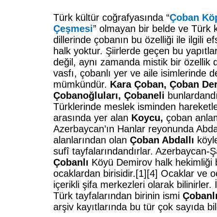
Türk kültür coğrafyasında “
Çoban Kö
Çeşmesi
” olmayan bir belde ve Türk k
dillerinde çobanın bu özelliği ile ilgili
halk yoktur. Şiirlerde geçen bu yapıtla
değil, aynı zamanda mistik bir özellik d
vasfı, çobanlı yer ve aile isimlerinde
mümkündür.
Kara Çoban,
Çoban Der
Çobanoğluları, Çobaneli
bunlardandı
Türklerinde meslek isminden hareketle
arasında yer alan
Koycu,
çoban anlam
Azerbaycan’ın Hanlar reyonunda Abda
alanlarından olan
Çoban Abdallı
köyle
sufî tayfalarındandırlar. Azerbaycan-
Çobanlı
Köyü Demirov halk hekimliği
ocaklardan birisidir.
[1]
[4]
Ocaklar ve oc
içerikli şifa merkezleri olarak bilinirle
Türk tayfalarından birinin ismi
Çobanl
arşiv kayıtlarında bu tür çok sayıda bil