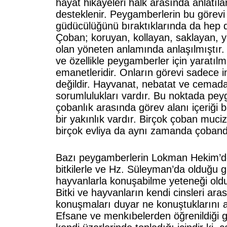
hayat hikâyeleri halk arasında anlatıla
desteklenir. Peygamberlerin bu görev
güdücülüğünü bıraktıklarında da hep 
Çoban; koruyan, kollayan, saklayan, yö
olan yöneten anlamında anlaşılmıştır
ve özellikle peygamberler için yaratılm
emanetleridir. Onların görevi sadece ins
değildir. Hayvanat, nebatat ve cemadat i
sorumlulukları vardır. Bu noktada peyg
çobanlık arasında görev alanı içeriği 
bir yakınlık vardır. Birçok çoban muc
birçok evliya da aynı zamanda çoband
Bazı peygamberlerin Lokman Hekim’de
bitkilerle ve Hz. Süleyman’da olduğu gi
hayvanlarla konuşabilme yeteneği oldu
Bitki ve hayvanların kendi cinsleri ara
konuşmaları duyar ne konuştuklarını a
Efsane ve menkıbelerden öğrenildiği gib