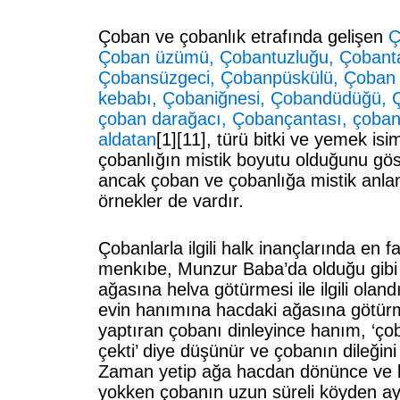
Çoban ve çobanlık etrafında gelişen
Ç
Çoban üzümü, Çobantuzluğu, Çobanta
Çobansüzgeci, Çobanpüskülü, Çoban
kebabı, Çobaniğnesi, Çobandüdüğü, 
çoban darağacı, Çobançantası, çoban
aldatan
[1]
[11]
, türü bitki ve yemek isi
çobanlığın mistik boyutu olduğunu gös
ancak çoban ve çobanlığa mistik anl
örnekler de vardır.
Çobanlarla ilgili halk inançlarında en f
menkıbe, Munzur Baba’da olduğu gibi
ağasına helva götürmesi ile ilgili oland
evin hanımına hacdaki ağasına götürm
yaptıran çobanı dinleyince hanım, ‘ço
çekti’ diye düşünür ve çobanın dileğini 
Zaman yetip ağa hacdan dönünce ve 
yokken çobanın uzun süreli köyden a