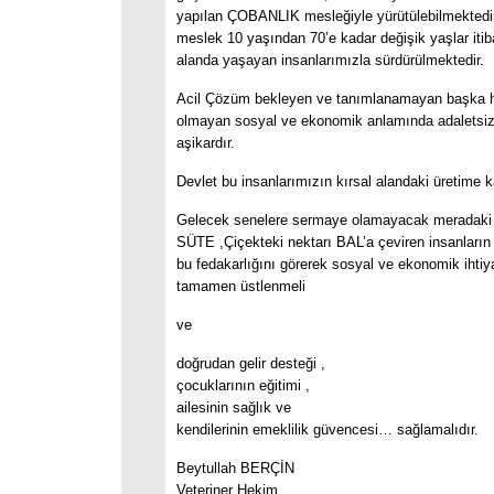
yapılan ÇOBANLIK mesleğiyle yürütülebilmektedir
meslek 10 yaşından 70’e kadar değişik yaşlar itiba
alanda yaşayan insanlarımızla sürdürülmektedir.
Acil Çözüm bekleyen ve tanımlanamayan başka h
olmayan sosyal ve ekonomik anlamında adaletsiz
aşikardır.
Devlet bu insanlarımızın kırsal alandaki üretime k
Gelecek senelere sermaye olamayacak meradak
SÜTE ,Çiçekteki nektarı BAL’a çeviren insanla
bu fedakarlığını görerek sosyal ve ekonomik ihtiya
tamamen üstlenmeli
ve
doğrudan gelir desteği ,
çocuklarının eğitimi ,
ailesinin sağlık ve
kendilerinin emeklilik güvencesi… sağlamalıdır.
Beytullah BERÇİN
Veteriner Hekim