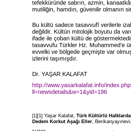
tefekküründe sabrın, azmin, kanaatkârl
mutiliğin, hamdın, güvenilir olmanın s
Bu kültü sadece tasavvufî verilerle iz
değildir. Kültün mitolojik boyutu da var
ifade ile çoban kültü de göstermektedi
tasavvufu Türkler Hz. Muhammed’e 
evvelki ve bölgede geçmişte var olmuş 
izlerini taşımışdır.
Dr. YAŞAR KALAFAT
http://www.yasarkalafat.info/index.ph
ll=newsdetails&w=1&yid=196
[1]
Yaşar Kalafat,
Türk Kültürlü Halklarda
[1]
Dedem Korkut Aşağı Eller
, Berikanyayınevi