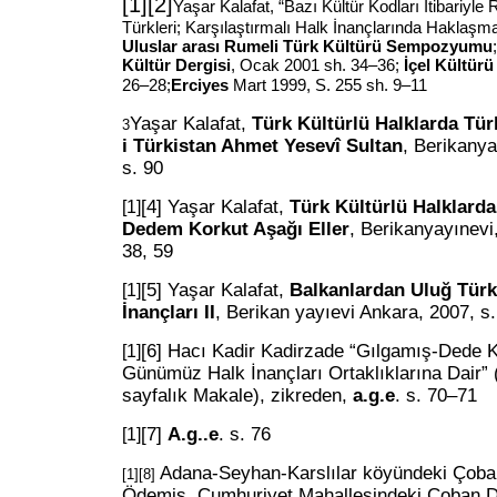
[1]
[2]
Yaşar Kalafat, “Bazı Kültür Kodları İtibariyle
Türkleri; Karşılaştırmalı Halk İnançlarında Haklaş
Uluslar arası Rumeli Türk Kültürü Sempozyumu
Kültür Dergisi
, Ocak 2001 sh. 34–36;
İçel Kültür
26–28;
Erciyes
Mart 1999, S. 255 sh. 9–11
Yaşar Kalafat,
Türk Kültürlü Halklarda Türk
3
i Türkistan Ahmet Yesevî Sultan
, Berikany
s. 90
[4]
Yaşar Kalafat,
Türk Kültürlü Halklarda
[1]
Dedem Korkut Aşağı Eller
, Berikanyayınevi
38, 59
[5]
Yaşar Kalafat,
Balkanlardan Uluğ Türk
[1]
İnançları II
, Berikan yayıevi Ankara, 2007, s.
[6]
Hacı Kadir Kadirzade “Gılgamış-Dede K
[1]
Günümüz Halk İnançları Ortaklıklarına Dair”
sayfalık Makale), zikreden,
a.g.e
. s. 70–71
[7]
A.g..e
. s. 76
[1]
Adana-Seyhan-Karslılar köyündeki Çoba
[1]
[8]
Ödemiş, Cumhuriyet Mahallesindeki Çoban D