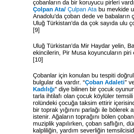
çobanların da bir koruyucu pirleri var
Çolpan Ata/
Çulpan Ata
bu mevkide ulu
Anadolu’da çoban dede ve babaların 
Uluğ Türkistan’da da çok sayıda ulu ço
[9]
Uluğ Türkistan’da Mir Haydar yelin, 
ekincilerin, Pir Musa koyuncuların piri o
[10]
Çobanlar için konulan bu tespiti doğr
bulgular da vardır. “
Çoban Adaleti
” v
Kadılığı
” diye bilinen bir çocuk oyunu
tarla ihtilafı olan çocuk köylüler temsil
rolündeki çocuğa taksim ettirir içerisin
bir toprak yığınını parlağı ile bölerek
istenir. Ağaların toprağını bölen çob
muziplik yapılırken, çoban saflığın, d
kalpliliğin, yardım severliğin temsilcisid