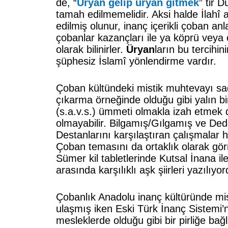
de, “
Üryan gelip üryan gitmek
” tir 
tamah edilmemelidir. Aksi halde İlahî 
edilmiş olunur, inanç içerikli çoban anl
çobanlar kazançları ile ya köprü veya
olarak bilinirler.
Üryan
ların bu tercihin
şüphesiz İslamî yönlendirme vardır.
Çoban kültündeki mistik muhtevayı sa
çıkarma örneğinde olduğu gibi yalın
(s.a.v.s.) ümmeti olmakla izah etme
olmayabilir. Bilgamış/Gılgamış ve De
Destanlarını karşılaştıran çalışmalar h
Çoban temasını da ortaklık olarak gör
Sümer kil tabletlerinde Kutsal İnana i
arasında karşılıklı aşk şiirleri yazılıyor
Çobanlık Anadolu inanç kültüründe mist
ulaşmış iken Eski Türk İnanç Sistemi’
mesleklerde olduğu gibi bir pirliğe bağl