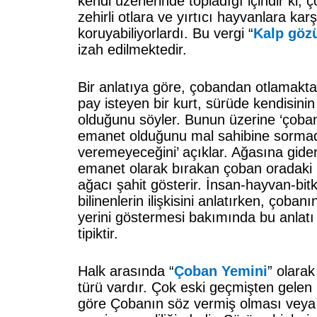
kendi üzerlerinde topladığı içindir ki, ç
zehirli otlara ve yırtıcı hayvanlara karş
koruyabiliyorlardı. Bu vergi “
Kalp göz
izah edilmektedir.
Bir anlatıya göre, çobandan otlamakt
pay isteyen bir kurt, sürüde kendisini
olduğunu söyler. Bunun üzerine ‘çoba
emanet olduğunu mal sahibine sorma
veremeyeceğini’ açıklar. Ağasına gid
emanet olarak bırakan çoban oradaki k
ağacı şahit gösterir. İnsan-hayvan-bit
bilinenlerin ilişkisini anlatırken, çobanın
yerini göstermesi bakımında bu anlatı
tipiktir.
Halk arasında “
Çoban Yemini
” olarak
türü vardır. Çok eski geçmişten gelen
göre Çobanın söz vermiş olması veya