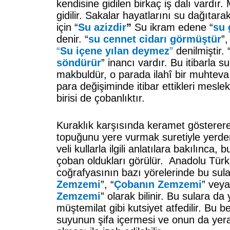
kendisine gidilen birkaç iş dalı vardır
gidilir. Sakalar hayatlarını su dağıtara
için “
Su azizdir
”
Su ikram edene “
su 
denir. “
su cennet cidarı görmüştür
”,
“
Su içene yılan deymez
”
denilmiştir. 
söndürür
” inancı vardır. Bu itibarla s
makbuldür, o parada ilahî bir muhteva 
para değişiminde itibar ettikleri mesle
birisi de çobanlıktır.
Kuraklık karşısında keramet gösterer
topuğunu yere vurmak suretiyle yerde
veli kullarla ilgili anlatılara bakılınca
çoban oldukları görülür. Anadolu Türk
coğrafyasının bazı yörelerinde bu sular
Zemzemi
”, “
Çobanın Zemzemi
” veya
Zemzemi
” olarak bilinir. Bu sulara da 
müştemilat gibi kutsiyet atfedilir. B
suyunun şifa içermesi ve onun da yer