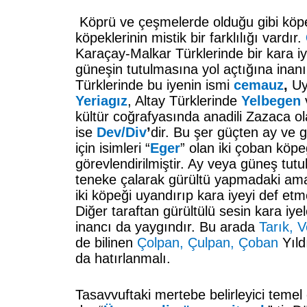
Köprü ve çeşmelerde olduğu gibi köp
köpeklerinin mistik bir farklılığı vardır.
Karaçay-Malkar Türklerinde bir kara i
güneşin tutulmasına yol açtığına inanıl
Türklerinde bu iyenin ismi
cemauz
,
Uy
Yeriagız
, Altay Türklerinde
Yelbegen
kültür coğrafyasında anadili Zazaca ola
ise
Dev/Div
’
dir. Bu şer güçten ay ve
için isimleri “
Eger
” olan iki çoban köpe
görevlendirilmiştir. Ay veya güneş tut
teneke çalarak gürültü yapmadaki ama
iki köpeği uyandırıp kara iyeyi def etm
Diğer taraftan gürültülü sesin kara iyel
inancı da yaygındır. Bu arada
Tarık, 
de bilinen
Çolpan, Çulpan, Çoban
Yıldı
da hatırlanmalı.
Tasavvuftaki mertebe belirleyici temel 