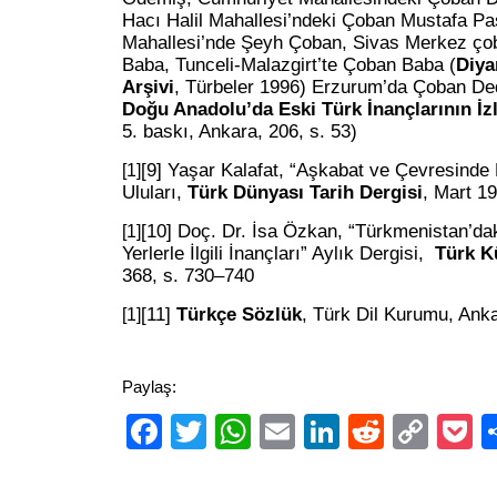
Hacı Halil Mahallesi’ndeki Çoban Mustafa Pa
Mahallesi’nde Şeyh Çoban, Sivas Merkez ço
Baba, Tunceli-Malazgirt’te Çoban Baba (
Diya
Arşivi
, Türbeler 1996) Erzurum’da Çoban Ded
Doğu Anadolu’da Eski Türk İnançlarının İzl
5. baskı, Ankara, 206, s. 53)
[9]
Yaşar Kalafat, “Aşkabat ve Çevresinde
[1]
Uluları,
Türk Dünyası Tarih Dergisi
, Mart 19
[10]
Doç. Dr. İsa Özkan, “Türkmenistan’dak
[1]
Yerlerle İlgili İnançları” Aylık Dergisi,
Türk K
368, s. 730–740
[11]
Türkçe Sözlük
, Türk Dil Kurumu, Ank
[1]
Paylaş:
Facebook
Twitter
WhatsApp
Email
LinkedIn
Reddit
Cop
P
Link