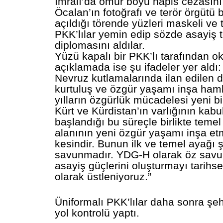
İmralı’da ömür boyu hapis cezasın
Öcalan’ın fotoğrafı ve terör örgütü 
açıldığı törende yüzleri maskeli ve te
PKK’lılar yemin edip sözde asayiş t
diplomasını aldılar.
Yüzü kapalı bir PKK’lı tarafından 
açıklamada ise şu ifadeler yer aldı:
Nevruz kutlamalarında ilan edilen 
kurtuluş ve özgür yaşamı inşa hamle
yılların özgürlük mücadelesi yeni bi
Kürt ve Kürdistan’ın varlığının kab
başlandığı bu süreçle birlikte teme
alanının yeni özgür yaşamı inşa et
kesindir. Bunun ilk ve temel ayağı 
savunmadır. YDG-H olarak öz sav
asayiş güçlerini oluşturmayı tarihse
olarak üstleniyoruz.”
Üniformalı PKK’lılar daha sonra şe
yol kontrolü yaptı.