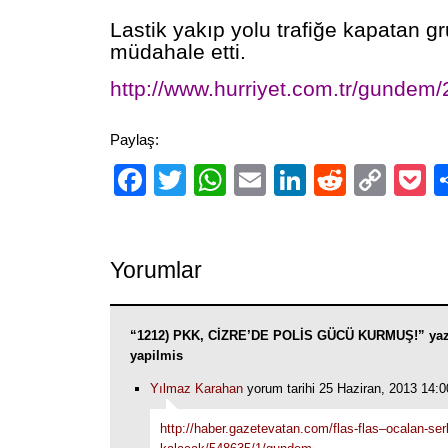
Lastik yakıp yolu trafiğe kapatan gr
müdahale etti.
http://www.hurriyet.com.tr/gundem
Paylaş:
Facebook
Twitter
WhatsApp
Email
LinkedIn
Reddit
Cop
P
Link
Yorumlar
“1212) PKK, CİZRE’DE POLİS GÜCÜ KURMUŞ!” yaz
yapilmis
Yılmaz Karahan
yorum tarihi 25 Haziran, 2013 14:0
http://haber.gazetevatan.com/flas-flas–ocalan-ser