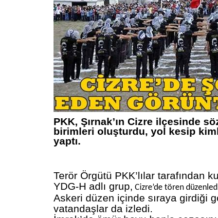
PKK, Şırnak’ın Cizre ilçesinde sö
birimleri oluşturdu, yol kesip kim
yaptı.
Terör Örgütü PKK’lılar tarafından ku
YDG-H adlı grup,
Cizre’de tören düzenled
Askeri düzen içinde sıraya girdiği g
vatandaşlar da izledi.