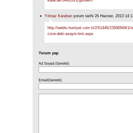
kalacak/548635/1/gundem
Yılmaz Karahan
yorum tarihi 26 Haziran, 2013 14:1
http://webtv.hurriyet.com.tr/2/51445/23590569/1/is
cizre-deki-asayis-timi.aspx
Yorum yap
Ad Soyad (Gerekli)
Email(Gerekli)