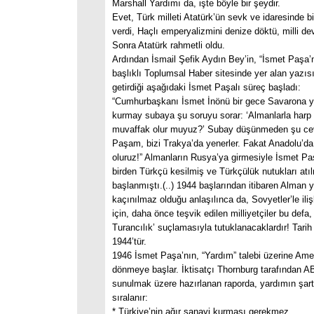
Marshall Yardımı da, işte böyle bir şeydir.
Evet, Türk milleti Atatürk’ün sevk ve idaresinde 
verdi, Haçlı emperyalizmini denize döktü, milli dev
Sonra Atatürk rahmetli oldu.
Ardından İsmail Şefik Aydın Bey’in, “İsmet Paşa’
başlıklı Toplumsal Haber sitesinde yer alan yazısı
getirdiği aşağıdaki İsmet Paşalı süreç başladı:
“Cumhurbaşkanı İsmet İnönü bir gece Savarona y
kurmay subaya şu soruyu sorar: ‘Almanlarla harp
muvaffak olur muyuz?’ Subay düşünmeden şu ceva
Paşam, bizi Trakya’da yenerler. Fakat Anadolu’da
oluruz!” Almanların Rusya’ya girmesiyle İsmet Pa
birden Türkçü kesilmiş ve Türkçülük nutukları at
başlanmıştı.(..) 1944 başlarından itibaren Alman y
kaçınılmaz olduğu anlaşılınca da, Sovyetler’le iliş
için, daha önce teşvik edilen milliyetçiler bu defa, ‘
Turancılık’ suçlamasıyla tutuklanacaklardır! Tari
1944’tür.
1946 İsmet Paşa’nın, “Yardım” talebi üzerine Amer
dönmeye başlar. İktisatçı Thornburg tarafından A
sunulmak üzere hazırlanan raporda, yardımın şartl
sıralanır:
* Türkiye’nin ağır sanayi kurması gerekmez.