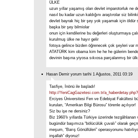
ÜLKE
uzun yıllar yaşamış olan devlet imparotorluk ne d
nasıl bu kadar uzun kaldığını araştırolar siz bilink
devlet bayrak hiç bir şey yok yaşamak için öldü
başka bir şey bilmiolar
onun için kendilerine bu değerleri oluşturmaya çalı
kurulmuş ülke ne hayır gelir
fotoya gelince bizden öğrenecek çok şeyleri var 
ATATÜRK kim obama kim he he he gülerim bende
devinin başına yiyosa sıkıosa parçalanmış bir ülk
Hasan Demir yorum tarihi 1 Ağustos, 2011 03:19
Tasfiye, İnönü ile başladı!
http://YeniCagGazetesi.com.tr/a_haberdetay.php
Erciyes Üniversitesi Fen ve Edebiyat Fakültesi b
kurulan, “Amerikan Bilgi Bürosu” törenle açılıyor!
Siz bu işe ne dersiniz?
Biz 1960’lı yıllarda Türkiye üzerinde tezgâhlanan
bugündür başımıza “bölücülük çuvalı” olarak geç
meşum, “Barış Gönüllüleri” operasyonunu hatırlıyo
inşallah” diyoruz!