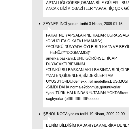
APTALLIĞI GÖRSE,OBAMA BİLE GÜLER…BU A
ANCAK BİZİM OBAZİTLER YAPAR,HİÇ ÇOK 
ZEYNEP İNCİ yorum tarihi 3 Nisan, 2009 01:15
FAKAT NE YAPSALAR!NE KADAR UGRASSALA
*O VÜCUTA O KAFA UYMAMIS:)
***CÜNKÜ;DÜNYADA,ÖYLE BİR KAFA VE BEY
—HENÜZ***DOGMAMIS(*
amerka,baskanı,BUNU GÖRÜRSE,HİCAP
DUYACAKTIR!EMİNİM.
*CÜNKÜ,BU BASKAN,AKLI BASINDA BİRİ,GİDE
**ZATEN,GİDENLER,BİZDEKİLER!TAM
UYUSUYORDU!demekki;rol modelleri,BUS.MUS!
-SİMDİ DAHA normale?dönmüs,görünüyorlar!
*yani;TÜRK HALKINDAN *UTANAN YOKDA!karsı 
saglıyorlar:(offfffffffffffffff!ooooof.
ŞENOL KOCA yorum tarihi 19 Nisan, 2009 22:00
BENİM BİLDİĞİM KADARIYLA AMERİKA DEN