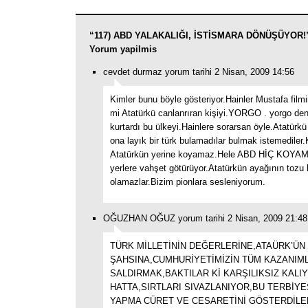
“117) ABD YALAKALIĞI, İSTİSMARA DÖNÜŞÜYOR!” 
Yorum yapilmis
cevdet durmaz yorum tarihi 2 Nisan, 2009 14:56
Kimler bunu böyle gösteriyor.Hainler Mustafa film
mi Atatürkü canlanrıran kişiyi.YORGO . yorgo de
kurtardı bu ülkeyi.Hainlere sorarsan öyle.Atatürk
ona layık bir türk bulamadılar bulmak istemediler
Atatürkün yerine koyamaz.Hele ABD HİÇ KOYAMA
yerlere vahşet götürüyor.Atatürkün ayağının tozu 
olamazlar.Bizim pionlara sesleniyorum.
OĞUZHAN OĞUZ yorum tarihi 2 Nisan, 2009 21:48
TÜRK MİLLETİNİN DEĞERLERİNE,ATAÜRK’ÜN
ŞAHSINA,CUMHURİYETİMİZİN TÜM KAZANIM
SALDIRMAK,BAKTILAR Kİ KARŞILIKSIZ KALI
HATTA,SIRTLARI SIVAZLANIYOR,BU TERBİYES
YAPMA CÜRET VE CESARETİNİ GÖSTERDİL