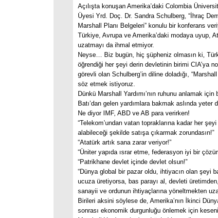
Açılışta konuşan Amerika’daki Colombia Üniversi
Üyesi Yrd. Doç. Dr. Sandra Schulberg, “İhraç De
Marshall Planı Belgeleri” konulu bir konferans veri
Türkiye, Avrupa ve Amerika’daki modaya uyup, Ata
uzatmayı da ihmal etmiyor.
Neyse… Biz bugün, hiç şüpheniz olmasın ki, Tür
öğrendiği her şeyi derin devletinin birimi CIA’ya n
görevli olan Schulberg’in diline doladığı, “Marshal
söz etmek istiyoruz.
Dünkü Marshall Yardımı’nın ruhunu anlamak için
Batı’dan gelen yardımlara bakmak aslında yeter de
Ne diyor IMF, ABD ve AB para verirken!
“Telekom’undan vatan topraklarına kadar her şeyi
alabileceği şekilde satışa çıkarmak zorundasın!”
“Atatürk artık sana zarar veriyor!”
“Üniter yapıda ısrar etme, federasyon iyi bir çözüm 
“Patrikhane devlet içinde devlet olsun!”
“Dünya global bir pazar oldu, ihtiyacın olan şeyi 
ucuza üretiyorsa, bas parayı al, devleti üretimden,
sanayii ve ordunun ihtiyaçlarına yöneltmekten uza
Birileri aksini söylese de, Amerika’nın İkinci Dün
sonrası ekonomik durgunluğu önlemek için keseni