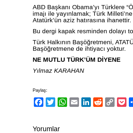
ABD Başkanı Obama’yı Türklere “Ö
imajı ile yayınlamak; Türk Milleti’ne
Atatürk’ün aziz hatırasına ihanettir.
Bu dergi kapak resminden dolayı top
Türk Halkının Başöğretmeni, ATATÜ
Başöğretmene de ihtiyacı yoktur.
NE MUTLU TÜRK’ÜM DİYENE
Yılmaz KARAHAN
Paylaş:
Facebook
Twitter
WhatsApp
Email
LinkedIn
Reddit
Cop
P
Link
Yorumlar