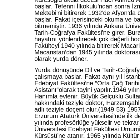
başlar. Tefenni İlkokulu’ndan sonra İz
Mektebi’ni bitirerek 1932’de Afyon’da
başlar. Fakat içerisindeki okuma ve 
bitmemiştir. 1936 yılında Ankara Üniver
Tarih-Coğrafya Fakültesi’ne girer. Bur
hayatını yönlendirecek çok değerli hoca
Fakülteyi 1940 yılında bitirerek Macari
Macaristan’dan 1945 yılında doktora
olarak yurda döner.
Yurda dönüşünde Dil ve Tarih-Coğrafy
çalışmaya baslar. Fakat aynı yıl İstanb
Edebiyat Fakültesi’ne “Orta Çağ Tarih
Asistanı“olarak tayini yapılır.1946 yı
Hanımla evlenir. Büyük Selçuklu Sulta
hakkındaki teziyle doktor, Harzemşahla
adlı teziyle doçent olur.(1949-53) 1957
Erzurum Atatürk Üniversitesi’nde ilk de
yılında profesörlüğe yükselir ve tekrar
Üniversitesi Edebiyat Fakültesi Umumi
Kürsüsü’ne atanır. 1965 yılında Kültür