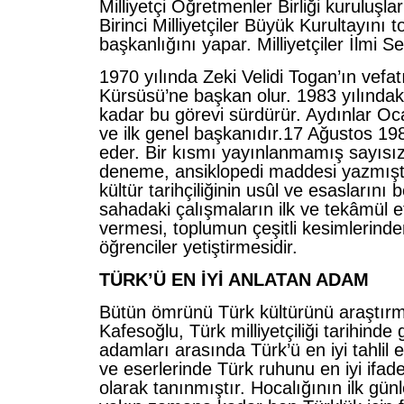
Milliyetçi Öğretmenler Birliği kuruluşla
Birinci Milliyetçiler Büyük Kurultayını t
başkanlığını yapar. Milliyetçiler İlmi Se
1970 yılında Zeki Velidi Togan’ın vefat
Kürsüsü’ne başkan olur. 1983 yılındaki
kadar bu görevi sürdürür. Aydınlar Oc
ve ilk genel başkanıdır.17 Ağustos 198
eder. Bir kısmı yayınlanmamış sayısı
deneme, ansiklopedi maddesi yazmıştı
kültür tarihçiliğinin usûl ve esaslarını 
sahadaki çalışmaların ilk ve tekâmül e
vermesi, toplumun çeşitli kesimlerinde
öğrenciler yetiştirmesidir.
TÜRK’Ü EN İYİ ANLATAN ADAM
Bütün ömrünü Türk kültürünü araştırm
Kafesoğlu, Türk milliyetçiliği tarihinde 
adamları arasında Türk’ü en iyi tahlil
ve eserlerinde Türk ruhunu en iyi ifa
olarak tanınmıştır. Hocalığının ilk gü