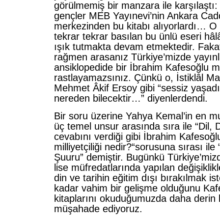
görülmemiş bir manzara ile karşılaştı:
gençler MEB Yayınevi’nin Ankara Cadd
merkezinden bu kitabı alıyorlardı… O 
tekrar tekrar basılan bu ünlü eseri hâl
ışık tutmakta devam etmektedir. Faka
rağmen arasanız Türkiye’mizde yayın
ansiklopedide bir İbrahim Kafesoğlu 
rastlayamazsınız. Çünkü o, İstiklâl Ma
Mehmet Âkif Ersoy gibi “sessiz yaşad
nereden bilecektir…” diyenlerdendi.
Bir soru üzerine Yahya Kemal’in en m
üç temel unsur arasında sıra ile “Dil, 
cevabını verdiği gibi İbrahim Kafesoğl
milliyetçiliği nedir?“sorusuna sırası ile
Şuuru” demiştir. Bugünkü Türkiye’mizd
lise müfredatlarında yapılan değişiklikle
din ve tarihin eğitim dışı bırakılmak i
kadar vahim bir gelişme olduğunu Kaf
kitaplarını okuduğumuzda daha derin b
müşahade ediyoruz.