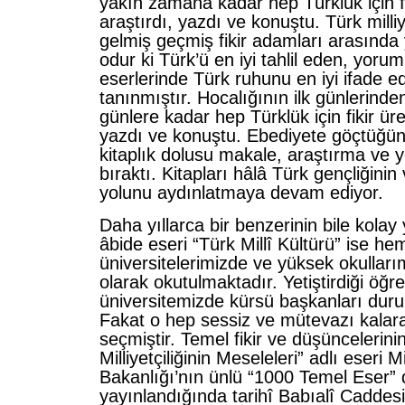
yakın zamana kadar hep Türklük için fik
araştırdı, yazdı ve konuştu. Türk milliye
gelmiş geçmiş fikir adamları arasında 
odur ki Türk’ü en iyi tahlil eden, yoru
eserlerinde Türk ruhunu en iyi ifade 
tanınmıştır. Hocalığının ilk günlerind
günlere kadar hep Türklük için fikir üret
yazdı ve konuştu. Ebediyete göçtüğün
kitaplık dolusu makale, araştırma ve 
bıraktı. Kitapları hâlâ Türk gençliğinin
yolunu aydınlatmaya devam ediyor.
Daha yıllarca bir benzerinin bile kola
âbide eseri “Türk Millî Kültürü” ise h
üniversitelerimizde ve yüksek okulları
olarak okutulmaktadır. Yetiştirdiği öğre
üniversitemizde kürsü başkanları dur
Fakat o hep sessiz ve mütevazı kalar
seçmiştir. Temel fikir ve düşüncelerini
Milliyetçiliğinin Meseleleri” adlı eseri Mi
Bakanlığı’nın ünlü “1000 Temel Eser” d
yayınlandığında tarihî Babıalî Caddes