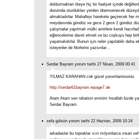
doldurmaktan öteye hiç bir faaliyet içinde değillerd
durumda oturdukları yerden öbemsenecek düzeyd
almaktadırlar. Mahalleyi harekete geçirecek her m
meydanında gündüz ve gece 2 gece 2 gündüz dü
çalışmalar yapılmalı mülki amirlere kendi hazırlad
eğlencelerine davet etmeli ve bu coşkuyu hep birl
yaşamalıdırlar. Bunun için neler yapılabilir daha 
isteyenler de fikirlerini yazsınlar…
Serdar Bayram yorum tarihi 27 Nisan, 2009 00:41
YILMAZ KARAHAN cok güzel yorumlamissiniz.
http://serdar61bayram.repage7.de
Atam Atam sen rahatsin eminim Insallah bizde yak
Serdar Bayram
sefa gülsün yorum tarihi 22 Haziran, 2009 10:24
arkadaslar bu topraklar ıcın mılyonlarca ınsan se