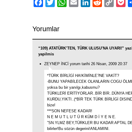
Facebook
Twitter
WhatsApp
Email
LinkedIn
Reddit
Cop
P
Link
Yorumlar
“109) ATATÜRK’TEN, TÜRK ULUSU’NA UYARI!” yazi
yapilmis
ZEYNEP İNCİ yorum tarihi 26 Nisan, 2009 20:37
*TÜRK BİRLİGİ HA!KİMİNLE?NE VAKİT?
-BUNU YAPABİLECEK OLANLARIN COGU ÖLM
yoksa bu bir yanılgı,kabusmu?
TÜRKLERİ ERİTİYORLAR..BİR BİR..DÜNYA HE
KURDU,YIKTI..(*BİR TEK TÜRK BİRLİGİ DISIND
bize!
***SON NEFESE KADAR!
N E M U T L U T Ü R KÜM D İ Y E N E.
”SN.YLMZ BEY,TÜRKLER BU KADAR APTAL DEG
bilirler!Bu sözün degerini!ANLAMINI.