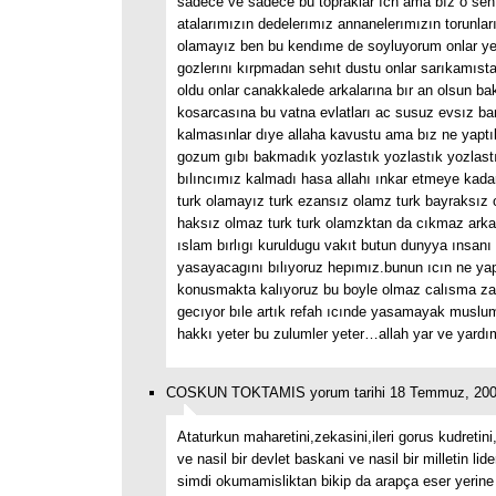
sadece ve sadece bu topraklar ıcn ama bız o sehı
atalarımızın dedelerımız annanelerımızın torunları
olamayız ben bu kendıme de soyluyorum onlar 
gozlerını kırpmadan sehıt dustu onlar sarıkamıst
oldu onlar canakkalede arkalarına bır an olsun b
kosarcasına bu vatna evlatları ac susuz evsız ba
kalmasınlar dıye allaha kavustu ama bız ne yapt
gozum gıbı bakmadık yozlastık yozlastık yozlastı
bılıncımız kalmadı hasa allahı ınkar etmeye kadar
turk olamayız turk ezansız olamz turk bayraksız 
haksız olmaz turk turk olamzktan da cıkmaz arkad
ıslam bırlıgı kuruldugu vakıt butun dunyya ınsanı 
yasayacagını bılıyoruz hepımız.bunun ıcın ne ya
konusmakta kalıyoruz bu boyle olmaz calısma za
gecıyor bıle artık refah ıcınde yasamayak muslu
hakkı yeter bu zulumler yeter…allah yar ve yard
COSKUN TOKTAMIS yorum tarihi 18 Temmuz, 200
Ataturkun maharetini,zekasini,ileri gorus kudretini
ve nasil bir devlet baskani ve nasil bir milletin lid
simdi okumamisliktan bikip da arapça eser yerine