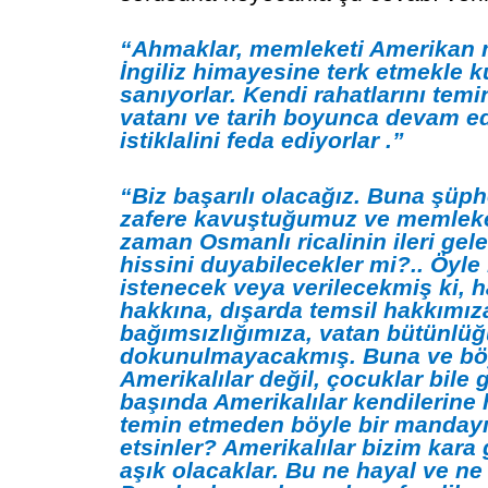
“Ahmaklar, memleketi Amerikan 
İngiliz himayesine terk etmekle k
sanıyorlar. Kendi rahatlarını temi
vatanı ve tarih boyunca devam e
istiklalini feda ediyorlar .”
“Biz başarılı olacağız. Buna şü
zafere kavuştuğumuz ve memleket
zaman Osmanlı ricalinin ileri gel
hissini duyabilecekler mi?.. Öyle
istenecek veya verilecekmiş ki, 
hakkına, dışarda temsil hakkımıza
bağımsızlığımıza, vatan bütünl
dokunulmayacakmış. Buna ve bö
Amerikalılar değil, çocuklar bile 
başında Amerikalılar kendilerine 
temin etmeden böyle bir mandayı
etsinler? Amerikalılar bizim kara
aşık olacaklar. Bu ne hayal ve ne 