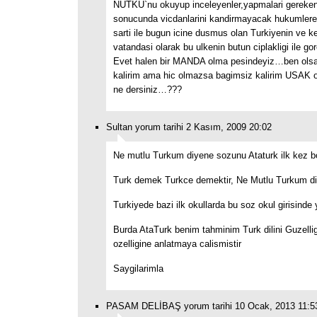
NUTKU`nu okuyup inceleyenler,yapmalari gereke
sonucunda vicdanlarini kandirmayacak hukumle
sarti ile bugun icine dusmus olan Turkiyenin ve ke
vatandasi olarak bu ulkenin butun ciplakligi ile gor
Evet halen bir MANDA olma pesindeyiz…ben ol
kalirim ama hic olmazsa bagimsiz kalirim USAK
ne dersiniz…???
Sultan yorum tarihi 2 Kasım, 2009 20:02
Ne mutlu Turkum diyene sozunu Ataturk ilk kez bo
Turk demek Turkce demektir, Ne Mutlu Turkum d
Turkiyede bazi ilk okullarda bu soz okul girisinde y
Burda AtaTurk benim tahminim Turk dilini Guzelli
ozelligine anlatmaya calismistir
Saygilarimla
PASAM DELİBAŞ yorum tarihi 10 Ocak, 2013 11:5