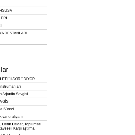
AHSUSA
LERİ
I
YA DESTANLARI
lar
LETİ “HAYIR!” DİYOR
Enstrümanları
n Arjantin Sevgisi
VGİSİ
a Süreci
k var oralıyam
ı, Derin Devlet, Toplumsal
ayeseli Karşılaştırma