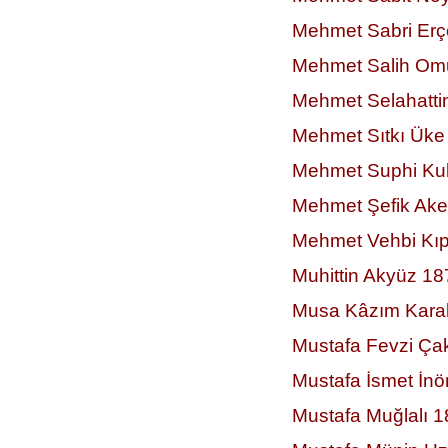
Mehmet Sabri Erç
Mehmet Salih Om
Mehmet Selahattin
Mehmet Sıtkı Üke
Mehmet Suphi Ku
Mehmet Şefik Ake
Mehmet Vehbi Kı
Muhittin Akyüz 1
Musa Kâzım Karab
Mustafa Fevzi Ça
Mustafa İsmet İn
Mustafa Muğlalı 