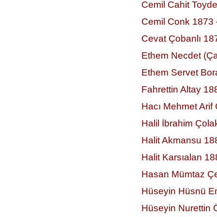
Cemil Cahit Toyd
Cemil Conk 1873 
Cevat Çobanlı 18
Ethem Necdet (Ça
Ethem Servet Bor
Fahrettin Altay 1
Hacı Mehmet Arif
Halil İbrahim Çol
Halit Akmansu 18
Halit Karsıalan 1
Hasan Mümtaz Çe
Hüseyin Hüsnü Em
Hüseyin Nurettin