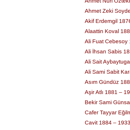
Ahmet Nuri Öztek
Ahmet Zeki Soyde
Akif Erdemgil 187
Alaattin Koval 18
Ali Fuat Cebesoy
Ali İhsan Sabis 1
Ali Sait Aybaytug
Ali Sami Sabit K
Asım Gündüz 188
Aşir Atlı 1881 – 1
Bekir Sami Günsa
Cafer Tayyar Eği
Cavit 1884 – 193