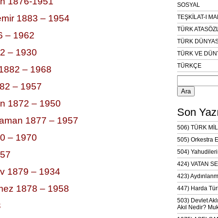
in 1876-1951
SOSYAL
mir 1883 – 1954
TEŞKİLAT-I M
TÜRK ATASÖZ
6 – 1962
TÜRK DÜNYAS
82 – 1930
TÜRK VE DÜN
TÜRKÇE
 1882 – 1968
Arama:
882 – 1957
an 1872 – 1950
Son Yazı
araman 1877 – 1957
506) TÜRK MİL
0 – 1970
505) Orkestra 
504) Yahudileri
957
424) VATAN SE
v 1879 – 1934
423) Aydınlanm
lmez 1878 – 1958
447) Harda Tür
503) Devlet Akl
3
Akıl Nedir? Muk