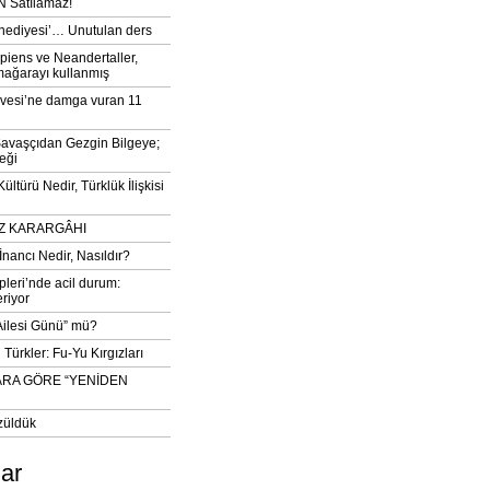
 Satılamaz!
‘hediyesi’… Unutulan ders
iens ve Neandertaller,
mağarayı kullanmış
vesi’ne damga vuran 11
avaşçıdan Gezgin Bilgeye;
eği
ltürü Nedir, Türklük İlişkisi
DIZ KARARGÂHI
İnancı Nedir, Nasıldır?
pleri’nde acil durum:
eriyor
 Ailesi Günü” mü?
Türkler: Fu-Yu Kırgızları
ARA GÖRE “YENİDEN
züldük
lar