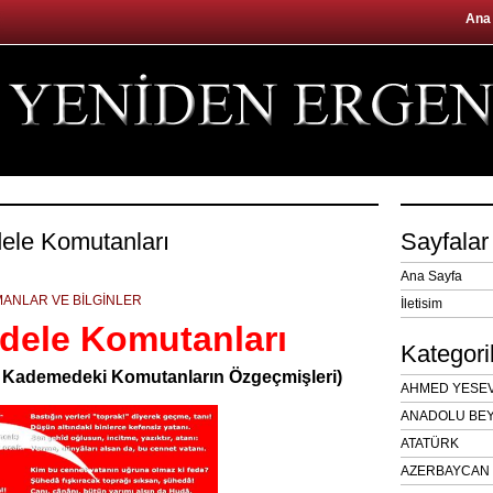
Ana
dele Komutanları
Sayfalar
Ana Sayfa
ANLAR VE BİLGİNLER
İletisim
adele Komutanları
Kategori
 Kademedeki Komutanların Özgeçmişleri)
AHMED YESEVÎ
ANADOLU BEY
ATATÜRK
AZERBAYCAN 