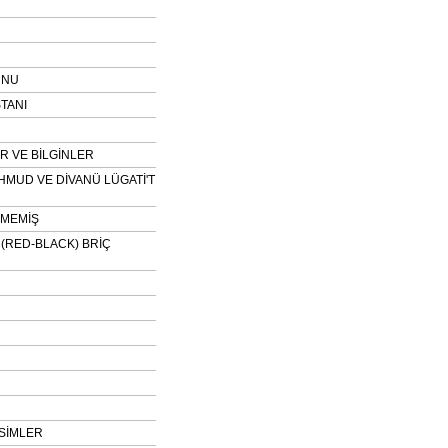
UNU
TANI
 VE BİLGİNLER
HMUD VE DİVANÜ LÜGATİ'T
NMEMİŞ
H (RED-BLACK) BRİÇ
SİMLER