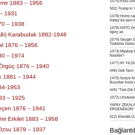
1075) ASELSAN
emir 1883 – 1956
502) Trump’ın 
– 1931
1479) Homo sap
Hatay’da aynı 
70 – 1938
1478) NATO Zir
ilginç an
llı) Karabudak 1882-1948
1074) Gezgin S
Türklerin Gelec
al 1876 – 1956
1073) Maykop Kü
880 – 1974
Nasıldır?
1477) AY YIL
 Örgüç 1876 – 1940
446) Gök Tanrı 
ak 1881 – 1944
1476) İsviçre Al
Buzulları hızla 
84-1953
445) “Türk Dili
883 – 1925
1072) Unutulan 
YAPAY ZEKAL
çen 1876 – 1941
ERGENEKON”
422) Elendik Ü
ir Erkilet 1883 – 1958
 Özsu 1879 – 1937
Bağlantı