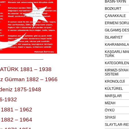
BASIN-YAYIN
BOZKURT
ÇANAKKALE
ERMENİ SOR
GILGAMIŞ DES
İSLAMİYET
KAHRAMANLAR
KAŞGARLI MA
TÜRK
————————————–
KATEGORİLE
TATÜRK 1881 – 1938
KIRMIZI-SİYA
SİSTEMİ
iz Gürman 1882 – 1966
KRONOLOJİ
ldeniz 1875-1948
KÜLTÜREL
MARŞLAR
86-1932
MİZAH
 1881 – 1962
ÖYKÜ
SİYASİ
 1882 – 1964
SLAYTLAR-RE