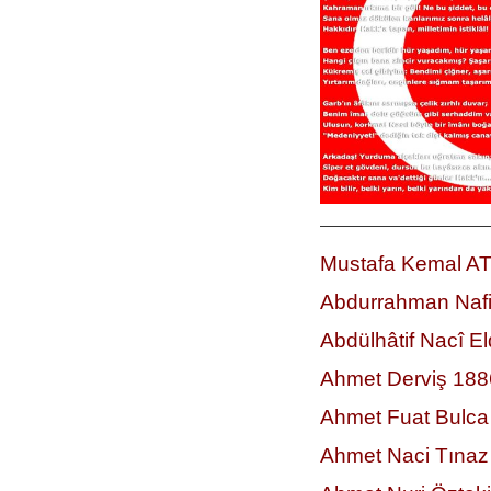
—————————————
Mustafa Kemal A
Abdurrahman Naf
Abdülhâtif Nacî E
Ahmet Derviş 18
Ahmet Fuat Bulca
Ahmet Naci Tınaz