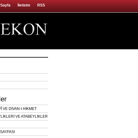
 Sayfa
İletisim
RSS
ler
 VE DİVAN-I HİKMET
LİKLERİ VE ATABEYLİKLER
SAYFASI