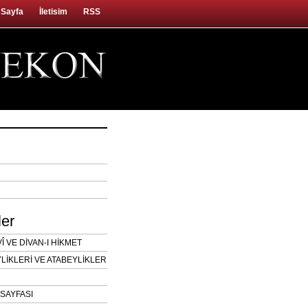
 Sayfa
İletisim
RSS
ler
 VE DİVAN-I HİKMET
LİKLERİ VE ATABEYLİKLER
SAYFASI