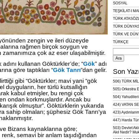
SOSYAL
TEŞKİLAT-I M
TÜRK ATASÖZ
TÜRK DÜNYAS
TÜRK VE DÜN
 yönünden zengin ve ileri düzeyde
TÜRKÇE
malarına rağmen birçok soygun ve
Arama:
n zamanımıza çok az eser ulaşabilmiştir.
k adını kullanan Göktürkler’de; “
Gök
” adı
ına göre taptıkları “
Gök Tanrı
“dan gelir.
Son Yazı
irttiği gibi “Göktürkler; mavi yani “gök
506) TÜRK MİL
l duyguların, her türlü kutsallığın
505) Orkestra 
arak kabul etmişler, bu rengi çok
504) Yahudileri
en ondan korkmuşlardır. Ancak bu
 karışık olmuştur”. Göktürklerin yukarıda
424) VATAN SE
ra sahip olmaları; şüphesiz Gök Tanrı’ya
423) Aydınlanm
naklanmıştır.
447) Harda Tür
ve Bizans kaynaklarına göre;
503) Devlet Akl
Akıl Nedir? Muk
 renk, semavi bir anlam taşıdığından