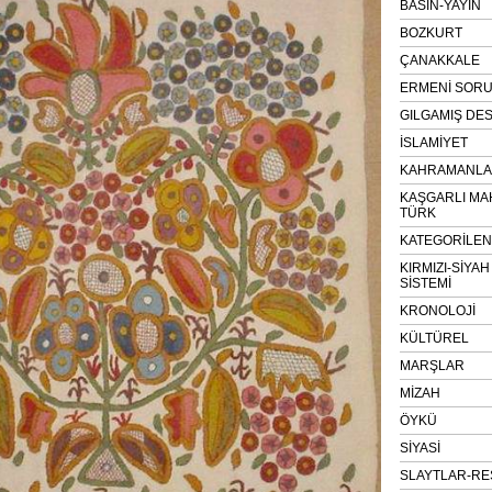
BASIN-YAYIN
BOZKURT
ÇANAKKALE
ERMENİ SOR
GILGAMIŞ DES
İSLAMİYET
KAHRAMANLAR
KAŞGARLI MA
TÜRK
KATEGORİLE
KIRMIZI-SİYA
SİSTEMİ
KRONOLOJİ
KÜLTÜREL
MARŞLAR
MİZAH
ÖYKÜ
SİYASİ
SLAYTLAR-RE