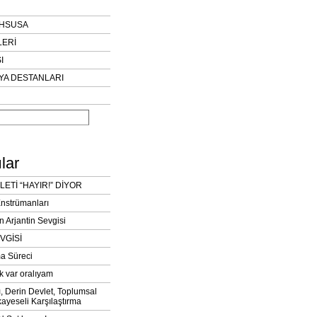
AHSUSA
LERİ
I
YA DESTANLARI
lar
LETİ “HAYIR!” DİYOR
Enstrümanları
n Arjantin Sevgisi
VGİSİ
a Süreci
k var oralıyam
ı, Derin Devlet, Toplumsal
ayeseli Karşılaştırma