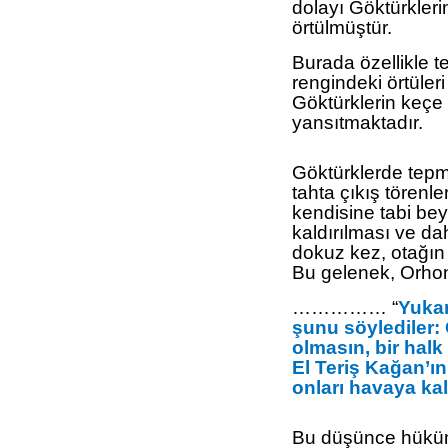
dolayı Göktürkleri
örtülmüştür.
Burada özellikle t
rengindeki örtüler
Göktürklerin keçe 
yansıtmaktadır.
Göktürklerde tepme
tahta çıkış törenle
kendisine tabi bey
kaldırılması ve d
dokuz kez, otağın
Bu gelenek, Orhon 
…………… “
Yukar
şunu söylediler: 
olmasın, bir ha
El Teriş Kağan’ın
onları havaya kal
Bu düşünce hükümd