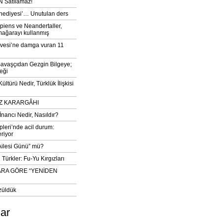
 Satılamaz!
‘hediyesi’… Unutulan ders
iens ve Neandertaller,
mağarayı kullanmış
vesi’ne damga vuran 11
avaşçıdan Gezgin Bilgeye;
eği
ltürü Nedir, Türklük İlişkisi
DIZ KARARGÂHI
İnancı Nedir, Nasıldır?
pleri’nde acil durum:
eriyor
 Ailesi Günü” mü?
Türkler: Fu-Yu Kırgızları
ARA GÖRE “YENİDEN
züldük
lar