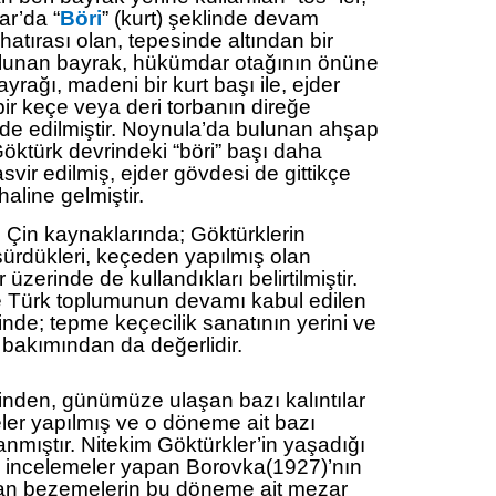
ar’da “
Böri
” (kurt) şeklinde devam
n hatırası olan, tepesinde altından bir
bulunan bayrak, hükümdar otağının önüne
ayrağı, madeni bir kurt başı ile, ejder
ir keçe veya deri torbanın direğe
lde edilmiştir. Noynula’da bulunan ahşap
öktürk devrindeki “böri” başı daha
svir edilmiş, ejder gövdesi de gittikçe
line gelmiştir.
 Çin kaynaklarında; Göktürklerin
sürdükleri, keçeden yapılmış olan
 üzerinde de kullandıkları belirtilmiştir.
be Türk toplumunun devamı kabul edilen
nde; tepme keçecilik sanatının yerini ve
bakımından da değerlidir.
nden, günümüze ulaşan bazı kalıntılar
ler yapılmış ve o döneme ait bazı
zanmıştır. Nitekim Göktürkler’in yaşadığı
 incelemeler yapan Borovka(1927)’nın
lan bezemelerin bu döneme ait mezar