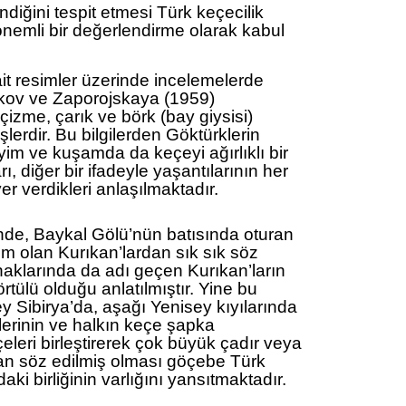
endiğini tespit etmesi Türk keçecilik
önemli bir değerlendirme olarak kabul
it resimler üzerinde incelemelerde
kov ve Zaporojskaya (1959)
çizme, çarık ve börk (bay giysisi)
işlerdir. Bu bilgilerden Göktürklerin
iyim ve kuşamda da keçeyi ağırlıklı bir
rı, diğer bir ifadeyle yaşantılarının her
r verdikleri anlaşılmaktadır.
inde, Baykal Gölü’nün batısında oturan
m olan Kurıkan’lardan sık sık söz
ynaklarında da adı geçen Kurıkan’ların
rtülü olduğu anlatılmıştır. Yine bu
 Sibirya’da, aşağı Yenisey kıyılarında
lerinin ve halkın keçe şapka
çeleri birleştirerek çok büyük çadır veya
an söz edilmiş olması göçebe Türk
daki birliğinin varlığını yansıtmaktadır.