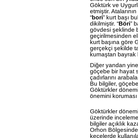
Göktürk ve Uygurl
etmiştir. Atalarını
“
bori
” kurt başı 
dikilmiştir. “
Böri
” b
gövdesi şeklinde b
geçirilmesinden e
kurt başına göre G
gerçekçi şekilde ta
kumaştan bayrak ha
Diğer yandan yine
göçebe bir hayat 
çadırlarını arabalar
Bu bilgiler, göçe
Göktürkler dönemi
önemini koruması 
Göktürkler dönemi
üzerinde inceleme
bilgiler açıklık ka
Orhon Bölgesinde
keçelerde kullanı