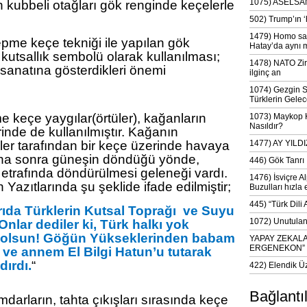
1075) ASELSAN
n kubbeli otağları gök renginde keçelerle
502) Trump’ın 
1479) Homo sap
epme keçe tekniği ile yapılan gök
Hatay’da aynı 
i kutsallık sembolü olarak kullanılması;
1478) NATO Zir
sanatına gösterdikleri önemi
ilginç an
1074) Gezgin S
Türklerin Gelec
 keçe yaygılar(örtüler), kağanların
1073) Maykop Kü
Nasıldır?
rinde de kullanılmıştır. Kağanın
ler tarafından bir keçe üzerinde havaya
1477) AY YIL
aha sonra güneşin döndüğü yönde,
446) Gök Tanrı 
 etrafında döndürülmesi geleneği vardı.
1476) İsviçre Al
Yazıtlarında şu şeklide ifade edilmiştir;
Buzulları hızla 
445) “Türk Dili
ıda Türklerin Kutsal Toprağı ve Suyu
1072) Unutulan 
Onlar dediler ki, Türk halkı yok
lk olsun! Göğün Yükseklerinden babam
YAPAY ZEKAL
ERGENEKON”
 ve annem El Bilgi Hatun’u tutarak
dırdı.
“
422) Elendik Ü
Bağlantı
arların, tahta çıkışları sırasında keçe