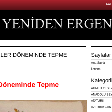
Ana
KLER DÖNEMİNDE TEPME
Sayfalar
Ana Sayfa
İletisim
Kategori
 Döneminde Tepme
AHMED YESEVÎ
ANADOLU BEY
ATATÜRK
AZERBAYCAN 