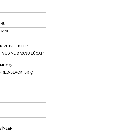
UNU
TANI
 VE BİLGİNLER
HMUD VE DİVANÜ LÜGATİ'T
NMEMİŞ
H (RED-BLACK) BRİÇ
SİMLER