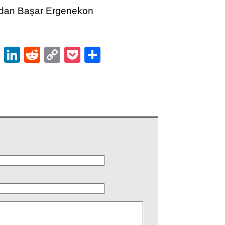
vidan Başar Ergenekon
ok
er
atsApp
Email
LinkedIn
Reddit
Copy
Pocket
Share
Link