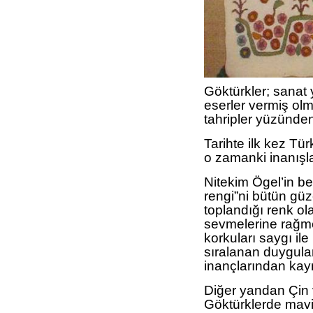
Göktürkler; sanat
eserler vermiş ol
tahripler yüzünde
Tarihte ilk kez Tür
o zamanki inanışlar
Nitekim Ögel’in bel
rengi”ni bütün güze
toplandığı renk ol
sevmelerine rağm
korkuları saygı ile
sıralanan duygula
inançlarından kay
Diğer yandan Çin 
Göktürklerde mavi