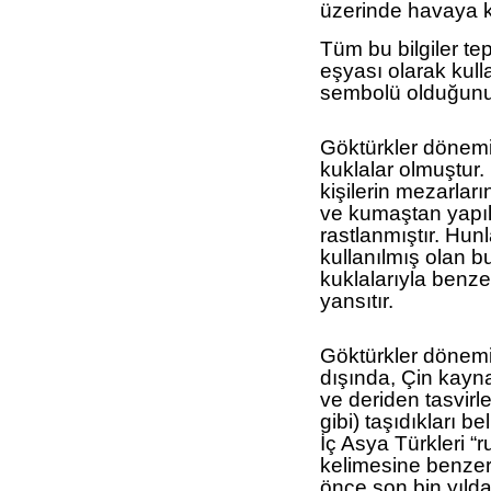
üzerinde havaya kal
Tüm bu bilgiler t
eşyası olarak kull
sembolü olduğunu
Göktürkler dönemin
kuklalar olmuştur
kişilerin mezarları
ve kumaştan yapıl
rastlanmıştır. Hun
kullanılmış olan b
kuklalarıyla benzer
yansıtır.
Göktürkler dönemi
dışında, Çin kayna
ve deriden tasvirle
gibi) taşıdıkları b
İç Asya Türkleri “
kelimesine benzer 
önce son bin yıldan