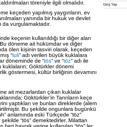
dırılmaları töreniyle ilgili olmalıdır.
Giriş Yap
epme keçeden yapılmış yaygınların, ev
anılmaları yanında bir hukuk ve devlet
 da vurgulamaktadır.
de keçenin kullanıldığı bir diğer alan
. Bu döneme ait hükümdar ve diğer
nda ölen kişinin tasviri olarak, keçeden
mış “
tuli
” adı verilen büyük kuklalara
lar döneminde de “
tös
” ve “
töz
” adı ile
u kuklaların; Göktürkler dönemi
lik göstermesi, kültür birliğinin devamını
ne ait mezarlardan çıkan kuklalar
klarında; Göktürkler’in Tanrıların keçe
rini yaptıkları ve bunları direklerde (alem
elirtilmiştir. Bu şekilde ongunlara bugünkü
ruh” anlamında eski Türkçede “töz”
şekilde “tös” demektedirler. Milattan
 beri bayrak yerine kullanılan “tös” ler,