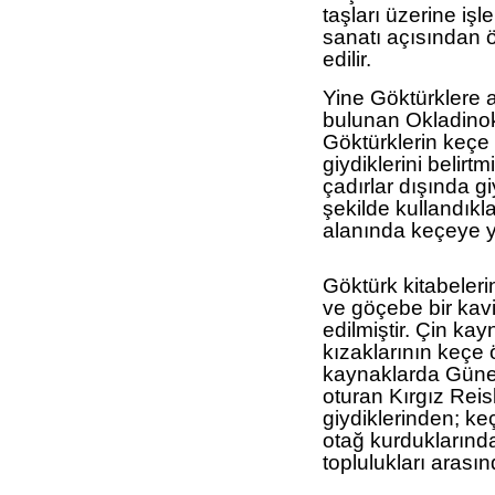
taşları üzerine işl
sanatı açısından 
edilir.
Yine Göktürklere a
bulunan Okladino
Göktürklerin keçe 
giydiklerini belirtm
çadırlar dışında g
şekilde kullandıkla
alanında keçeye ye
Göktürk kitabeler
ve göçebe bir kavi
edilmiştir. Çin ka
kızaklarının keçe ö
kaynaklarda Güney
oturan Kırgız Reis
giydiklerinden; ke
otağ kurduklarınd
toplulukları arasın