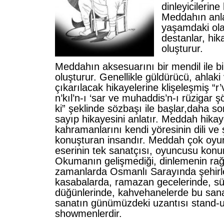
dinleyicilerine
Meddahın anla
yaşamdaki olay
destanlar, hik
oluşturur.
Meddahın aksesuarını bir mendil ile b
oluşturur. Genellikle güldürücü, ahlak
çıkarılacak hikayelerine klişeleşmiş “r’
n’kıl’n-ı ‘sar ve muhaddis’n-ı rüzigar ş
ki” şeklinde sözbaşı ile başlar,daha s
sayıp hikayesini anlatır. Meddah hika
kahramanlarını kendi yöresinin dili ve şi
konuşturan insandır. Meddah çok oyunc
eserinin tek sanatçısı, oyuncusu kon
Okumanın gelişmediği, dinlemenin ra
zamanlarda Osmanlı Sarayında şehirl
kasabalarda, ramazan gecelerinde, s
düğünlerinde, kahvehanelerde bu sana
sanatın günümüzdeki uzantısı stand-
showmenlerdir.