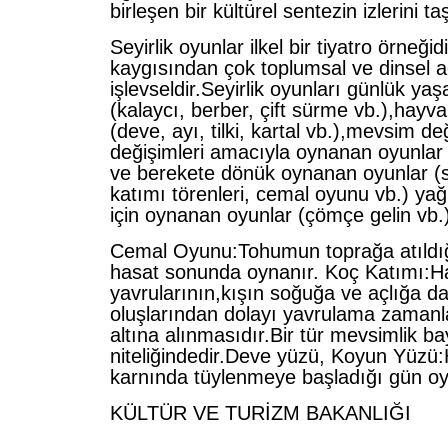
birleşen bir kültürel sentezin izlerini taş
Seyirlik oyunlar ilkel bir tiyatro örneğid
kaygısından çok toplumsal ve dinsel 
işlevseldir.Seyirlik oyunları günlük yaş
(kalaycı, berber, çift sürme vb.),hayvan
(deve, ayı, tilki, kartal vb.),mevsim deği
değişimleri amacıyla oynanan oyunlar 
ve berekete dönük oynanan oyunlar (
katımı törenleri, cemal oyunu vb.) y
için oynanan oyunlar (çömçe gelin vb.)
Cemal Oyunu:Tohumun toprağa atıldığ
hasat sonunda oynanır. Koç Katımı:
yavrularının,kışın soğuğa ve açlığa d
oluşlarından dolayı yavrulama zamanla
altına alınmasıdır.Bir tür mevsimlik b
niteliğindedir.Deve yüzü, Koyun Yüzü
karnında tüylenmeye başladığı gün o
KÜLTÜR VE TURİZM BAKANLIĞI