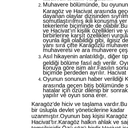
Muhavere bölümünde, bu oyunun b
Karagöz ve Hacivat arasında geç
dayanan olaylar dizisinden sıyrılm
somutlaştırılmış ikili konuşma ye
tekerleme biçiminde de olabilir.
ve Hacivat’ın kişilik özellikleri ve 
birbirlerine karşıt özellikleri vurg
oyunla ilgili olabildiği gibi, ilgisiz 
yanı sıra çifte Karagözlü muhave
muhaveresi ve ara muhavere çeşitl
Asıl hikayenin anlatıldığı, diğer ti
geldiği bölüme fasıl adı verilir. O
konuya göre isim alır.Fasılın son
biçimde perdeden ayrılır. Hacivat
Oyunun sonunun haber verildiği 
arasında geçen bitiş bölümünde s
hatalar için özür dilenip bir sonr
yapılır ve oyun sona erer.
Karagöz’de hiciv ve taşlama vardır.Bu
bir üslupla devlet yöneticilerine kadar
uzanmıştır.Oyunun baş kişisi Karagöz
Hacivat’tır.Karagöz halkın ahlak ve 