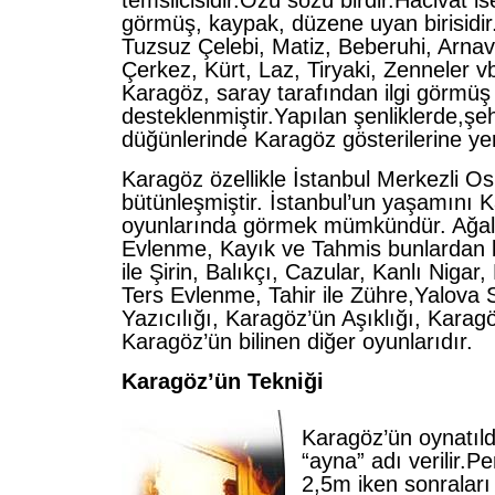
temsilcisidir.Özü sözü birdir.Hacivat i
görmüş, kaypak, düzene uyan birisidir.D
Tuzsuz Çelebi, Matiz, Beberuhi, Arnav
Çerkez, Kürt, Laz, Tiryaki, Zenneler vb
Karagöz, saray tarafından ilgi görmüş
desteklenmiştir.Yapılan şenliklerde,şe
düğünlerinde Karagöz gösterilerine yer 
Karagöz özellikle İstanbul Merkezli Os
bütünleşmiştir. İstanbul’un yaşamını 
oyunlarında görmek mümkündür. Ağal
Evlenme, Kayık ve Tahmis bunlardan b
ile Şirin, Balıkçı, Cazular, Kanlı Nigar
Ters Evlenme, Tahir ile Zühre,Yalova 
Yazıcılığı, Karagöz’ün Aşıklığı, Karag
Karagöz’ün bilinen diğer oyunlarıdır.
Karagöz’ün Tekniği
Karagöz’ün oynatıl
“ayna” adı verilir.Pe
2,5m iken sonralar