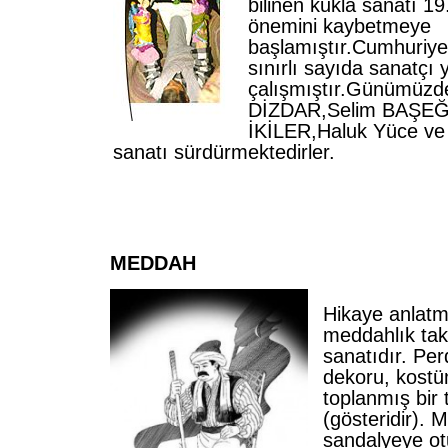
bilinen kukla sanatı 19
önemini kaybetmeye
başlamıştır.Cumhuriy
sınırlı sayıda sanatçı
çalışmıştır.Günümüzde
DİZDAR,Selim BAŞEĞ
İKİLER,Haluk Yüce v
sanatı sürdürmektedirler.
MEDDAH
Hikaye anlatm
meddahlık tak
sanatıdır. Per
dekoru, kostü
toplanmış bir
(gösteridir). 
sandalyeye ot