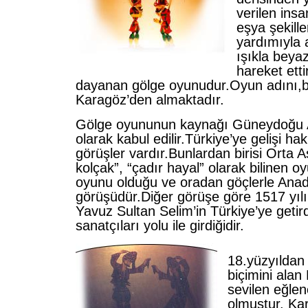
verilen ins
eşya şekille
yardımıyla 
ışıkla beya
hareket etti
dayanan gölge oyunudur.Oyun adını,ba
Karagöz’den almaktadır.
Gölge oyununun kaynağı Güneydoğu A
olarak kabul edilir.Türkiye’ye gelişi ha
görüşler vardır.Bunlardan birisi Orta A
kolçak”, “çadır hayal” olarak bilinen o
oyunu olduğu ve oradan göçlerle Anadol
görüşüdür.Diğer görüşe göre 1517 yılı
Yavuz Sultan Selim’in Türkiye’ye getir
sanatçıları yolu ile girdiğidir.
18.yüzyıldan 
biçimini alan
sevilen eğlen
olmuştur. Ka