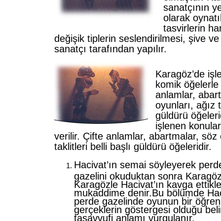
sanatçının y
olarak oynatı
tasvirlerin ha
değişik tiplerin seslendirilmesi, şive ve 
sanatçı tarafından yapılır.
Karagöz’de işl
komik öğelerle v
anlamlar, abar
oyunları, ağız ta
güldürü öğeler
işlenen konula
verilir. Çifte anlamlar, abartmalar, söz
taklitleri belli başlı güldürü öğeleridir.
Hacivat’ın semai söyleyerek perde
gazelini okuduktan sonra Karagöz
Karagözle Hacivat’ın kavga ettikle
mukaddime denir.Bu bölümde Haci
perde gazelinde oyunun bir öğre
gerçeklerin göstergesi olduğu belir
tasavvufi anlamı vurgulanır.