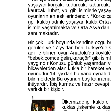
yaşayan korçak, kudurcuk, kaburcuk,
kaurcak, lubet, vb. gibi isimlerle yaşay
oyunların en eskilerindendir. “Korkolç
(ipli kukla) adı ile yaşayan kukla Ort
isimle yaşatılmakta ve Orta Asya’dan ge
sanılmaktadır.
Bir çok Türk boyunda kendine özgü bas
görülen ve 17.yy’dan beri Türkiye’de ş
adı ile bilinen oyun Anadolu’da köylül
“bebek,çömce gelin,karaçör” gibi isiml
yaygındır.Konusu günlük yaşamdan v
hikayelerden alan kukla bir hareket v
oyunudur.14. yy’dan bu yana oynatıld
bilinmektedir.Bu oyunun baş kahraman
ihtiyardır. İbiş kurnaz ve hazır cevaptır
varlıklı bir kişidir.
Ülkemizde ipli kukla,el
kuklası,iskemle kuklası 