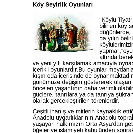
Köy Seyirlik Oyunları
“Köylü Tiyatr
bilinen köy s
düğünlerde,
da yılın belir
köylülerimizi
yapma”,”oyu
altında berek
ve yeni yılı karşılamak amacıyla oynad
içerikli oyunlardır.Bu oyunlar meydanl
kışın oda içerisinde de oynanmaktadır
günümüze değişim göstererek ulaşan 
önceleri yaşantının daha verimli olabi
güçlere, tanrılara ya da tanrıya şükran b
olarak gerçekleştirilen törenlerdir.
Çeşitli inanış ve mitlerin kaynaklık etti
Anadolu uygarlıklarının,Anadolu topra
yaşayan halkımızın Orta Asya’dan getir
öğeler ve islamiyeti kabulünden sonrak