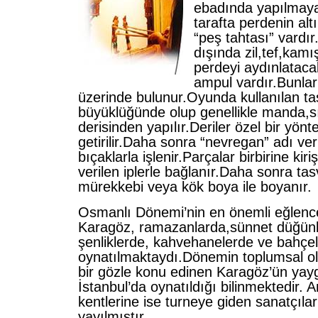
ebadında yapılmaya
tarafta perdenin al
“peş tahtası” vard
dışında zil,tef,kam
perdeyi aydınlataca
ampul vardır.Bunlar
üzerinde bulunur.Oyunda kullanılan ta
büyüklüğünde olup genellikle manda,s
derisinden yapılır.Deriler özel bir yönt
getirilir.Daha sonra “nevregan” adı ver
bıçaklarla işlenir.Parçalar birbirine kir
verilen iplerle bağlanır.Daha sonra tasv
mürekkebi veya kök boya ile boyanır.
Osmanlı Dönemi’nin en önemli eğlence
Karagöz, ramazanlarda,sünnet düğünl
şenliklerde, kahvehanelerde ve bahçe
oynatılmaktaydı.Dönemin toplumsal olay
bir gözle konu edinen Karagöz’ün yayg
İstanbul’da oynatıldığı bilinmektedir. 
kentlerine ise turneye giden sanatçılar 
yayılmıştır.