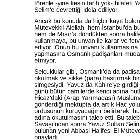
törenle -yine kesin tarih yok- hilafeti 
Selim’e devrettiği iddia ediliyor.
Ancak bu konuda da hiçbir kayıt bul
Mütevekkil-Alellah, hem İstanbul’da
hem de Mısır’a döndükten sonra halif
kullanmaya, bu unvan ile karar ve fe
ediyor. Onun bu unvanı kullanmasına 
yapmasına Osmanlı padişahları müdaha
etmiyor.
Selçuklular gibi, Osmanlı’da da padiş
okutmak ve sikke (para) bastırmak bi
simgesiydi. Yavuz da Kahire’ye girdiği
günü bütün camilerde kendi adına hut
Hicaz’daki (Arap Yarımadası) Müslüma
gönderdiği mektupta da artık Hac yol
ordusunun koruyacağını belirterek, hu
adına okutulmasını talep etti. Bu tale
Savaşı’ndan sonra Yavuz Sultan Selim
bulunan yeni Abbasi Halifesi El Müteve
onayladı.