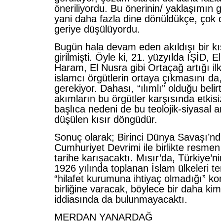
öneriliyordu. Bu önerinin/ yaklaşımın g
yani daha fazla dine dönüldükçe, çok 
geriye düşülüyordu.
Bugün hala devam eden akıldışı bir k
girilmişti. Öyle ki, 21. yüzyılda IŞİD, 
Haram, El Nusra gibi Ortaçağ artığı ilk
islamcı örgütlerin ortaya çıkmasını d
gerekiyor. Dahası, “ılımlı” olduğu belirt
akımların bu örgütler karşısında etkis
başlıca nedeni de bu teolojik-siyasal a
düşülen kısır döngüdür.
Sonuç olarak; Birinci Dünya Savaşı’nda
Cumhuriyet Devrimi ile birlikte resmen
tarihe karışacaktı. Mısır’da, Türkiye’ni
1926 yılında toplanan İslam ülkeleri tem
“hilafet kurumuna ihtiyaç olmadığı” 
birliğine varacak, böylece bir daha kims
iddiasında da bulunmayacaktı.
MERDAN YANARDAĞ