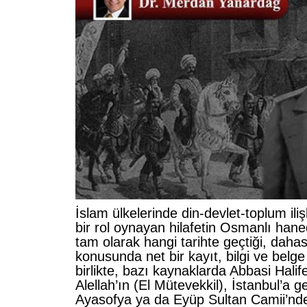
İslam ülkelerinde din-devlet-toplum iliş
bir rol oynayan hilafetin Osmanlı hane
tam olarak hangi tarihte geçtiği, daha
konusunda net bir kayıt, bilgi ve belg
birlikte, bazı kaynaklarda Abbasi Halif
Alellah’ın (El Mütevekkil), İstanbul’a ge
Ayasofya ya da Eyüp Sultan Camii’nde