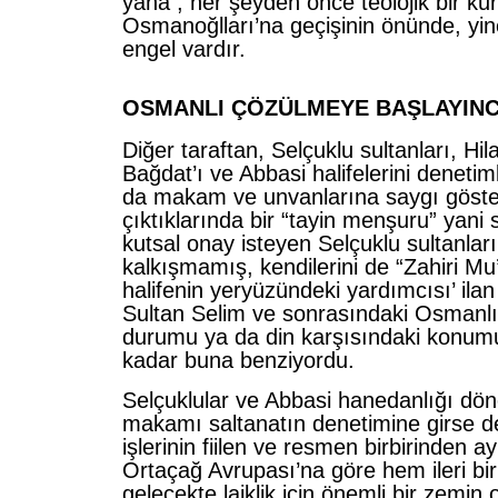
yana , her şeyden önce teolojik bir kur
Osmanoğlları’na geçişinin önünde, yine
engel vardır.
OSMANLI ÇÖZÜLMEYE BAŞLAYIN
Diğer taraftan, Selçuklu sultanları, Hil
Bağdat’ı ve Abbasi halifelerini denetiml
da makam ve unvanlarına saygı göster
çıktıklarında bir “tayin menşuru” yani s
kutsal onay isteyen Selçuklu sultanları
kalkışmamış, kendilerini de “Zahiri Mu’
halifenin yeryüzündeki yardımcısı’ ilan
Sultan Selim ve sonrasındaki Osmanlı 
durumu ya da din karşısındaki konumu
kadar buna benziyordu.
Selçuklular ve Abbasi hanedanlığı dön
makamı saltanatın denetimine girse de-
işlerinin fiilen ve resmen birbirinden a
Ortaçağ Avrupası’na göre hem ileri b
gelecekte laiklik için önemli bir zemin