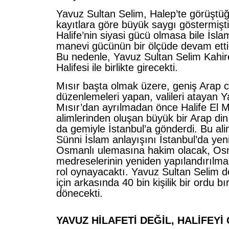
Yavuz Sultan Selim, Halep’te görüştüğ
kayıtlara göre büyük saygı göstermişt
Halife’nin siyasi gücü olmasa bile İsl
manevi gücünün bir ölçüde devam ettiğ
Bu nedenle, Yavuz Sultan Selim Kahir
Halifesi ile birlikte girecekti.
Mısır başta olmak üzere, geniş Arap c
düzenlemeleri yapan, valileri atayan 
Mısır’dan ayrılmadan önce Halife El M
alimlerinden oluşan büyük bir Arap di
da gemiyle İstanbul’a gönderdi. Bu ali
Sünni İslam anlayışını İstanbul’da yen
Osmanlı ulemasına hakim olacak, Osm
medreselerinin yeniden yapılandırılma
rol oynayacaktı. Yavuz Sultan Selim d
için arkasında 40 bin kişilik bir ordu b
dönecekti.
YAVUZ HİLAFETİ DEĞİL, HALİFEYİ 