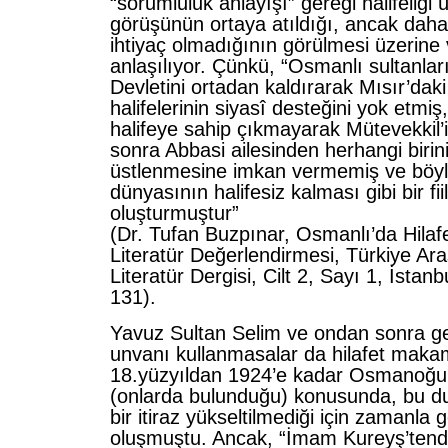
“sorumluluk anlayışı” gereği halifeliği 
görüşünün ortaya atıldığı, ancak dah
ihtiyaç olmadığının görülmesi üzerine 
anlaşılıyor. Çünkü, “Osmanlı sultanlar
Devletini ortadan kaldırarak Mısır’dak
halifelerinin siyasî desteğini yok etmiş,
halifeye sahip çıkmayarak Mütevekkil
sonra Abbasi ailesinden herhangi birinin
üstlenmesine imkan vermemiş ve böyl
dünyasının halifesiz kalması gibi bir fi
oluşturmuştur”
(Dr. Tufan Buzpınar, Osmanlı’da Hilafe
Literatür Değerlendirmesi, Türkiye Ara
Literatür Dergisi, Cilt 2, Sayı 1, İstanb
131).
Yavuz Sultan Selim ve ondan sonra ge
unvanı kullanmasalar da hilafet maka
18.yüzyıldan 1924’e kadar Osmanoğull
(onlarda bulunduğu) konusunda, bu d
bir itiraz yükseltilmediği için zamanla 
oluşmuştu. Ancak, “İmam Kureyş’tendi