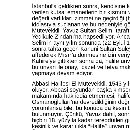
İstanbul’a geldikten sonra, kendisine 
verilen kutsal emanetlerin bir kısmını 
değerli varlıkları zimmetine geçirdiği (h
iddiasıyla suçlanan ve bu nedeniyle 
Mütevekkil, Yavuz Sultan Selim taraf
Yedikule Zindanı’na hapsediliyor. Anc
Selim’in aynı yılın sonunda (22 Eylül
sonra tahta geçen Kanuni Sultan Süle
affederek Mısır’a dönmesine izin veriy
Kahire’ye gittikten sonra da, halife u
bu unvan ile onay, icazet ve fetva ma
yapmaya devam ediyor.
Abbasi Halifesi El Mütevekkil, 1543 yı
ölüyor. Abbasi soyundan başka kimsen
makamında hak iddia etmemesi, halife
Osmanoğlulları’na devredildiğinin doğ
yorumlansa bile, bu konuda da kesin b
bulunmuyor. Çünkü, Yavuz dahil, sonra
hiçbiri 18. yüzyıla kadar tereddütleri g
kesinlik ve kararlılıkla “Halife” unvanı