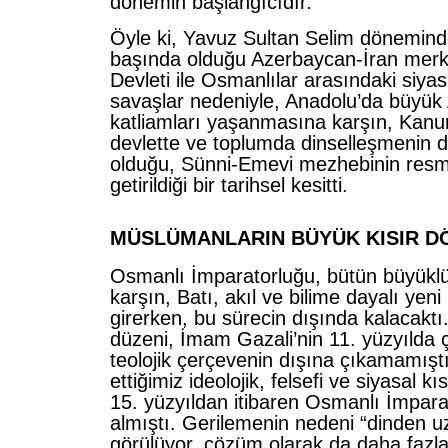
dönemin başlangıcıdır.
Öyle ki, Yavuz Sultan Selim döneminde
başında olduğu Azerbaycan-İran merke
Devleti ile Osmanlılar arasındaki siya
savaşlar nedeniyle, Anadolu’da büyük
katliamları yaşanmasına karşın, Kanu
devlette ve toplumda dinselleşmenin 
olduğu, Sünni-Emevi mezhebinin resmi 
getirildiği bir tarihsel kesitti.
MÜSLÜMANLARIN BÜYÜK KISIR 
Osmanlı İmparatorluğu, bütün büyükl
karşın, Batı, akıl ve bilime dayalı yen
girerken, bu sürecin dışında kalacaktı
düzeni, İmam Gazali’nin 11. yüzyılda ç
teolojik çerçevenin dışına çıkamamıştı
ettiğimiz ideolojik, felsefi ve siyasal k
15. yüzyıldan itibaren Osmanlı İmpara
almıştı. Gerilemenin nedeni “dinden 
görülüyor, çözüm olarak da daha fazla