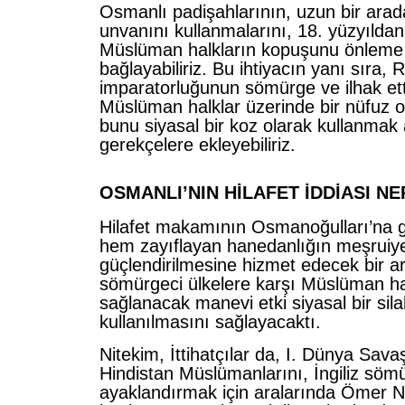
Osmanlı padişahlarının, uzun bir arad
unvanını kullanmalarını, 18. yüzyıldan
Müslüman halkların kopuşunu önleme
bağlayabiliriz. Bu ihtiyacın yanı sıra, R
imparatorluğunun sömürge ve ilhak ett
Müslüman halklar üzerinde bir nüfuz 
bunu siyasal bir koz olarak kullanmak
gerekçelere ekleyebiliriz.
OSMANLI’NIN HİLAFET İDDİASI NE
Hilafet makamının Osmanoğulları’na ge
hem zayıflayan hanedanlığın meşruiye
güçlendirilmesine hizmet edecek bir a
sömürgeci ülkelere karşı Müslüman ha
sağlanacak manevi etki siyasal bir sila
kullanılmasını sağlayacaktı.
Nitekim, İttihatçılar da, I. Dünya Sava
Hindistan Müslümanlarını, İngiliz sömü
ayaklandırmak için aralarında Ömer Nac