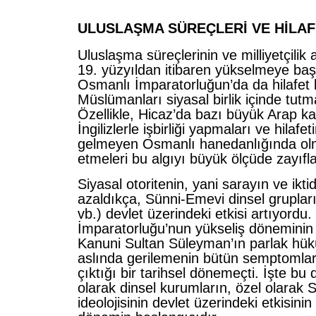
ULUSLAŞMA SÜREÇLERİ VE HİLAF
Uluslaşma süreçlerinin ve milliyetçilik 
19. yüzyıldan itibaren yükselmeye baş
Osmanlı İmparatorluğun’da da hilafet
Müslümanları siyasal birlik içinde tut
Özellikle, Hicaz’da bazı büyük Arap kab
İngilizlerle işbirliği yapmaları ve hilafe
gelmeyen Osmanlı hanedanlığında olm
etmeleri bu algıyı büyük ölçüde zayıfla
Siyasal otoritenin, yani sarayın ve ikt
azaldıkça, Sünni-Emevi dinsel grupları
vb.) devlet üzerindeki etkisi artıyordu
İmparatorluğu’nun yükseliş döneminin
Kanuni Sultan Süleyman’ın parlak hükü
aslında gerilemenin bütün semptomlar
çıktığı bir tarihsel dönemeçti. İşte b
olarak dinsel kurumların, özel olarak
ideolojisinin devlet üzerindeki etkisinin 