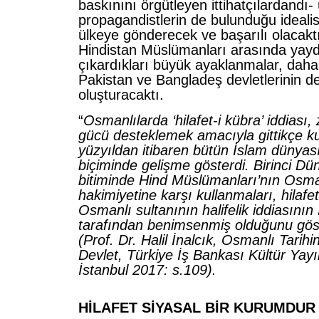
baskınını örgütleyen ittihatçılardandı- 
propagandistlerin de bulunduğu idealis
ülkeye gönderecek ve başarılı olacaktı. 
Hindistan Müslümanları arasında yaydık
çıkardıkları büyük ayaklanmalar, dah
Pakistan ve Bangladeş devletlerinin de
oluşturacaktı.
“
Osmanlılarda ‘hilafet-i kübra’ iddiası,
gücü desteklemek amacıyla gittikçe ku
yüzyıldan itibaren bütün İslam dünyası
biçiminde gelişme gösterdi. Birinci D
bitiminde Hind Müslümanları’nın Osmanlı
hakimiyetine karşı kullanmaları, hilafet
Osmanlı sultanının halifelik iddiasını
tarafından benimsenmiş olduğunu gös
(Prof. Dr. Halil İnalcık,
Osmanlı Tarihin
Devlet
, Türkiye İş Bankası Kültür Yayı
İstanbul
2017: s.109).
HİLAFET SİYASAL BİR KURUMDUR