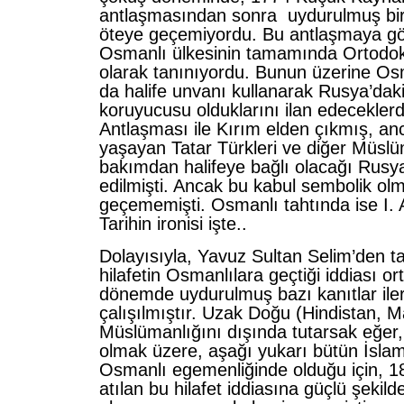
antlaşmasından sonra uydurulmuş bi
öteye geçemiyordu. Bu antlaşmaya g
Osmanlı ülkesinin tamamında Ortodok
olarak tanınıyordu. Bunun üzerine Os
da halife unvanı kullanarak Rusya’da
koruyucusu olduklarını ilan edecekler
Antlaşması ile Kırım elden çıkmış, a
yaşayan Tatar Türkleri ve diğer Müslü
bakımdan halifeye bağlı olacağı Rusya
edilmişti. Ancak bu kabul sembolik ol
geçememişti. Osmanlı tahtında ise I. 
Tarihin ironisi işte..
Dolayısıyla, Yavuz Sultan Selim’den t
hilafetin Osmanlılara geçtiği iddiası or
dönemde uydurulmuş bazı kanıtlar ile
çalışılmıştır. Uzak Doğu (Hindistan, M
Müslümanlığını dışında tutarsak eğer
olmak üzere, aşağı yukarı bütün İsla
Osmanlı egemenliğinde olduğu için, 18
atılan bu hilafet iddiasına güçlü şekild