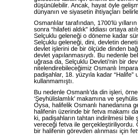
düşünülebilir. Ancak, hayat öyle geliş
dünyanın ve siyasetin ihtiyaçları belirle
Osmanlılar tarafından, 1700’lü yılların
sonra “hilafeti aldık” iddiası ortaya atı
Selçuklu geleneği o döneme kadar sü
Selçuklu geleneği, dini, devletin dene
devlet işlerini de bir ölçüde dinden bağ
devlet yapılanmasıydı. Bu nedenle bell
uğrasa da, Selçuklu Devleti’nin bir de
nitelendirebileceğimiz Osmanlı İmpara
padişahlar, 18. yüzyıla kadar “Halife” 
kullanmamıştı.
Bu nedenle Osmanlı’da din işleri, örn
‘Şeyhülislamlık’ makamına ve şeyhülis
Oysa, halifelik Osmanlı hanedanına g
halifenin üzerinde bir fetva makamı d
ki, padişahların tahtan indirilmesi bile
vereceği fetva ile gerçekleştiriliyordu
bir halifenin görevden alınması için f