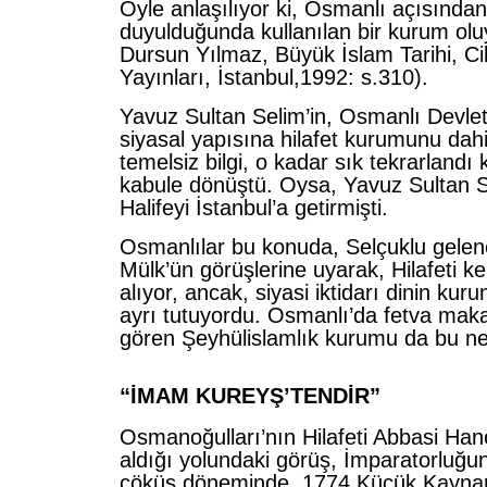
Öyle anlaşılıyor ki, Osmanlı açısından 
duyulduğunda kullanılan bir kurum olu
Dursun Yılmaz, Büyük İslam Tarihi, Ci
Yayınları, İstanbul,1992: s.310).
Yavuz Sultan Selim’in, Osmanlı Devlet
siyasal yapısına hilafet kurumunu dahil 
temelsiz bilgi, o kadar sık tekrarlandı 
kabule dönüştü. Oysa, Yavuz Sultan Sel
Halifeyi İstanbul’a getirmişti.
Osmanlılar bu konuda, Selçuklu gelen
Mülk’ün görüşlerine uyarak, Hilafeti k
alıyor, ancak, siyasi iktidarı dinin ku
ayrı tutuyordu. Osmanlı’da fetva maka
gören Şeyhülislamlık kurumu da bu n
“İMAM KUREYŞ’TENDİR”
Osmanoğulları’nın Hilafeti Abbasi Ha
aldığı yolundaki görüş, İmparatorluğu
çöküş döneminde, 1774 Küçük Kayna