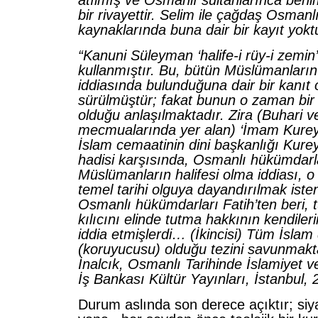
bir rivayettir. Selim ile çağdaş Osmanl
kaynaklarında buna dair bir kayıt yokt
“Kanuni Süleyman ‘halife-i rüy-i zemin
kullanmıştır. Bu, bütün Müslümanların h
iddiasında bulunduğuna dair bir kanıt o
sürülmüştür; fakat bunun o zaman bir
olduğu anlaşılmaktadır. Zira (Buhari v
mecmualarında yer alan) ‘İmam Kureyş’
İslam cemaatinin dini başkanlığı Kureyş
hadisi karşısında, Osmanlı hükümdarl
Müslümanların halifesi olma iddiası, 
temel tarihi olguya dayandırılmak istenm
Osmanlı hükümdarları Fatih’ten beri, 
kılıcını elinde tutma hakkının kendiler
iddia etmişlerdi… (İkincisi) Tüm İslam
(koruyucusu) olduğu tezini savunmakta
İnalcık, Osmanlı Tarihinde İslamiyet v
İş Bankası Kültür Yayınları, İstanbul,
Durum aslında son derece açıktır; siya