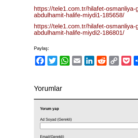
https://tele1.com.tr/hilafet-osmanliya-
abdulhamit-halife-miydi1-185658/
https://tele1.com.tr/hilafet-osmanliya-
abdulhamit-halife-miydi2-186801/
Paylaş:
Facebook
Twitter
WhatsApp
Email
LinkedIn
Reddit
Cop
P
Link
Yorumlar
Yorum yap
Ad Soyad (Gerekli)
Email(Gerekli)