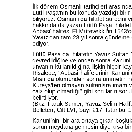
İlk dönem Osmanlı tarihçileri arasınd
Lütfi Paşa’nın bu konuda yazdığı bir r
biliyoruz. Osmanlı’da hilafet sürecini
hakkında da yazan Lütfü Paşa, hilafet
Abbasî halifesi El Mütevekkil’in 1543
Yavuz’dan tam 23 yıl sonra gündeme g
ediyor.
Lütfü Paşa da, hilafetin Yavuz Sultan 
devredildiğine ve ondan sonra Kanuni
unvanın kullanıldığına ilişkin hiçbir k
Risalede, “Abbasî halifelerinin Kanun
Mısır’da ölümünden sonra ümmetin hal
Kureyş’ten olmayan sultanlara imam v
caiz olup olmadığı” gibi soruların sor
belirtiliyor.
(Bkz. Faruk Sümer, Yavuz Selim Halife
Belleten, Cilt LVI, Sayı 217, İstanbul 
Kanuni’nin, bir ara ortaya çıkan boşluk
sorun meydana gelmesin diye kısa bi