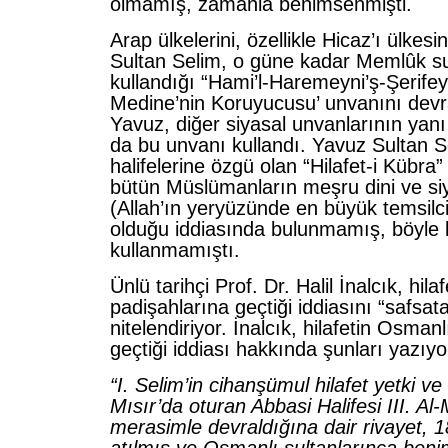
olmamış, zamanla benimsenmişti.
Arap ülkelerini, özellikle Hicaz’ı ülkes
Sultan Selim, o güne kadar Memlûk su
kullandığı “Hami’l-Haremeyni’ş-Şerife
Medine’nin Koruyucusu’ unvanını devrald
Yavuz, diğer siyasal unvanlarının yanı
da bu unvanı kullandı. Yavuz Sultan S
halifelerine özgü olan “Hilafet-i Kübra
bütün Müslümanların meşru dini ve si
(Allah’ın yeryüzünde en büyük temsilci 
olduğu iddiasında bulunmamış, böyle 
kullanmamıştı.
Ünlü tarihçi Prof. Dr. Halil İnalcık, hil
padişahlarına geçtiği iddiasını “safsat
nitelendiriyor. İnalcık, hilafetin Osma
geçtiği iddiası hakkında şunları yazıyo
“I. Selim’in cihanşümul hilafet yetki ve
Mısır’da oturan Abbasi Halifesi III. Al
merasimle devraldığına dair rivayet, 1
atılmış ve Osmanlı sultanlarınca beni