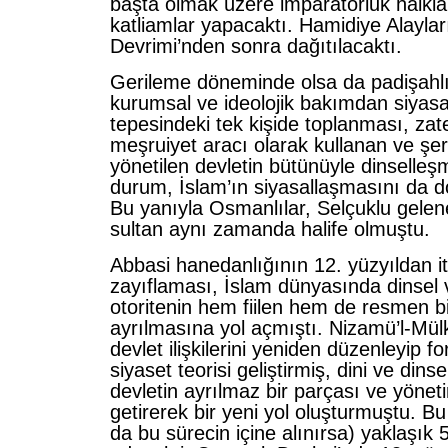
başta olmak üzere imparatorluk halkla
katliamlar yapacaktı. Hamidiye Alayla
Devrimi’nden sonra dağıtılacaktı.
Gerileme döneminde olsa da padişahlık
kurumsal ve ideolojik bakımdan siyasal
tepesindeki tek kişide toplanması, zate
meşruiyet aracı olarak kullanan ve şe
yönetilen devletin bütünüyle dinselleş
durum, İslam’ın siyasallaşmasını da d
Bu yanıyla Osmanlılar, Selçuklu gele
sultan aynı zamanda halife olmuştu.
Abbasi hanedanlığının 12. yüzyıldan i
zayıflaması, İslam dünyasında dinsel 
otoritenin hem fiilen hem de resmen bi
ayrılmasına yol açmıştı. Nizamü’l-Mül
devlet ilişkilerini yeniden düzenleyip f
siyaset teorisi geliştirmiş, dini ve dins
devletin ayrılmaz bir parçası ve yöneti
getirerek bir yeni yol oluşturmuştu. 
da bu sürecin içine alınırsa) yaklaşık