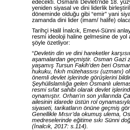
edecekti. Osmanlı Devleti’nde 18. yüzy
yeniden siyasal ve dini liderlik birleştiri
döneminde olduğu gibi “emir” yani siyas
zamanda dini lider (imam/ halife) olaca
Tarihçi Halil İnalcık, Emevi-Sünni anla
resmi ideoloji haline gelmesine de yol
şöyle özetliyor:
“
Devletin din ve dini hareketler karşısı
aşamalardan geçmiştir. Osman Gazi
yaşamış Tursun Fakih’den beri Osman
hukuku, fıkıh mütehassısı (uzmanı) olu
önemli devlet işlerinde görüşlerini bildir
Şeyhülislamlığa gelen Osmanlı ulema
resmi sıfat sahibi olarak devlet işlerin
oynamıştır. Orhan’ın son yıllarında Ça
ailesinin idarede üstün rol oynamasıyl
siyaseti, tarikatların önüne geçmiş gö
Genellikle Mısır’da okumuş ulema, O
medreselerinde eğitime sıkı Sünni doğr
(İnalcık, 2017: s.114).