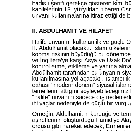
hadis-i şerif’i gerekçe gösteren kimi 
kabilelerinin 18. yüzyıldan itibaren Os
unvanı kullanmalarına itiraz ettiği de bi
II. ABDÜLHAMİT VE HİLAFET
Halife unvanını kullanan ilk ve güçlü 
II. Abdülhamit olacaktı. İslam ülkeler
kopma riskinin büyüdüğü bu dönemde,
ve İngiltere’ye karşı Asya ve Uzak D
kontrol etme, etkileme ve yanına alma 
Abdülhamit tarafından bu unvanın siya
kullanılmasına yol açacaktı. İslamcılık 
dahası “modern dönem” siyasal islamc
temellerini attığını söyleyebileceğimiz
“halife” unvanını sadece dış nedenlerle
ihtiyaçlar nedeniyle de güçlü bir vurgu
Örneğin; Aldülhamit’in kurduğu ve temel
aşiretlerinin oluşturduğu Hamidiye Alayl
ordusu gibi hareket edecek, Ermeniler