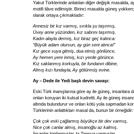
Yakut Türklerinde anlatılan diğer değişik masalda, a
motifi ilâve edilmiştir. Birinci masalda güneş yokken
olarak ortaya çıkmaktadır:
Annesiz bir kız varmış, sırıkla şu taşırmış,
Üvey anne yüzünden, kız sabrını taşırmış.
Kadın alayla dermiş, kız biraz geç kalınca:
“Büyük adam olursun, ay gün seni alınca!”
Kız gece suya gitmiş, dua etmiş gönlünce,
Ay hemen yere inmiş, kızı yerde görünce.
Kız saklanmış korkuyla, bir fundanın dibine,
Almış kızı fundayla, Ay götürmüş evine.
Ay – Dede ile Yedi başlı devin savaşı:
Eski Türk inanışlarına göre ay ile güneş, insanlara da
onları koruyan iki kutsal kudretti. Ay ile güneş ins
altında bulundurur ve onları kötü yola sapmadan koru
Türklerinin anlattıkları masal da, bunun bir örneğidir:
Çok çok eski çağlarmış büyükçe bir dev varmış,
Nice çok canlar almış, insanoğlu az kalmış.
İnsanlar toplanmışlar, ta Tanrıya varmışlar,