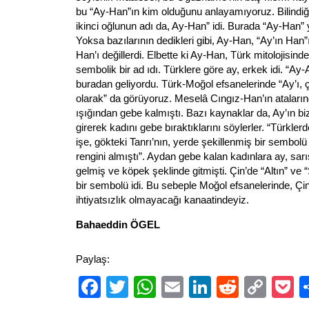
bu “Ay-Han”ın kim olduğunu anlayamıyoruz. Bilindiğ
ikinci oğlunun adı da, Ay-Han” idi. Burada “Ay-Han” 
Yoksa bazılarının dedikleri gibi, Ay-Han, “Ay’ın Han
Han’ı değillerdi. Elbette ki Ay-Han, Türk mitolojisind
sembolik bir ad ıdı. Türklere göre ay, erkek idi. “Ay-
buradan geliyordu. Türk-Moğol efsanelerinde “Ay’ı, 
olarak” da görüyoruz. Meselâ Cıngız-Han’ın ataları
ışığından gebe kalmıştı. Bazı kaynaklar da, Ay’ın bi
girerek kadını gebe bıraktıklarını söylerler. “Türkle
işe, gökteki Tanrı’nın, yerde şekillenmiş bir sembolü
rengini almıştı”. Aydan gebe kalan kadınlara ay, sar
gelmiş ve köpek şeklinde gitmişti. Çin’de “Altın” ve 
bir sembolü idi. Bu sebeple Moğol efsanelerinde, Çin 
ihtiyatsızlık olmayacağı kanaatindeyiz.
Bahaeddin ÖGEL
Paylaş:
Facebook
Twitter
WhatsApp
Email
LinkedIn
Reddit
Cop
P