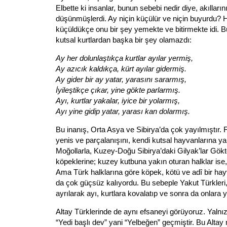
Elbette ki insanlar, bunun sebebi nedir diye, akılları
düşünmüşlerdi. Ay niçin küçülür ve niçin buyurdu? H
küçüldükçe onu bir şey yemekte ve bitirmekte idi. B
kutsal kurtlardan başka bir şey olamazdı:
Ay her dolunlaştıkça kurtlar ayılar yermiş,
Ay azıcık kaldıkça, kürt ayılar gidermiş.
Ay gider bir ay yatar, yarasını sararmış,
İyileştikçe çıkar, yine gökte parlarmış.
Ayı, kurtlar yakalar, iyice bir yolarmış,
Ayı yine gidip yatar, yarası kan dolarmış.
Bu inanış, Orta Asya ve Sibirya’da çok yayılmıştır. 
yenis ve parçalanışını, kendi kutsal hayvanlarına ya
Moğollarla, Kuzey-Doğu Sibirya’daki Gilyak’lar Gökt
köpeklerine; kuzey kutbuna yakın oturan halklar ise, 
Ama Türk halklarına göre köpek, kötü ve adî bir hay
da çok güçsüz kalıyordu. Bu sebeple Yakut Türkleri
ayrılarak ayı, kurtlara kovalatıp ve sonra da onlara ye
Altay Türklerinde de aynı efsaneyi görüyoruz. Yalnız
“Yedi başlı dev” yani “Yelbeğen” geçmiştir. Bu Altay 