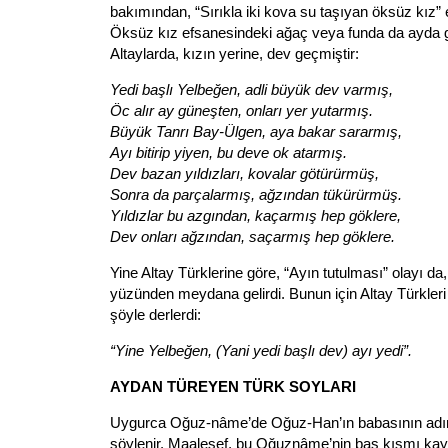
bakımından, “Sırıkla iki kova su taşıyan öksüz kız”
Öksüz kız efsanesindeki ağaç veya funda da ayda 
Altaylarda, kızın yerine, dev geçmiştir:
Yedi başlı Yelbeğen, adli büyük dev varmış,
Öc alır ay güneşten, onları yer yutarmış.
Büyük Tanrı Bay-Ülgen, aya bakar sararmış,
Ayı bitirip yiyen, bu deve ok atarmış.
Dev bazan yıldızları, kovalar götürürmüş,
Sonra da parçalarmış, ağzından tükürürmüş.
Yıldızlar bu azgından, kaçarmış hep göklere,
Dev onları ağzından, saçarmış hep göklere.
Yine Altay Türklerine göre, “Ayın tutulması” olayı da,
yüzünden meydana gelirdi. Bunun için Altay Türkler
şöyle derlerdi:
“Yine Yelbeğen, (Yani yedi başlı dev) ayı yedi”.
AYDAN TÜREYEN TÜRK SOYLARI
Uygurca Oğuz-nâme’de Oğuz-Han’ın babasının adın
söylenir. Maalesef, bu Oğuznâme’nin baş kısmı kay