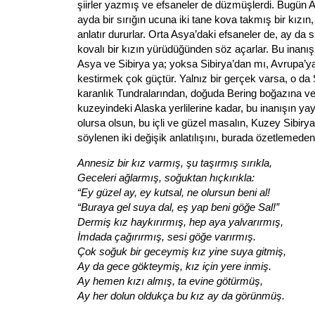
şiirler yazmış ve efsaneler de düzmüşlerdi. Bugün A
ayda bir sırığın ucuna iki tane kova takmış bir kızı
anlatır dururlar. Orta Asya’daki efsaneler de, ay da sı
kovalı bir kızın yürüdüğünden söz açarlar. Bu inanı
Asya ve Sibirya ya; yoksa Sibirya’dan mı, Avrupa’ya 
kestirmek çok güçtür. Yalnız bir gerçek varsa, o da 
karanlık Tundralarından, doğuda Bering boğazına ve
kuzeyindeki Alaska yerlilerine kadar, bu inanışın ya
olursa olsun, bu içli ve güzel masalın, Kuzey Sibiry
söylenen iki değişik anlatılışını, burada özetlemed
Annesiz bir kız varmış, şu taşırmış sırıkla,
Geceleri ağlarmış, soğuktan hıçkırıkla:
“Ey güzel ay, ey kutsal, ne olursun beni al!
“Buraya gel suya dal, eş yap beni göğe Sal!”
Dermiş kız haykırırmış, hep aya yalvarırmış,
İmdada çağırırmış, sesi göğe varırmış.
Çok soğuk bir geceymiş kız yine suya gitmiş,
Ay da gece gökteymiş, kız için yere inmiş.
Ay hemen kızı almış, ta evine götürmüş,
Ay her dolun oldukça bu kız ay da görünmüş.