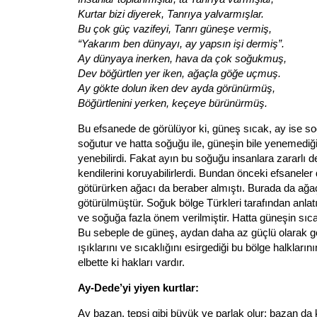
Kurtar bizi diyerek, Tanrıya yalvarmışlar.
Bu çok güç vazifeyi, Tanrı güneşe vermiş,
“Yakarım ben dünyayı, ay yapsın işi dermiş”.
Ay dünyaya inerken, hava da çok soğukmuş,
Dev böğürtlen yer iken, ağaçla göğe uçmuş.
Ay gökte dolun iken dev ayda görünürmüş,
Böğürtlenini yerken, keçeye bürünürmüş.
Bu efsanede de görülüyor ki, güneş sıcak, ay ise soğu
soğutur ve hatta soğuğu ile, güneşin bile yenemediğ
yenebilirdi. Fakat ayın bu soğuğu insanlara zararlı de
kendilerini koruyabilirlerdi. Bundan önceki efsaneler
götürürken ağacı da beraber almıştı. Burada da ağa
götürülmüştür. Soğuk bölge Türkleri tarafından anlat
ve soğuğa fazla önem verilmiştir. Hatta güneşin sıca
Bu sebeple de güneş, aydan daha az güçlü olarak gös
ışıklarını ve sıcaklığını esirgediği bu bölge halkları
elbette ki hakları vardır.
Ay-Dede’yi yiyen kurtlar:
Ay bazan, tepsi gibi büyük ve parlak olur; bazan da 