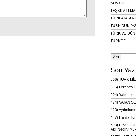
SOSYAL
TEŞKİLAT-I M
TÜRK ATASÖZ
TÜRK DÜNYAS
TÜRK VE DÜN
TÜRKÇE
Arama:
Son Yazı
506) TÜRK MİL
505) Orkestra 
504) Yahudileri
424) VATAN SE
423) Aydınlanm
447) Harda Tür
503) Devlet Akl
Akıl Nedir? Muk