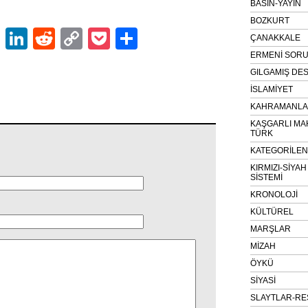
BASIN-YAYIN
BOZKURT
ok
er
atsApp
Email
LinkedIn
Reddit
Copy
Pocket
Share
ÇANAKKALE
Link
ERMENİ SOR
GILGAMIŞ DES
İSLAMİYET
KAHRAMANLAR
KAŞGARLI MA
TÜRK
KATEGORİLE
KIRMIZI-SİYA
SİSTEMİ
KRONOLOJİ
KÜLTÜREL
MARŞLAR
MİZAH
ÖYKÜ
SİYASİ
SLAYTLAR-RE