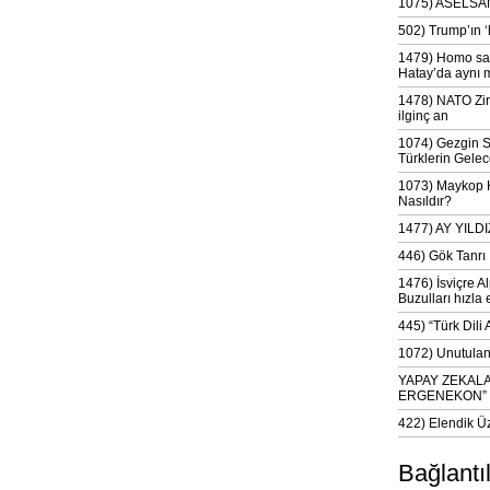
1075) ASELSAN
502) Trump’ın 
1479) Homo sap
Hatay’da aynı 
1478) NATO Zir
ilginç an
1074) Gezgin S
Türklerin Gelec
1073) Maykop Kü
Nasıldır?
1477) AY YIL
446) Gök Tanrı 
1476) İsviçre Al
Buzulları hızla 
445) “Türk Dili
1072) Unutulan 
YAPAY ZEKAL
ERGENEKON”
422) Elendik Ü
Bağlantı