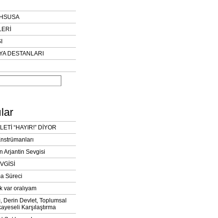
AHSUSA
LERİ
I
YA DESTANLARI
lar
LETİ “HAYIR!” DİYOR
Enstrümanları
n Arjantin Sevgisi
VGİSİ
a Süreci
k var oralıyam
ı, Derin Devlet, Toplumsal
ayeseli Karşılaştırma