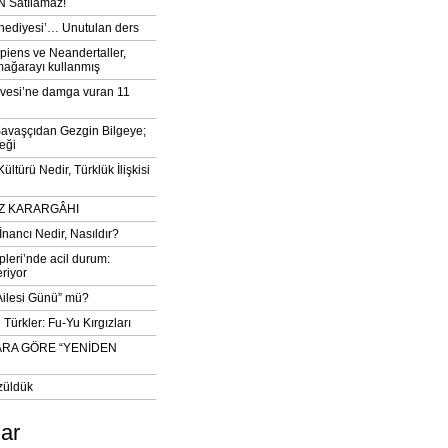
 Satılamaz!
‘hediyesi’… Unutulan ders
iens ve Neandertaller,
mağarayı kullanmış
vesi’ne damga vuran 11
avaşçıdan Gezgin Bilgeye;
eği
ltürü Nedir, Türklük İlişkisi
DIZ KARARGÂHI
İnancı Nedir, Nasıldır?
pleri’nde acil durum:
eriyor
 Ailesi Günü” mü?
Türkler: Fu-Yu Kırgızları
ARA GÖRE “YENİDEN
züldük
lar