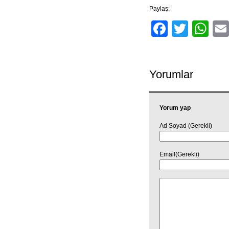
Paylaş:
Facebo
Twitt
Wh
Yorumlar
Yorum yap
Ad Soyad (Gerekli)
Email(Gerekli)