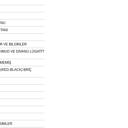
UNU
TANI
 VE BİLGİNLER
HMUD VE DİVANÜ LÜGATİ'T
NMEMİŞ
H (RED-BLACK) BRİÇ
SİMLER