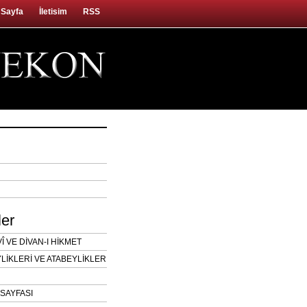
 Sayfa
İletisim
RSS
ler
 VE DİVAN-I HİKMET
LİKLERİ VE ATABEYLİKLER
SAYFASI