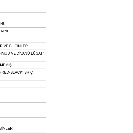
UNU
TANI
 VE BİLGİNLER
HMUD VE DİVANÜ LÜGATİ'T
NMEMİŞ
H (RED-BLACK) BRİÇ
SİMLER