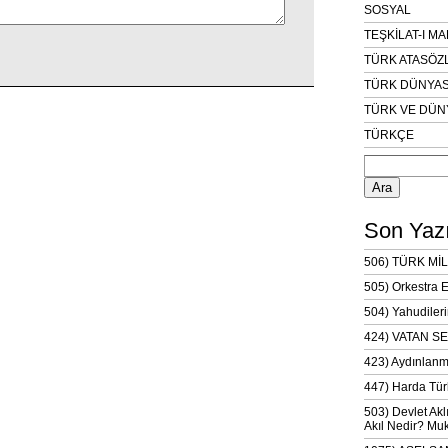
SOSYAL
TEŞKİLAT-I M
TÜRK ATASÖZ
TÜRK DÜNYAS
TÜRK VE DÜN
TÜRKÇE
Arama:
Son Yazı
506) TÜRK MİL
505) Orkestra 
504) Yahudileri
424) VATAN SE
423) Aydınlanm
447) Harda Tür
503) Devlet Akl
Akıl Nedir? Muk