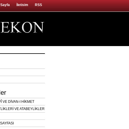
 Sayfa
İletisim
RSS
ler
 VE DİVAN-I HİKMET
LİKLERİ VE ATABEYLİKLER
SAYFASI