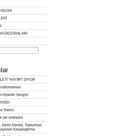
AHSUSA
LERİ
I
YA DESTANLARI
lar
LETİ “HAYIR!” DİYOR
Enstrümanları
n Arjantin Sevgisi
VGİSİ
a Süreci
k var oralıyam
ı, Derin Devlet, Toplumsal
ayeseli Karşılaştırma