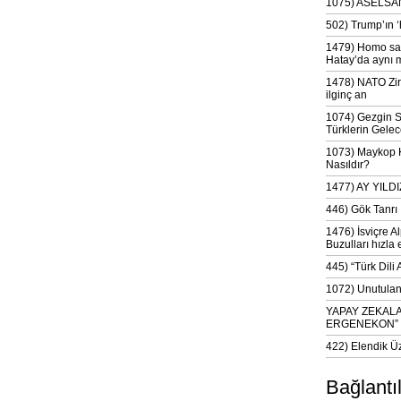
1075) ASELSAN
502) Trump’ın 
1479) Homo sap
Hatay’da aynı 
1478) NATO Zir
ilginç an
1074) Gezgin S
Türklerin Gelec
1073) Maykop Kü
Nasıldır?
1477) AY YIL
446) Gök Tanrı 
1476) İsviçre Al
Buzulları hızla 
445) “Türk Dili
1072) Unutulan 
YAPAY ZEKAL
ERGENEKON”
422) Elendik Ü
Bağlantı