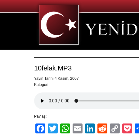
10felak.MP3
Yayin Tarihi 4 Kasım, 2007
Kategori
Paylaş:
Facebook
Twitter
WhatsApp
Email
LinkedIn
Reddit
Cop
P
Link