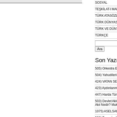
SOSYAL
TEŞKİLAT-I M
TÜRK ATASÖZ
TÜRK DÜNYAS
TÜRK VE DÜN
TÜRKÇE
Arama:
Son Yazı
505) Orkestra 
504) Yahudileri
424) VATAN SE
423) Aydınlanm
447) Harda Tür
503) Devlet Akl
Akıl Nedir? Muk
1075) ASELSAN