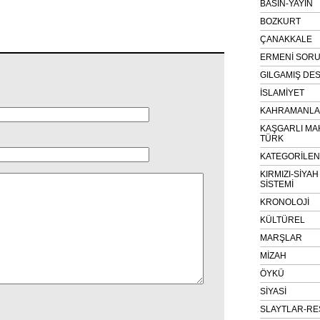
BASIN-YAYIN
BOZKURT
ÇANAKKALE
ERMENİ SOR
GILGAMIŞ DES
İSLAMİYET
KAHRAMANLAR
KAŞGARLI MA
TÜRK
KATEGORİLE
KIRMIZI-SİYA
SİSTEMİ
KRONOLOJİ
KÜLTÜREL
MARŞLAR
MİZAH
ÖYKÜ
SİYASİ
SLAYTLAR-RE