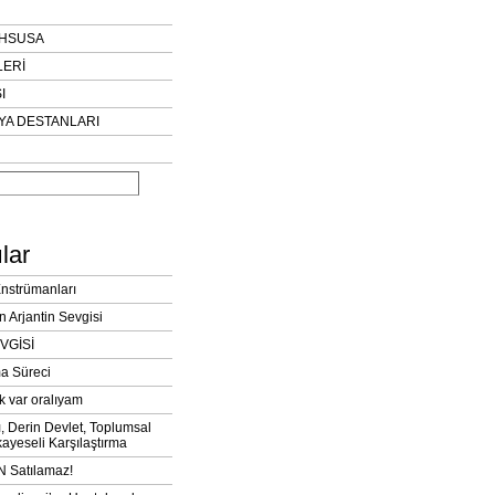
AHSUSA
LERİ
I
YA DESTANLARI
lar
Enstrümanları
n Arjantin Sevgisi
VGİSİ
a Süreci
k var oralıyam
ı, Derin Devlet, Toplumsal
ayeseli Karşılaştırma
 Satılamaz!