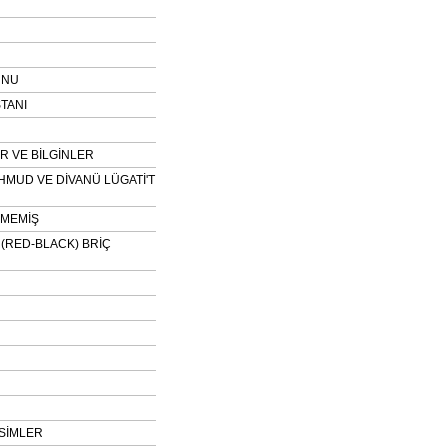
UNU
TANI
 VE BİLGİNLER
HMUD VE DİVANÜ LÜGATİ'T
NMEMİŞ
H (RED-BLACK) BRİÇ
SİMLER