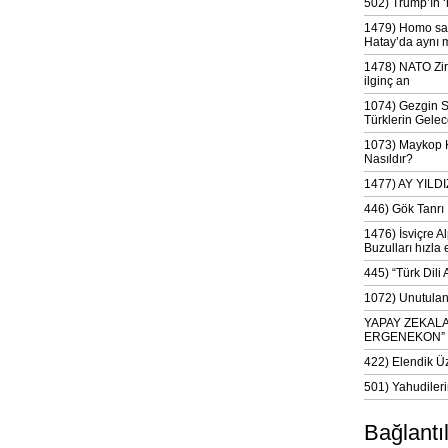
502) Trump’ın 
1479) Homo sap
Hatay’da aynı 
1478) NATO Zir
ilginç an
1074) Gezgin S
Türklerin Gelec
1073) Maykop Kü
Nasıldır?
1477) AY YIL
446) Gök Tanrı 
1476) İsviçre Al
Buzulları hızla 
445) “Türk Dili
1072) Unutulan 
YAPAY ZEKAL
ERGENEKON”
422) Elendik Ü
501) Yahudileri
Bağlantı