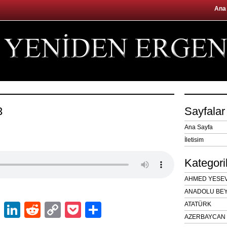
Ana
3
Sayfalar
Ana Sayfa
İletisim
Kategori
AHMED YESEVÎ
ANADOLU BEY
ok
er
atsApp
Email
LinkedIn
Reddit
Copy
Pocket
Share
ATATÜRK
AZERBAYCAN 
Link