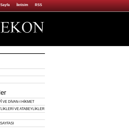
 Sayfa
İletisim
RSS
ler
 VE DİVAN-I HİKMET
LİKLERİ VE ATABEYLİKLER
SAYFASI