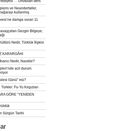
‘hediyesi’… Unutulan ders
iens ve Neandertaller,
mağarayı kullanmış
vesi’ne damga vuran 11
avaşçıdan Gezgin Bilgeye;
eği
ltürü Nedir, Türklük İlişkisi
DIZ KARARGÂHI
İnancı Nedir, Nasıldır?
pleri’nde acil durum:
eriyor
 Ailesi Günü” mü?
Türkler: Fu-Yu Kırgızları
ARA GÖRE “YENİDEN
züldük
n Sürgün Tarihi
lar