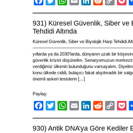
Facebook
Twitter
WhatsApp
Email
LinkedIn
Reddit
Cop
P
Link
931) Küresel Güvenlik, Siber ve 
Tehdidi Altında
Küresel Güvenlik, Siber ve Biyolojik Harp Tehdidi Al
———————————————————————————
yıllarda ya da 2030’larda, dünyanın uzak bir köşesin
güvenlik krizini düşünelim. Senaryomuzun merkezind
verdiğimiz ülkenin bulunduğunu varsayalım. Diyelim 
konu ülkede ciddi, bulaşıcı fakat alışılmadık bir salgı
önemli askeri tesislerin […]
Paylaş:
Facebook
Twitter
WhatsApp
Email
LinkedIn
Reddit
Cop
P
Link
930) Antik DNA’ya Göre Kediler 