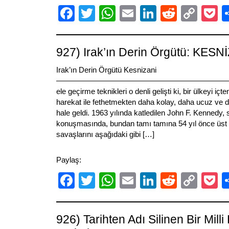
Facebook
Twitter
WhatsApp
Email
LinkedIn
Reddit
Cop
P
Link
927) Irak’ın Derin Örgütü: KESN
Irak’ın Derin Örgütü Kesnizani
———————————————————————————- 
ele geçirme teknikleri o denli gelişti ki, bir ülkeyi iç
harekat ile fethetmekten daha kolay, daha ucuz ve d
hale geldi. 1963 yılında katledilen John F. Kennedy,
konuşmasında, bundan tamı tamına 54 yıl önce üst a
savaşlarını aşağıdaki gibi […]
Paylaş:
Facebook
Twitter
WhatsApp
Email
LinkedIn
Reddit
Cop
P
Link
926) Tarihten Adı Silinen Bir Mill