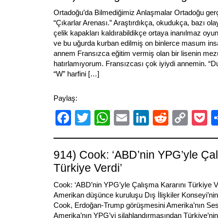
Ortadoğu’da Bilmediğimiz Anlaşmalar Ortadoğu gerç
“Çıkarlar Arenası.” Araştırdıkça, okudukça, bazı ola
çelik kapakları kaldırabildikçe ortaya inanılmaz oyunl
ve bu uğurda kurban edilmiş on binlerce masum ins
annem Fransızca eğitim vermiş olan bir lisenin mezu
hatırlamıyorum. Fransızcası çok iyiydi annemin. “Du
“W” harfini […]
Paylaş:
Facebook
Twitter
WhatsApp
Email
LinkedIn
Reddit
Cop
P
Link
914) Cook: ‘ABD’nin YPG’yle Çal
Türkiye Verdi’
Cook: ‘ABD’nin YPG’yle Çalışma Kararını Türki
Amerikan düşünce kuruluşu Dış İlişkiler Konseyi’n
Cook, Erdoğan-Trump görüşmesini Amerika’nın Sesi’
Amerika’nın YPG’yi silahlandırmasından Türkiye’ni