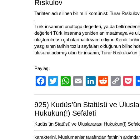
Rıskulov
Tarihten adı silinen bir milli komünist: Turar Rıskulov
————————————————————————— İler
Türk insanının unuttuğu değerleri, ya da belli nedenl
değerleri Türk insanına yeniden anımsatmaya ve ulusa
oluşturulması çabalarına devam ediyor. Kendi tarihin
yazgısının tarihin tozlu sayfaları olduğunun bilincin
ulusuna adamış olan bir insanın, Turar Rıskulov’un 
Paylaş:
Facebook
Twitter
WhatsApp
Email
LinkedIn
Reddit
Cop
P
Link
925) Kudüs’ün Statüsü ve Ulusla
Hukukun(!) Sefaleti
Kudüs’ün Statüsü ve Uluslararası Hukukun(!) Sefale
———————————————————————————
karakterini, Müslümanlar tarafından fethinin ardından