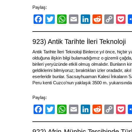
Paylaş:
Facebook
Twitter
WhatsApp
Email
LinkedIn
Reddit
Cop
P
Link
923) Antik Tarihte İleri Teknoloji
Antik Tarihte İleri Teknoloji Binlerce yıl önce, hiçbir 
olduğuna ilişkin bilgi bulamadığımız o gizemli çağda
birileri yeryüzünde etkili olmuş olmalıdır. Bunların k
geldiklerini bilmiyoruz; bıraktıkları izler oradadır, akı
eserleridir bunlar. Sacsayhuaman Kalesi İnkaların
Peru kenti Cuzco’nun yaklaşık 3500 m. yukarısındad
Paylaş:
Facebook
Twitter
WhatsApp
Email
LinkedIn
Reddit
Cop
P
Link
922) Afrin-Münbiç Tercihinde Tür