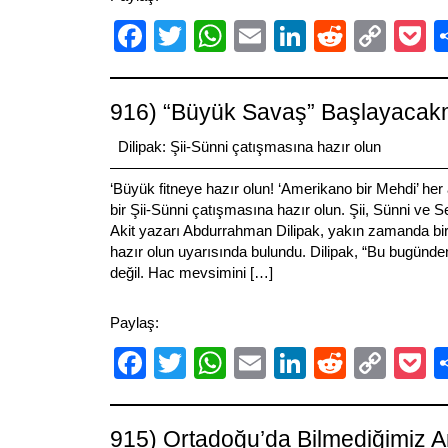
Facebook
Twitter
WhatsApp
Email
LinkedIn
Reddit
Cop
P
Link
916) “Büyük Savaş” Başlayacak
Dilipak: Şii-Sünni çatışmasına hazır olun
———————————————————————————
‘Büyük fitneye hazır olun! ‘Amerikano bir Mehdi’ her 
bir Şii-Sünni çatışmasına hazır olun. Şii, Sünni ve Se
Akit yazarı Abdurrahman Dilipak, yakın zamanda bir
hazır olun uyarısında bulundu. Dilipak, “Bu bugünden
değil. Hac mevsimini […]
Paylaş:
Facebook
Twitter
WhatsApp
Email
LinkedIn
Reddit
Cop
P
Link
915) Ortadoğu’da Bilmediğimiz 