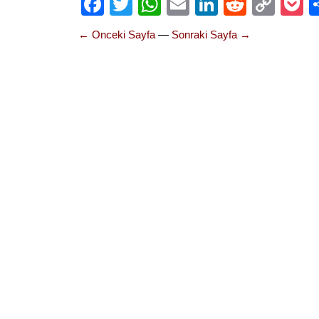
Facebook
Twitter
WhatsApp
Email
LinkedIn
Reddit
Cop
P
Link
← Onceki Sayfa
—
Sonraki Sayfa →