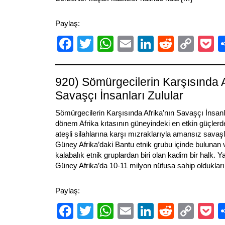
Paylaş:
Facebook
Twitter
WhatsApp
Email
LinkedIn
Reddit
Cop
P
Link
920) Sömürgecilerin Karşısında A
Savaşçı İnsanları Zulular
Sömürgecilerin Karşısında Afrika’nın Savaşçı İnsanlar
dönem Afrika kıtasının güneyindeki en etkin güçlerde
ateşli silahlarına karşı mızraklarıyla amansız savaşla
Güney Afrika’daki Bantu etnik grubu içinde bulunan 
kalabalık etnik gruplardan biri olan kadim bir halk. 
Güney Afrika’da 10-11 milyon nüfusa sahip olduklarını
Paylaş:
Facebook
Twitter
WhatsApp
Email
LinkedIn
Reddit
Cop
P