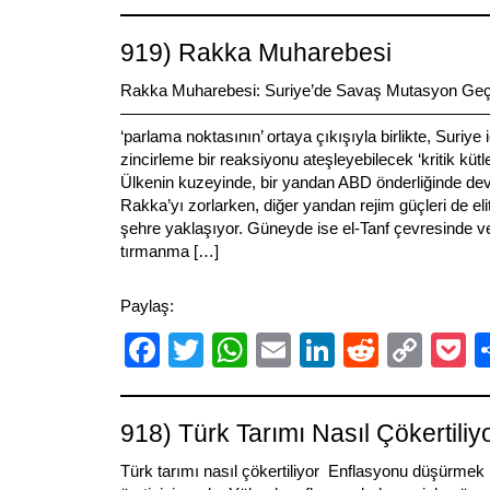
Link
919) Rakka Muharebesi
Rakka Muharebesi: Suriye’de Savaş Mutasyon Geçi
—————————————————————————
‘parlama noktasının’ ortaya çıkışıyla birlikte, Suriye
zincirleme bir reaksiyonu ateşleyebilecek ‘kritik küt
Ülkenin kuzeyinde, bir yandan ABD önderliğinde d
Rakka’yı zorlarken, diğer yandan rejim güçleri de elit 
şehre yaklaşıyor. Güneyde ise el-Tanf çevresinde v
tırmanma […]
Paylaş:
Facebook
Twitter
WhatsApp
Email
LinkedIn
Reddit
Cop
P
Link
918) Türk Tarımı Nasıl Çökertiliy
Türk tarımı nasıl çökertiliyor Enflasyonu düşürmek iç