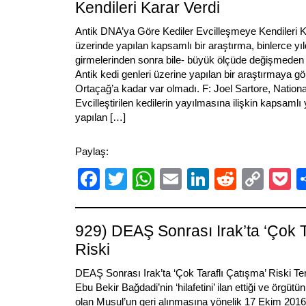
Kendileri Karar Verdi
Antik DNA’ya Göre Kediler Evcilleşmeye Kendileri Ka
üzerinde yapılan kapsamlı bir araştırma, binlerce yıl
girmelerinden sonra bile- büyük ölçüde değişmeden k
Antik kedi genleri üzerine yapılan bir araştırmaya göre
Ortaçağ’a kadar var olmadı. F: Joel Sartore, Nation
Evcilleştirilen kedilerin yayılmasına ilişkin kapsamlı
yapılan […]
Paylaş:
Facebook
Twitter
WhatsApp
Email
LinkedIn
Reddit
Cop
P
Link
929) DEAŞ Sonrası Irak’ta ‘Çok T
Riski
DEAŞ Sonrası Irak’ta ‘Çok Taraflı Çatışma’ Riski Ter
Ebu Bekir Bağdadi’nin ‘hilafetini’ ilan ettiği ve örgütü
olan Musul’un geri alınmasına yönelik 17 Ekim 2016