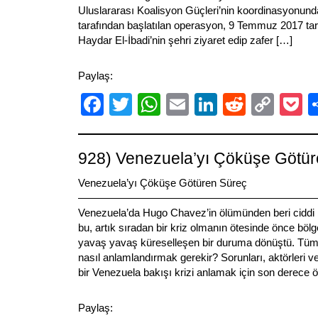
Uluslararası Koalisyon Güçleri’nin koordinasyonunda
tarafından başlatılan operasyon, 9 Temmuz 2017 tar
Haydar El-İbadi’nin şehri ziyaret edip zafer […]
Paylaş:
Facebook
Twitter
WhatsApp
Email
LinkedIn
Reddit
Cop
P
Link
928) Venezuela’yı Çöküşe Götür
Venezuela’yı Çöküşe Götüren Süreç
———————————————————————
Venezuela’da Hugo Chavez’in ölümünden beri ciddi bi
bu, artık sıradan bir kriz olmanın ötesinde önce bölg
yavaş yavaş küreselleşen bir duruma dönüştü. Tüm d
nasıl anlamlandırmak gerekir? Sorunları, aktörleri 
bir Venezuela bakışı krizi anlamak için son derece ö
Paylaş: