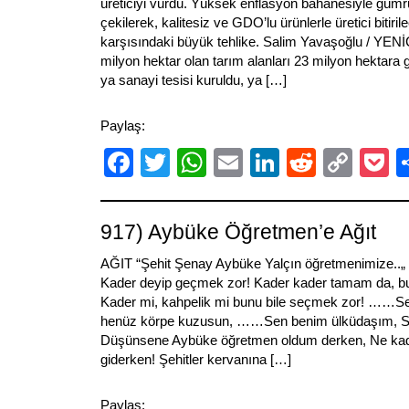
üreticiyi vurdu. Yüksek enflasyon bahanesiyle gümr
çekilerek, kalitesiz ve GDO’lu ürünlerle üretici bitiri
karşısındaki büyük tehlike. Salim Yavaşoğlu / YEN
milyon hektar olan tarım alanları 23 milyon hektara ge
ya sanayi tesisi kuruldu, ya […]
Paylaş:
Facebook
Twitter
WhatsApp
Email
LinkedIn
Reddit
Cop
P
Link
917) Aybüke Öğretmen’e Ağıt
AĞIT “Şehit Şenay Aybüke Yalçın öğretmenimize..
Kader deyip geçmek zor! Kader kader tamam da, bu
Kader mi, kahpelik mi bunu bile seçmek zor! ……S
henüz körpe kuzusun, ……Sen benim ülküdaşım, Se
Düşünsene Aybüke öğretmen oldum derken, Ne kadar
giderken! Şehitler kervanına […]
Paylaş: