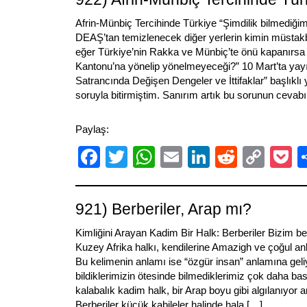
Afrin-Münbiç Tercihinde Türkiye “Şimdilik bilmediğim
DEAŞ’tan temizlenecek diğer yerlerin kimin müstakb
eğer Türkiye’nin Rakka ve Münbiç’te önü kapanırsa 
Kantonu’na yönelip yönelmeyeceği?” 10 Mart’ta yay
Satrancında Değişen Dengeler ve İttifaklar” başlıklı
soruyla bitirmiştim. Sanırım artık bu sorunun cevabı
Paylaş:
Facebook
Twitter
WhatsApp
Email
LinkedIn
Reddit
Cop
P
Link
921) Berberiler, Arap mı?
Kimliğini Arayan Kadim Bir Halk: Berberiler Bizim ber
Kuzey Afrika halkı, kendilerine Amazigh ve çoğul a
Bu kelimenin anlamı ise “özgür insan” anlamına geli
bildiklerimizin ötesinde bilmediklerimiz çok daha b
kalabalık kadim halk, bir Arap boyu gibi algılanıyor 
Berberiler küçük kabileler halinde hala […]