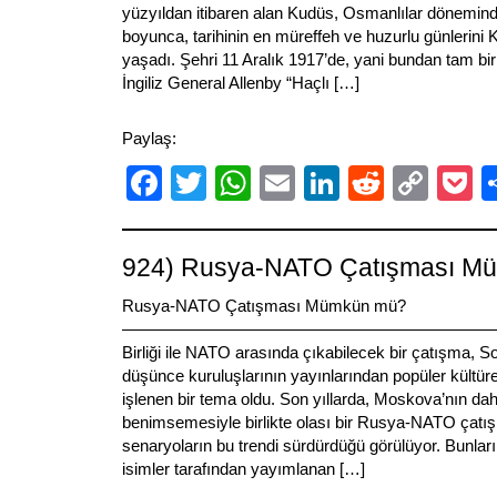
yüzyıldan itibaren alan Kudüs, Osmanlılar döneminde
boyunca, tarihinin en müreffeh ve huzurlu günlerini K
yaşadı. Şehri 11 Aralık 1917’de, yani bundan tam bir
İngiliz General Allenby “Haçlı […]
Paylaş:
Facebook
Twitter
WhatsApp
Email
LinkedIn
Reddit
Cop
P
Link
924) Rusya-NATO Çatışması M
Rusya-NATO Çatışması Mümkün mü?
——————————————————————————
Birliği ile NATO arasında çıkabilecek bir çatışma,
düşünce kuruluşlarının yayınlarından popüler kültür
işlenen bir tema oldu. Son yıllarda, Moskova’nın daha 
benimsemesiyle birlikte olası bir Rusya-NATO çatış
senaryoların bu trendi sürdürdüğü görülüyor. Bunları
isimler tarafından yayımlanan […]