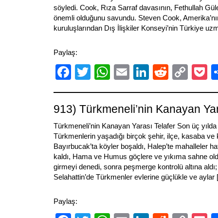
söyledi. Cook, Rıza Sarraf davasının, Fethullah Gül
önemli olduğunu savundu. Steven Cook, Amerika’nı
kuruluşlarından Dış İlişkiler Konseyi’nin Türkiye uz
Paylaş:
Facebook
Twitter
WhatsApp
Email
LinkedIn
Reddit
Cop
P
Link
913) Türkmeneli’nin Kanayan Yar
Türkmeneli’nin Kanayan Yarası Telafer Son üç yılda 
Türkmenlerin yaşadığı birçok şehir, ilçe, kasaba ve 
Bayırbucak’ta köyler boşaldı, Halep’te mahalleler ha
kaldı, Hama ve Humus göçlere ve yıkıma sahne ol
girmeyi denedi, sonra peşmerge kontrolü altına aldı;
Selahattin’de Türkmenler evlerine güçlükle ve aylar
Paylaş: