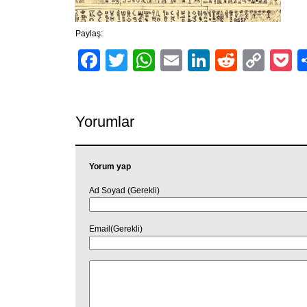
Paylaş:
Facebook
Twitter
WhatsApp
Email
LinkedIn
Reddit
Cop
P
Link
Yorumlar
Yorum yap
Ad Soyad (Gerekli)
Email(Gerekli)