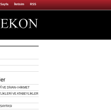
 Sayfa
İletisim
RSS
ler
 VE DİVAN-I HİKMET
LİKLERİ VE ATABEYLİKLER
SAYFASI