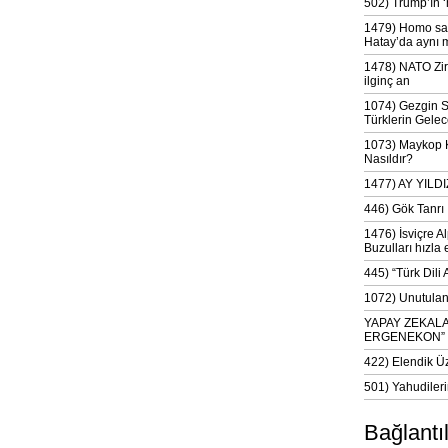
502) Trump’ın 
1479) Homo sap
Hatay’da aynı 
1478) NATO Zir
ilginç an
1074) Gezgin S
Türklerin Gelec
1073) Maykop Kü
Nasıldır?
1477) AY YIL
446) Gök Tanrı 
1476) İsviçre Al
Buzulları hızla 
445) “Türk Dili
1072) Unutulan 
YAPAY ZEKAL
ERGENEKON”
422) Elendik Ü
501) Yahudileri
Bağlantı