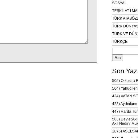
SOSYAL
TEŞKİLAT-I M
TÜRK ATASÖZ
TÜRK DÜNYAS
TÜRK VE DÜN
TÜRKÇE
Arama:
Son Yazı
505) Orkestra 
504) Yahudileri
424) VATAN SE
423) Aydınlanm
447) Harda Tür
503) Devlet Akl
Akıl Nedir? Muk
1075) ASELSAN