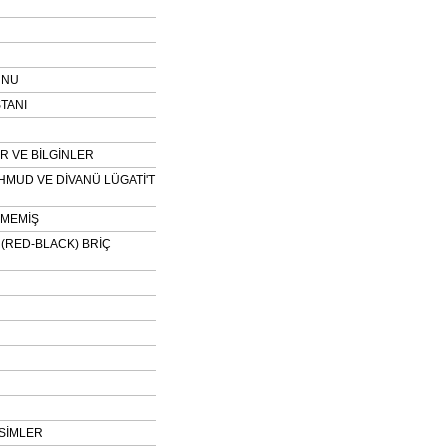
UNU
TANI
 VE BİLGİNLER
HMUD VE DİVANÜ LÜGATİ'T
NMEMİŞ
H (RED-BLACK) BRİÇ
SİMLER