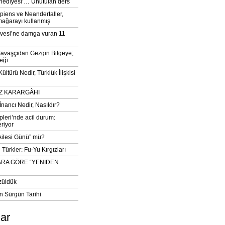
‘hediyesi’… Unutulan ders
iens ve Neandertaller,
mağarayı kullanmış
vesi’ne damga vuran 11
avaşçıdan Gezgin Bilgeye;
eği
ltürü Nedir, Türklük İlişkisi
DIZ KARARGÂHI
İnancı Nedir, Nasıldır?
pleri’nde acil durum:
eriyor
 Ailesi Günü” mü?
Türkler: Fu-Yu Kırgızları
ARA GÖRE “YENİDEN
züldük
n Sürgün Tarihi
lar