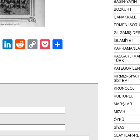
BASIN-YAYIN
BOZKURT
ÇANAKKALE
ERMENİ SOR
GILGAMIŞ DES
İSLAMİYET
ok
er
atsApp
Email
LinkedIn
Reddit
Copy
Pocket
Share
KAHRAMANLAR
Link
KAŞGARLI MA
TÜRK
KATEGORİLE
KIRMIZI-SİYA
SİSTEMİ
KRONOLOJİ
KÜLTÜREL
MARŞLAR
MİZAH
ÖYKÜ
SİYASİ
SLAYTLAR-RE