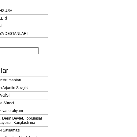
AHSUSA
LERİ
I
YA DESTANLARI
lar
Enstrümanları
n Arjantin Sevgisi
VGİSİ
a Süreci
k var oralıyam
ı, Derin Devlet, Toplumsal
ayeseli Karşılaştırma
 Satılamaz!