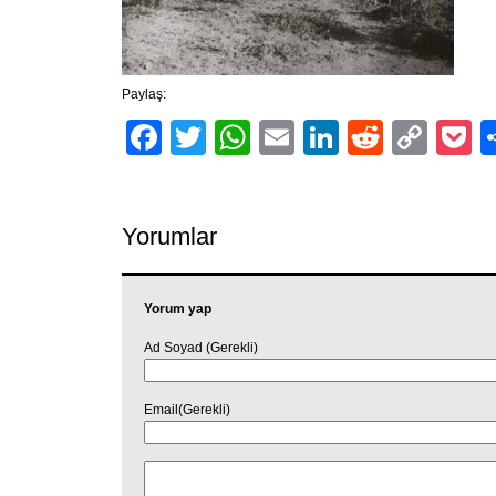
Paylaş:
Facebook
Twitter
WhatsApp
Email
LinkedIn
Reddit
Cop
P
Link
Yorumlar
Yorum yap
Ad Soyad (Gerekli)
Email(Gerekli)