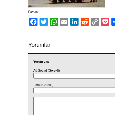
Paylaş:
Facebook
Twitter
WhatsApp
Email
LinkedIn
Reddit
Cop
P
Link
Yorumlar
Yorum yap
Ad Soyad (Gerekli)
Email(Gerekli)