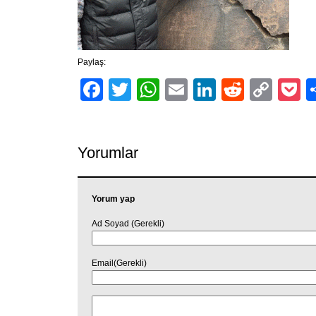
Paylaş:
Facebook
Twitter
WhatsApp
Email
LinkedIn
Reddit
Cop
P
Link
Yorumlar
Yorum yap
Ad Soyad (Gerekli)
Email(Gerekli)