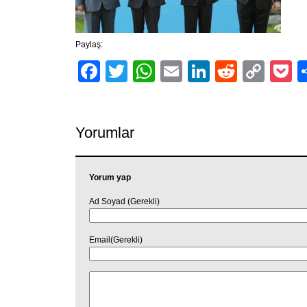
Paylaş:
Facebook
Twitter
WhatsApp
Email
LinkedIn
Reddit
Cop
P
Link
Yorumlar
Yorum yap
Ad Soyad (Gerekli)
Email(Gerekli)