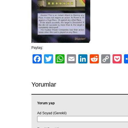
Paylaş:
Facebook
Twitter
WhatsApp
Email
LinkedIn
Reddit
Cop
P
Link
Yorumlar
Yorum yap
Ad Soyad (Gerekli)