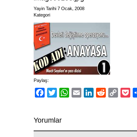
Yayin Tarihi 7 Ocak, 2008
Kategori
Paylaş:
Facebook
Twitter
WhatsApp
Email
LinkedIn
Reddit
Cop
P
Link
Yorumlar