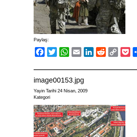
Paylaş:
Facebook
Twitter
WhatsApp
Email
LinkedIn
Reddit
Cop
P
Link
image00153.jpg
Yayin Tarihi 24 Nisan, 2009
Kategori