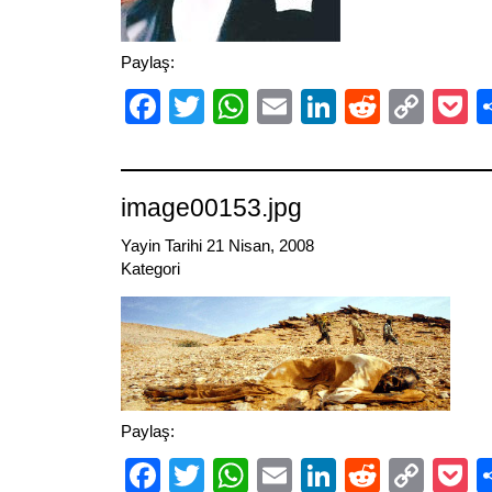
Paylaş:
Facebook
Twitter
WhatsApp
Email
LinkedIn
Reddit
Cop
P
Link
image00153.jpg
Yayin Tarihi 21 Nisan, 2008
Kategori
Paylaş:
Facebook
Twitter
WhatsApp
Email
LinkedIn
Reddit
Cop
P