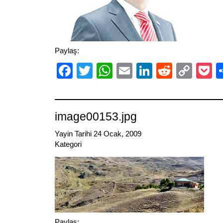
Paylaş:
Facebook
Twitter
WhatsApp
Email
LinkedIn
Reddit
Cop
P
Link
image00153.jpg
Yayin Tarihi 24 Ocak, 2009
Kategori
Paylaş: