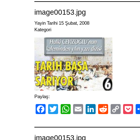
image00153.jpg
Yayin Tarihi 15 Şubat, 2008
Kategori
Paylaş:
Facebook
Twitter
WhatsApp
Email
LinkedIn
Reddit
Cop
P
Link
image00153.jpg