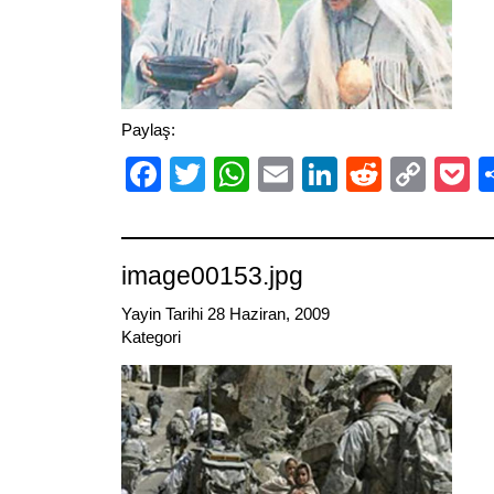
Paylaş:
Facebook
Twitter
WhatsApp
Email
LinkedIn
Reddit
Cop
P
Link
image00153.jpg
Yayin Tarihi 28 Haziran, 2009
Kategori