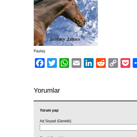
Paylaş:
Facebook
Twitter
WhatsApp
Email
LinkedIn
Reddit
Cop
P
Link
Yorumlar
Yorum yap
Ad Soyad (Gerekli)