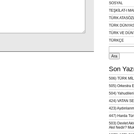
SOSYAL
TEŞKİLAT-I M
TÜRK ATASÖZ
TÜRK DÜNYAS
TÜRK VE DÜN
TÜRKÇE
Arama:
Son Yazı
506) TÜRK MİL
505) Orkestra 
504) Yahudileri
424) VATAN SE
423) Aydınlanm
447) Harda Tür
503) Devlet Akl
Akıl Nedir? Muk