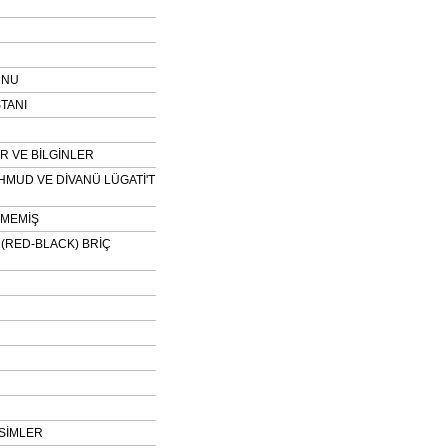
UNU
TANI
 VE BİLGİNLER
HMUD VE DİVANÜ LÜGATİ'T
NMEMİŞ
H (RED-BLACK) BRİÇ
SİMLER