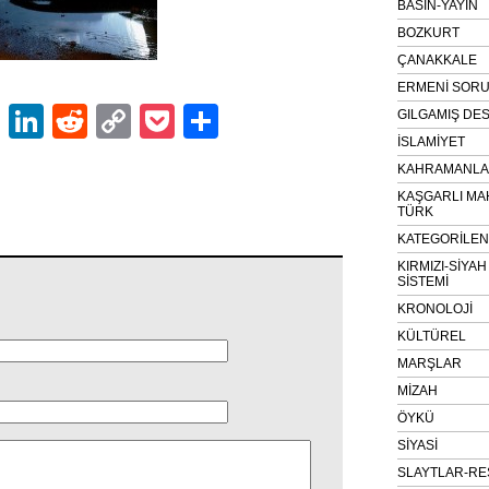
BASIN-YAYIN
BOZKURT
ÇANAKKALE
ERMENİ SOR
ok
er
atsApp
Email
LinkedIn
Reddit
Copy
Pocket
Share
GILGAMIŞ DES
İSLAMİYET
Link
KAHRAMANLAR
KAŞGARLI MA
TÜRK
KATEGORİLE
KIRMIZI-SİYA
SİSTEMİ
KRONOLOJİ
KÜLTÜREL
MARŞLAR
MİZAH
ÖYKÜ
SİYASİ
SLAYTLAR-RE