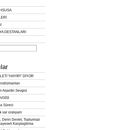
AHSUSA
LERİ
I
YA DESTANLARI
lar
LETİ “HAYIR!” DİYOR
Enstrümanları
n Arjantin Sevgisi
VGİSİ
a Süreci
k var oralıyam
ı, Derin Devlet, Toplumsal
ayeseli Karşılaştırma