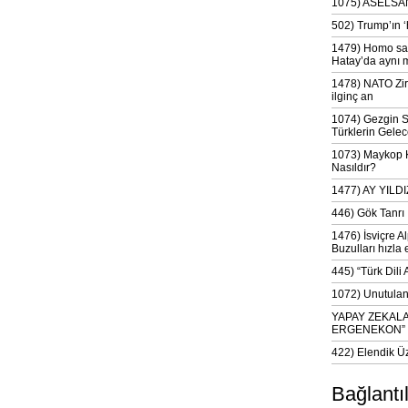
1075) ASELSAN
502) Trump’ın 
1479) Homo sap
Hatay’da aynı 
1478) NATO Zir
ilginç an
1074) Gezgin S
Türklerin Gelec
1073) Maykop Kü
Nasıldır?
1477) AY YIL
446) Gök Tanrı 
1476) İsviçre Al
Buzulları hızla 
445) “Türk Dili
1072) Unutulan 
YAPAY ZEKAL
ERGENEKON”
422) Elendik Ü
Bağlantı