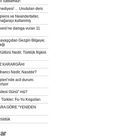
 Satılamaz!
‘hediyesi’… Unutulan ders
iens ve Neandertaller,
mağarayı kullanmış
vesi’ne damga vuran 11
avaşçıdan Gezgin Bilgeye;
eği
ltürü Nedir, Türklük İlişkisi
DIZ KARARGÂHI
İnancı Nedir, Nasıldır?
pleri’nde acil durum:
eriyor
 Ailesi Günü” mü?
Türkler: Fu-Yu Kırgızları
ARA GÖRE “YENİDEN
züldük
lar