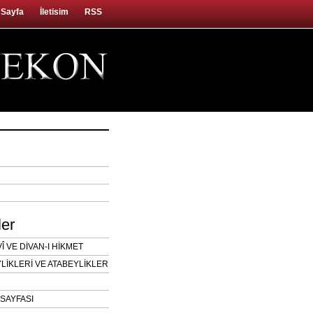
 Sayfa
İletisim
RSS
ler
 VE DİVAN-I HİKMET
LİKLERİ VE ATABEYLİKLER
SAYFASI