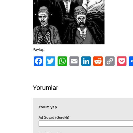
Paylaş:
Facebook
Twitter
WhatsApp
Email
LinkedIn
Reddit
Cop
P
Link
Yorumlar
Yorum yap
Ad Soyad (Gerekli)