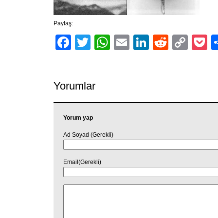
Paylaş:
Facebook
Twitter
WhatsApp
Email
LinkedIn
Reddit
Cop
P
Link
Yorumlar
Yorum yap
Ad Soyad (Gerekli)
Email(Gerekli)