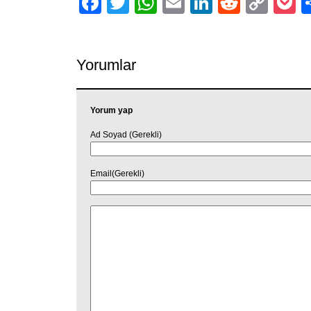
Facebook
Twitter
WhatsApp
Email
LinkedIn
Reddit
Cop
P
Link
Yorumlar
Yorum yap
Ad Soyad (Gerekli)
Email(Gerekli)