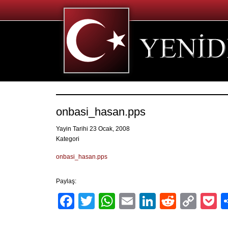
onbasi_hasan.pps
Yayin Tarihi 23 Ocak, 2008
Kategori
onbasi_hasan.pps
Paylaş:
Facebook
Twitter
WhatsApp
Email
LinkedIn
Reddit
Cop
P
Link