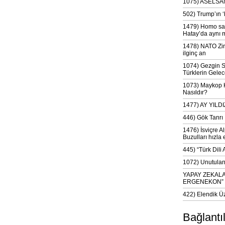
1075) ASELSAN
502) Trump’ın 
1479) Homo sap
Hatay’da aynı 
1478) NATO Zir
ilginç an
1074) Gezgin S
Türklerin Gelec
1073) Maykop Kü
Nasıldır?
1477) AY YIL
446) Gök Tanrı 
1476) İsviçre Al
Buzulları hızla 
445) “Türk Dili
1072) Unutulan 
YAPAY ZEKAL
ERGENEKON”
422) Elendik Ü
Bağlantı