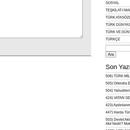
SOSYAL
TEŞKİLAT-I M
TÜRK ATASÖZ
TÜRK DÜNYAS
TÜRK VE DÜN
TÜRKÇE
Arama:
Son Yazı
506) TÜRK MİL
505) Orkestra 
504) Yahudileri
424) VATAN SE
423) Aydınlanm
447) Harda Tür
503) Devlet Akl
Akıl Nedir? Muk