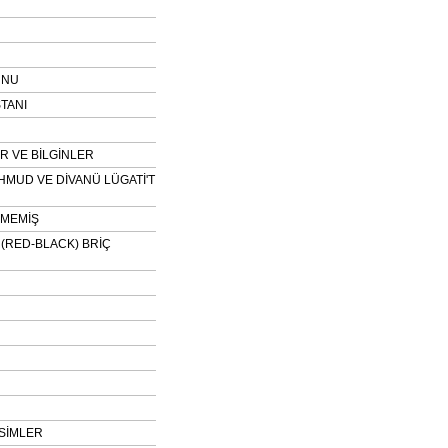
UNU
TANI
 VE BİLGİNLER
HMUD VE DİVANÜ LÜGATİ'T
NMEMİŞ
H (RED-BLACK) BRİÇ
SİMLER