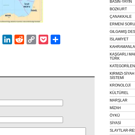
BASIN-YAYIN
BOZKURT
ÇANAKKALE
ERMENİ SOR
GILGAMIŞ DES
ok
er
atsApp
Email
LinkedIn
Reddit
Copy
Pocket
Share
İSLAMİYET
Link
KAHRAMANLAR
KAŞGARLI MA
TÜRK
KATEGORİLE
KIRMIZI-SİYA
SİSTEMİ
KRONOLOJİ
KÜLTÜREL
MARŞLAR
MİZAH
ÖYKÜ
SİYASİ
SLAYTLAR-RE