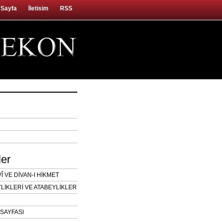
 Sayfa
İletisim
RSS
ler
 VE DİVAN-I HİKMET
LİKLERİ VE ATABEYLİKLER
SAYFASI