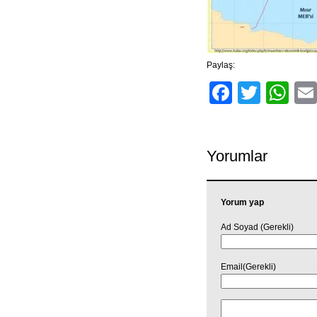
Paylaş:
Facebo
Twitt
Wh
Yorumlar
Yorum yap
Ad Soyad (Gerekli)
Email(Gerekli)