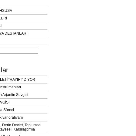
AHSUSA
LERİ
I
YA DESTANLARI
lar
LETİ “HAYIR!” DİYOR
Enstrümanları
n Arjantin Sevgisi
VGİSİ
a Süreci
k var oralıyam
ı, Derin Devlet, Toplumsal
ayeseli Karşılaştırma