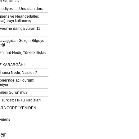
 Satılamaz!
‘hediyesi’… Unutulan ders
iens ve Neandertaller,
mağarayı kullanmış
vesi’ne damga vuran 11
avaşçıdan Gezgin Bilgeye;
eği
ltürü Nedir, Türklük İlişkisi
DIZ KARARGÂHI
İnancı Nedir, Nasıldır?
pleri’nde acil durum:
eriyor
 Ailesi Günü” mü?
Türkler: Fu-Yu Kırgızları
ARA GÖRE “YENİDEN
züldük
lar