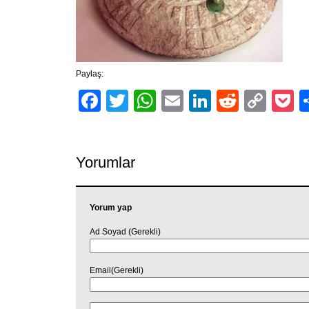
Paylaş:
Facebook
Twitter
WhatsApp
Email
LinkedIn
Reddit
Cop
P
Link
Yorumlar
Yorum yap
Ad Soyad (Gerekli)
Email(Gerekli)