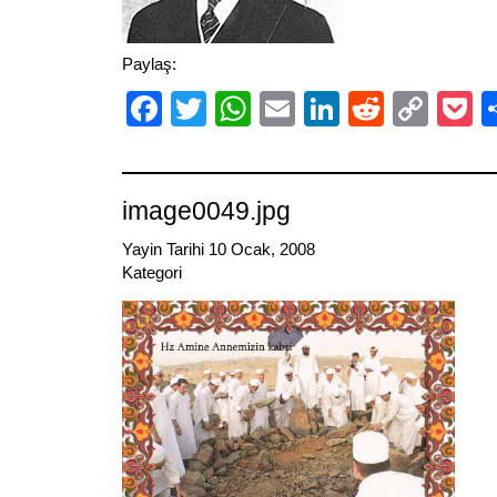
Paylaş:
Facebook
Twitter
WhatsApp
Email
LinkedIn
Reddit
Cop
P
Link
image0049.jpg
Yayin Tarihi 10 Ocak, 2008
Kategori