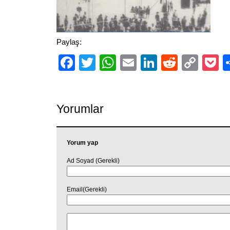
Paylaş:
Facebook
Twitter
WhatsApp
Email
LinkedIn
Reddit
Cop
P
Link
Yorumlar
Yorum yap
Ad Soyad (Gerekli)
Email(Gerekli)