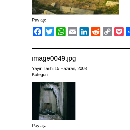
Paylaş:
Facebook
Twitter
WhatsApp
Email
LinkedIn
Reddit
Cop
P
Link
image0049.jpg
Yayin Tarihi 15 Haziran, 2008
Kategori
Paylaş: