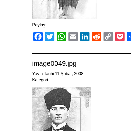
Paylaş:
Facebook
Twitter
WhatsApp
Email
LinkedIn
Reddit
Cop
P
Link
image0049.jpg
Yayin Tarihi 11 Şubat, 2008
Kategori