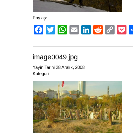
Paylaş:
Facebook
Twitter
WhatsApp
Email
LinkedIn
Reddit
Cop
P
Link
image0049.jpg
Yayin Tarihi 28 Aralık, 2008
Kategori