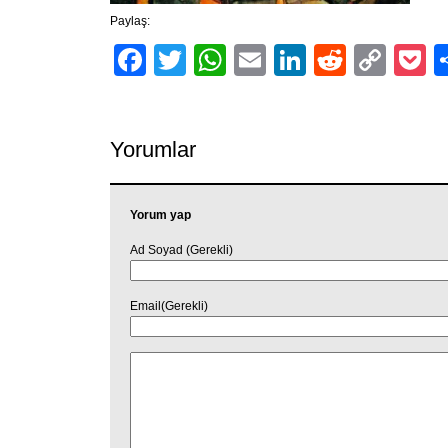
Paylaş:
Facebook
Twitter
WhatsApp
Email
LinkedIn
Reddit
Cop
P
Link
Yorumlar
Yorum yap
Ad Soyad (Gerekli)
Email(Gerekli)