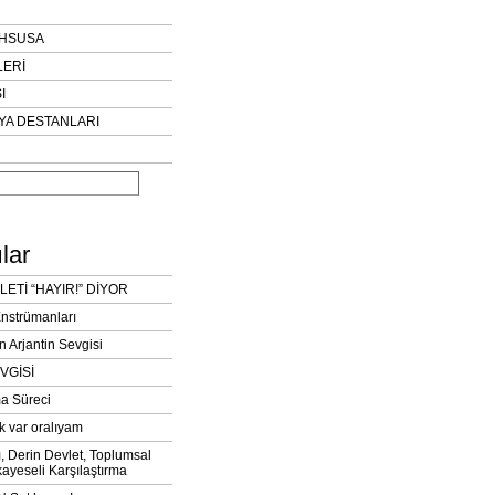
AHSUSA
LERİ
I
YA DESTANLARI
lar
LETİ “HAYIR!” DİYOR
Enstrümanları
n Arjantin Sevgisi
VGİSİ
a Süreci
k var oralıyam
ı, Derin Devlet, Toplumsal
ayeseli Karşılaştırma