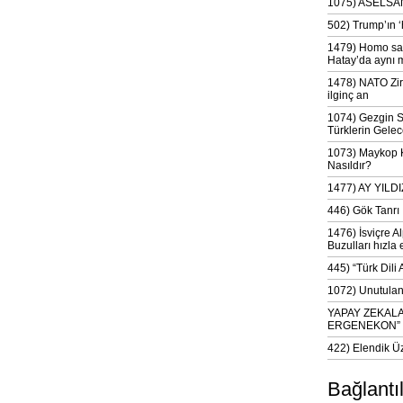
1075) ASELSAN
502) Trump’ın 
1479) Homo sap
Hatay’da aynı 
1478) NATO Zir
ilginç an
1074) Gezgin S
Türklerin Gelec
1073) Maykop Kü
Nasıldır?
1477) AY YIL
446) Gök Tanrı 
1476) İsviçre Al
Buzulları hızla 
445) “Türk Dili
1072) Unutulan 
YAPAY ZEKAL
ERGENEKON”
422) Elendik Ü
Bağlantı