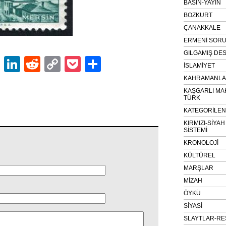
BASIN-YAYIN
BOZKURT
ÇANAKKALE
ERMENİ SOR
GILGAMIŞ DES
ok
er
atsApp
Email
LinkedIn
Reddit
Copy
Pocket
Share
İSLAMİYET
Link
KAHRAMANLAR
KAŞGARLI MA
TÜRK
KATEGORİLE
KIRMIZI-SİYA
SİSTEMİ
KRONOLOJİ
KÜLTÜREL
MARŞLAR
MİZAH
ÖYKÜ
SİYASİ
SLAYTLAR-RE