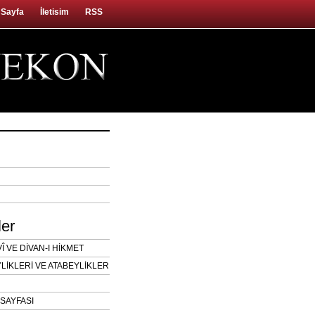
 Sayfa
İletisim
RSS
ler
 VE DİVAN-I HİKMET
LİKLERİ VE ATABEYLİKLER
SAYFASI