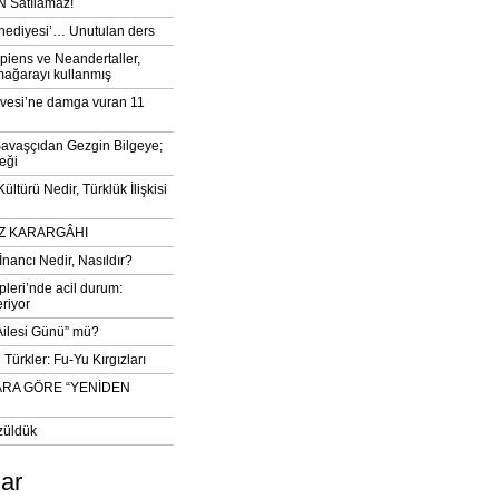
 Satılamaz!
‘hediyesi’… Unutulan ders
iens ve Neandertaller,
mağarayı kullanmış
vesi’ne damga vuran 11
avaşçıdan Gezgin Bilgeye;
eği
ltürü Nedir, Türklük İlişkisi
DIZ KARARGÂHI
İnancı Nedir, Nasıldır?
pleri’nde acil durum:
eriyor
 Ailesi Günü” mü?
Türkler: Fu-Yu Kırgızları
ARA GÖRE “YENİDEN
züldük
lar