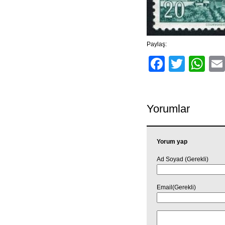
Paylaş:
Facebo
Twitt
Wh
Yorumlar
Yorum yap
Ad Soyad (Gerekli)
Email(Gerekli)