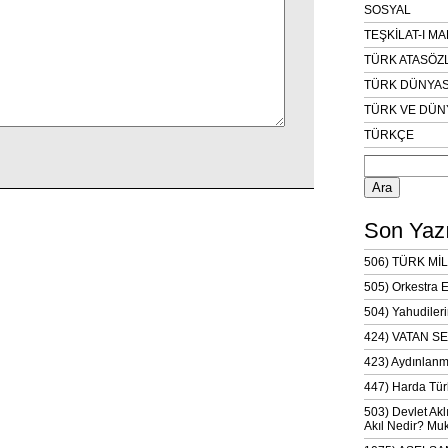
SOSYAL
TEŞKİLAT-I M
TÜRK ATASÖZ
TÜRK DÜNYAS
TÜRK VE DÜN
TÜRKÇE
Arama:
Son Yazı
506) TÜRK MİL
505) Orkestra 
504) Yahudileri
424) VATAN SE
423) Aydınlanm
447) Harda Tür
503) Devlet Akl
Akıl Nedir? Muk