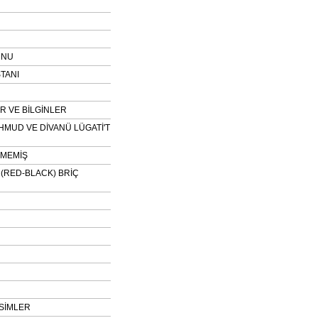
UNU
TANI
 VE BİLGİNLER
HMUD VE DİVANÜ LÜGATİ'T
NMEMİŞ
H (RED-BLACK) BRİÇ
SİMLER