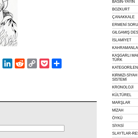
BASIN-YAYIN
BOZKURT
ÇANAKKALE
ERMENİ SOR
GILGAMIŞ DES
İSLAMİYET
KAHRAMANLAR
KAŞGARLI MA
TÜRK
ok
er
atsApp
Email
LinkedIn
Reddit
Copy
Pocket
Share
KATEGORİLE
Link
KIRMIZI-SİYA
SİSTEMİ
KRONOLOJİ
KÜLTÜREL
MARŞLAR
MİZAH
ÖYKÜ
SİYASİ
SLAYTLAR-RE