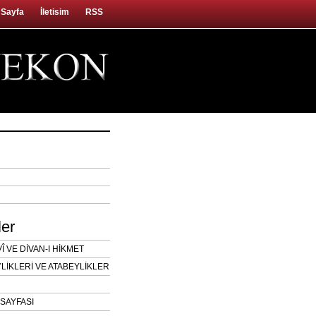
 Sayfa
İletisim
RSS
ler
 VE DİVAN-I HİKMET
LİKLERİ VE ATABEYLİKLER
SAYFASI