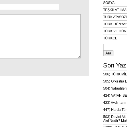
SOSYAL
TEŞKİLAT-I M
TÜRK ATASÖZ
TÜRK DÜNYAS
TÜRK VE DÜN
TÜRKÇE
Arama:
Son Yazı
506) TÜRK MİL
505) Orkestra 
504) Yahudileri
424) VATAN SE
423) Aydınlanm
447) Harda Tür
503) Devlet Akl
Akıl Nedir? Muk