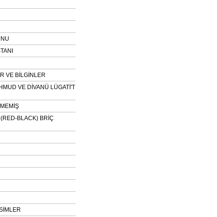
UNU
TANI
 VE BİLGİNLER
HMUD VE DİVANÜ LÜGATİ'T
NMEMİŞ
H (RED-BLACK) BRİÇ
SİMLER