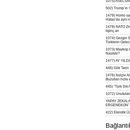
1075) ASELSAN
502) Trump’ın 
1479) Homo sap
Hatay’da aynı 
1478) NATO Zir
ilginç an
1074) Gezgin S
Türklerin Gelec
1073) Maykop Kü
Nasıldır?
1477) AY YIL
446) Gök Tanrı 
1476) İsviçre Al
Buzulları hızla 
445) “Türk Dili
1072) Unutulan 
YAPAY ZEKAL
ERGENEKON”
422) Elendik Ü
Bağlantı