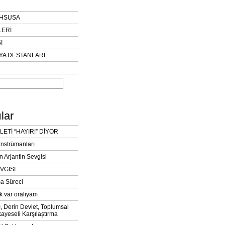
AHSUSA
LERİ
I
YA DESTANLARI
lar
LETİ “HAYIR!” DİYOR
Enstrümanları
n Arjantin Sevgisi
VGİSİ
a Süreci
k var oralıyam
ı, Derin Devlet, Toplumsal
ayeseli Karşılaştırma