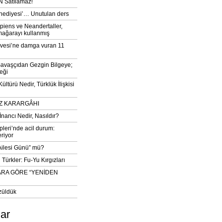
 Satılamaz!
‘hediyesi’… Unutulan ders
iens ve Neandertaller,
mağarayı kullanmış
vesi’ne damga vuran 11
avaşçıdan Gezgin Bilgeye;
eği
ltürü Nedir, Türklük İlişkisi
DIZ KARARGÂHI
İnancı Nedir, Nasıldır?
pleri’nde acil durum:
eriyor
 Ailesi Günü” mü?
Türkler: Fu-Yu Kırgızları
ARA GÖRE “YENİDEN
züldük
lar