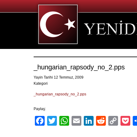
_hungarian_rapsody_no_2.pps
Yayin Tarihi 12 Temmuz, 2009
Kategori
_hungarian_rapsody_no_2.pps
Paylaş:
Facebook
Twitter
WhatsApp
Email
LinkedIn
Reddit
Cop
P
Link