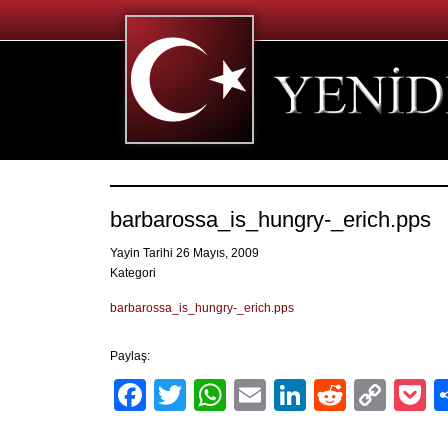
barbarossa_is_hungry-_erich.pps
Yayin Tarihi 26 Mayıs, 2009
Kategori
barbarossa_is_hungry-_erich.pps
Paylaş:
Facebook
Twitter
WhatsApp
Email
LinkedIn
Reddit
Cop
P
Link